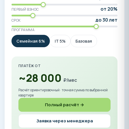
от 20%
ПЕРВЫЙ ВЗНОС
до 30 лет
СРОК
ПРОГРАММА
Семейная 6%
IT 5%
Базовая
ПЛАТЁЖ ОТ
~28 000
₽/мес
Расчёт ориентировочный · точная сумма по выбранной
квартире
Полный расчёт →
Заявка через менеджера