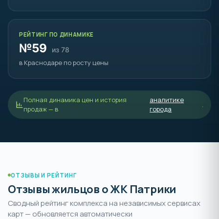
РЕЙТИНГ ПО ДИНАМИКЕ
№59
из 78
в Краснодаре по росту цены
Полная динамика цен и история
аналитике
.
продаж — в
города
ОТЗЫВЫ И РЕЙТИНГ
Отзывы жильцов о ЖК Патрики
Сводный рейтинг комплекса на независимых сервисах
карт — обновляется автоматически