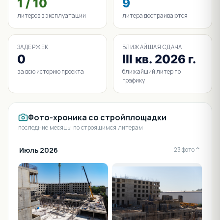
1 / 10
9
литеров в эксплуатации
литера достраиваются
ЗАДЕРЖЕК
БЛИЖАЙШАЯ СДАЧА
0
III кв. 2026 г.
за всю историю проекта
ближайший литер по
графику
Фото-хроника со стройплощадки
последние месяцы по строящимся литерам
Июль 2026
⌄
23 фото