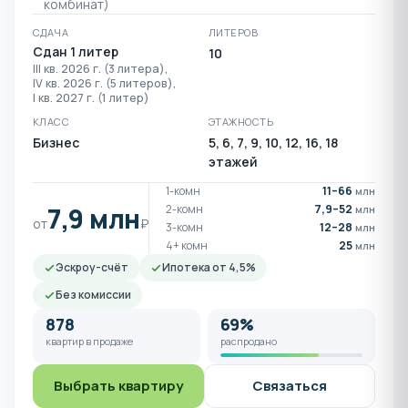
комбинат)
СДАЧА
ЛИТЕРОВ
Сдан 1 литер
10
III кв. 2026 г. (3 литера),
IV кв. 2026 г. (5 литеров),
I кв. 2027 г. (1 литер)
КЛАСС
ЭТАЖНОСТЬ
Бизнес
5, 6, 7, 9, 10, 12, 16, 18
этажей
1-комн
11–66
млн
7,9 млн
2-комн
7,9–52
млн
от
₽
3-комн
12–28
млн
4+ комн
25
млн
Эскроу-счёт
Ипотека от 4,5%
Без комиссии
878
69%
квартир в продаже
распродано
Выбрать квартиру
Связаться