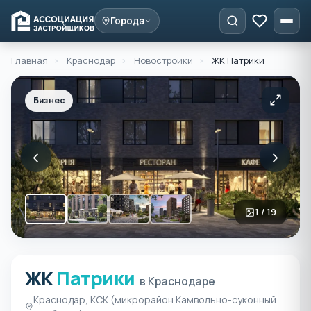
Города
Главная
›
Краснодар
›
Новостройки
›
ЖК Патрики
Бизнес
‹
›
1 / 19
ЖК
Патрики
ЖК Патрики в Краснодаре
в Краснодаре
Краснодар, КСК (микрорайон Камвольно-суконный