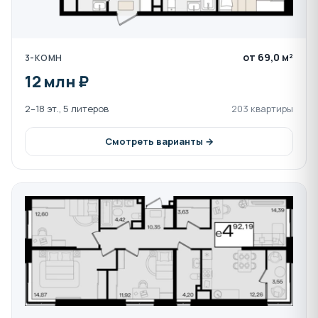
Инфраструктура и особенности района
Комплекс расположен в районе с развитой
от 69,0 м²
3-КОМН
социальной инфраструктурой:
12 млн ₽
ТЦ «СБС Мегамолл», фитнес-центры,
продуктовые магазины и поликлиники
2–18 эт., 5 литеров
203 квартиры
находятся в пешей доступности.
Детская и взрослая поликлиники находятся
Смотреть варианты →
через дорогу в ЖК «Элегант».
На первых этажах домов расположатся
коммерческие помещения с магазинами и
сервисами.
Особенность: в коммерческих помещениях не будет
размещаться питейных заведений, что сохраняет
комфорт и приватность жителей.
На территории ЖК создается уникальная
прогулочная зона – парково-прогулочный бульвар с