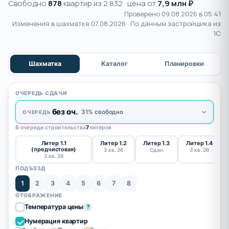
Свободно
878
квартир из 2 832 · цена от
7,9 млн ₽
Проверено 09.08.2026 в 05:41
Изменения в шахматке
07.08.2026
· По данным застройщика из
1С
Шахматка
Каталог
Планировки
ОЧЕРЕДЬ СДАЧИ
без оч.
31% свободно
ОЧЕРЕДЬ
В очереди строительства
7
литеров
Литер 1.1
Литер 1.2
Литер 1.3
Литер 1.4
(предчистовая)
3 кв. 26
Сдан
3 кв. 26
3 кв. 26
ПОДЪЕЗД
1
2
3
4
5
6
7
8
ОТОБРАЖЕНИЕ
Температура цены
?
Нумерация квартир