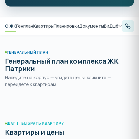
О ЖК
Генплан
Квартиры
Планировки
Документы
Видеообзор
Ещё
Рас
ГЕНЕРАЛЬНЫЙ ПЛАН
Генеральный план комплекса ЖК
Патрики
Наведите на корпус — увидите цены, кликните —
Раздвиньте
, чтобы увеличить и
перейдёте к квартирам
пальцами или
+
выбрать корпус
нажмите
ШАГ 1 · ВЫБРАТЬ КВАРТИРУ
Квартиры и цены