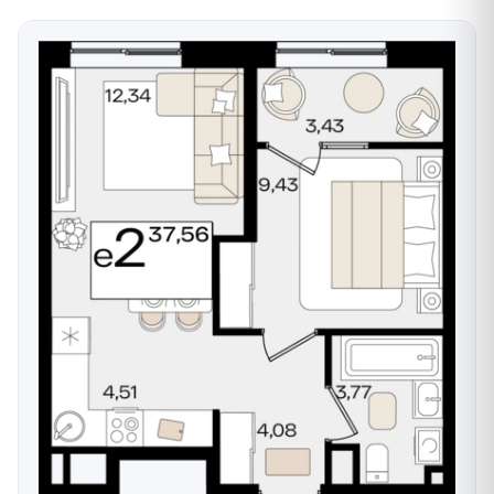
Установлены импульсные водомеры с
автоматической передачей данных.
Выполнена разводка системы отопления с
коллекторной схемой и установлены счётчики
тепла.
Витражное остекление окон выполнено из
алюминиевого или металлопластикового
профиля (в зависимости от этажа).
Все квартиры оснащены современными IP-
домофонами и подключением к инженерным
системам дома.
Высота потолков:
2,75 м – на типовых этажах;
3,0–3,2 м – на последних этажах.
Такая подготовка позволяет новым владельцам
быстро приступить к реализации дизайнерских
решений и переехать в новое жильё.