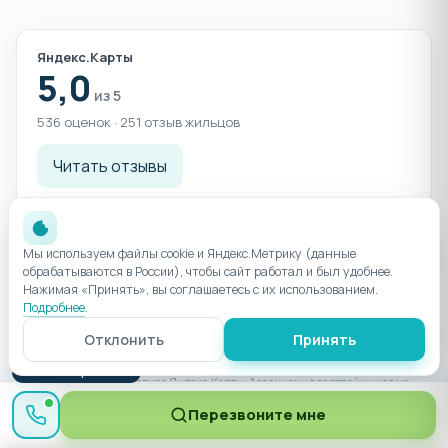
Яндекс.Карты
5,0
из 5
536 оценок · 251 отзыв жильцов
Читать отзывы
Хотите живые впечатления?
Менеджер пришлёт
Мы используем файлы cookie и Яндекс.Метрику (данные
свежие отзывы жильцов и честно расскажет о
обрабатываются в России), чтобы сайт работал и был удобнее.
плюсах и минусах комплекса.
Нажимая «Принять», вы соглашаетесь с их использованием.
Подробнее
.
Спросить менеджера
Отклонить
Принять
● Менеджер онлайн
Рейтинги — данные сервиса Яндекс.Карты. Ассоциация застройщиков не
модерирует отзывы на этих площадках.
Перезвоните мне