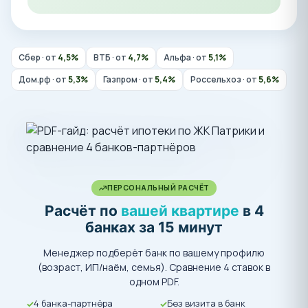
Сбер · от
4,5%
ВТБ · от
4,7%
Альфа · от
5,1%
Дом.рф · от
5,3%
Газпром · от
5,4%
Россельхоз · от
5,6%
ПЕРСОНАЛЬНЫЙ РАСЧЁТ
Расчёт по
вашей квартире
в 4
банках за 15 минут
Менеджер подберёт банк по вашему профилю
(возраст, ИП/наём, семья). Сравнение 4 ставок в
одном PDF.
4 банка-партнёра
Без визита в банк