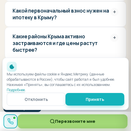
✅ Отсутствие хлопот: управляющая
компания занимается обслуживанием,
Какой первоначальный взнос нужен на
+
ипотеку в Крыму?
сдачей в аренду и заселением гостей.
✅ Гарантированный доход: возможность
Какие районы Крыма активно
+
заключить договор с управляющей
застраиваются и где цены растут
компанией и получать фиксированный
быстрее?
доход от аренды.
✅ Полное обслуживание: в комплексе
Можно ли купить квартиру в Крыму, не
+
работают рестораны, СПА-зоны, бассейны,
Мы используем файлы cookie и Яндекс.Метрику (данные
приезжая из другого города?
обрабатываются в России), чтобы сайт работал и был удобнее.
спортзалы и другие удобства,
Нажимая «Принять», вы соглашаетесь с их использованием.
Подробнее
.
привлекающие туристов.
Что лучше купить — студию или
+
Отклонить
Принять
однокомнатную для жизни?
Лучшие апарт-отели Крыма расположены
● Менеджер онлайн
в Ялте, Алуште, Судаке, Севастополе,
Перезвоните мне
Евпатории, Феодосии и Коктебеле.