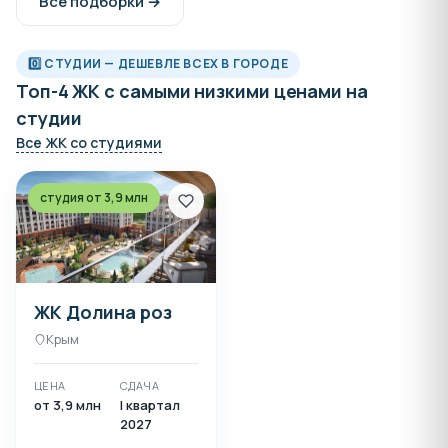
Все подборки →
0️⃣ СТУДИИ — ДЕШЕВЛЕ ВСЕХ В ГОРОДЕ
Топ-4 ЖК с самыми низкими ценами на
студии
Все ЖК со студиями
студия от 3,9 млн
ЖК Долина роз
Крым
ЦЕНА
СДАЧА
от 3,9 млн
I квартал
2027