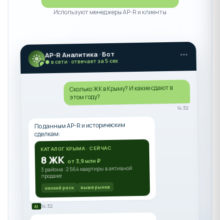
Используют менеджеры AP-R и клиенты
AP-R Аналитика · Бот
● в сети · отвечает за 5 сек
Сколько ЖК в Крыму? И какие сдают в
этом году?
14:32
По данным AP-R и историческим
сделкам:
КАТАЛОГ КРЫМА · СЕЙЧАС
8 ЖК
от 3,9 млн ₽
3 района · 2 564 квартиры в активной
продаже
выше рынка
низкий риск
14:32