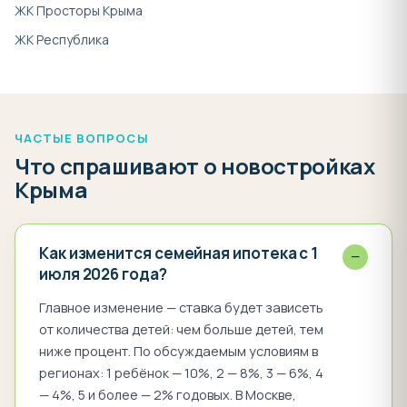
ЖК Просторы Крыма
Почему недвижимость в Крыму набирает
ЖК Республика
популярность?
· Развитие транспортной
сети: благодаря Крымскому мосту, трассе
ЧАСТЫЕ ВОПРОСЫ
Что спрашивают о новостройках
«Таврида» и реконструированному
Крыма
аэропорту Симферополя добраться на
полуостров стало проще.
Как изменится семейная ипотека с 1
−
· Рост туристического потока: ежегодно
июля 2026 года?
Крым посещает более 7 миллионов
Главное изменение — ставка будет зависеть
туристов, что делает покупку апартаментов
от количества детей: чем больше детей, тем
у моря отличной инвестицией.
ниже процент. По обсуждаемым условиям в
регионах: 1 ребёнок — 10%, 2 — 8%, 3 — 6%, 4
· Развитие курортной
— 4%, 5 и более — 2% годовых. В Москве,