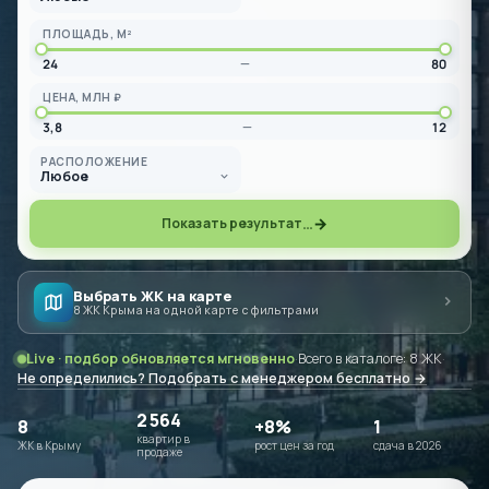
ПЛОЩАДЬ, М²
24
—
80
ЦЕНА, МЛН ₽
3,8
—
12
РАСПОЛОЖЕНИЕ
Любое
…
→
Показать результат
Выбрать ЖК на карте
8 ЖК Крыма на одной карте с фильтрами
Live · подбор обновляется мгновенно
·
Всего в каталоге: 8 ЖК
·
Не определились? Подобрать с менеджером бесплатно →
2 564
8
+8%
1
квартир в
ЖК в Крыму
рост цен за год
сдача в 2026
продаже