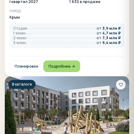
I квартал 2027
1 632 в продаже
ГОРОД
Крым
Студии
от
3,9 млн ₽
1-комн.
от
4,7 млн ₽
2-комн.
от
7,3 млн ₽
3-комн.
от
9,4 млн ₽
Планировки
Подробнее →
В каталоге