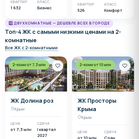
КВАРТИР
КЛАСС
КВАРТИР
КЛАСС
1 632
Бизнес
526
Комфорт
2️⃣ ДВУХКОМНАТНЫЕ — ДЕШЕВЛЕ ВСЕХ В ГОРОДЕ
Топ-4 ЖК с самыми низкими ценами на 2-
комнатные
Все ЖК с 2-комнатными
2-комн от 7,3 млн
2-комн от 10 млн
ЖК Долина роз
ЖК Просторы
Крыма
Крым
Крым
ЦЕНА
СДАЧА
от 7,3 млн
I квартал
ЦЕНА
СДАЧА
2027
от 10 млн
Сдан