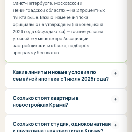
Санкт-Петербурге, Московской и
инфраструктуры: строятся новые отели,
Ленинградской областях — на 2 процентных
СПА-центры, яхт-клубы, винодельни,
пункта выше. Важно: изменения пока
рестораны и торговые центры.
официально не утверждены (на конец июня
2026 года обсуждаются) — точные условия
· Стабильный рост цен: за
уточняйте у менеджера Ассоциации
застройщиков или в банке, подберём
последние пять лет цены на недвижимость в
программу бесплатно.
Крыму выросли в 1,5-2 раза и продолжают
расти.
Какие лимиты и новые условия по
+
семейной ипотеке с 1 июля 2026 года?
Инвестиции в недвижимость Крыма: где
Сколько стоят квартиры в
+
новостройках Крыма?
выгодно покупать?
Сколько стоит студия, однокомнатная
+
и двухкомнатная квартира в Крыму?