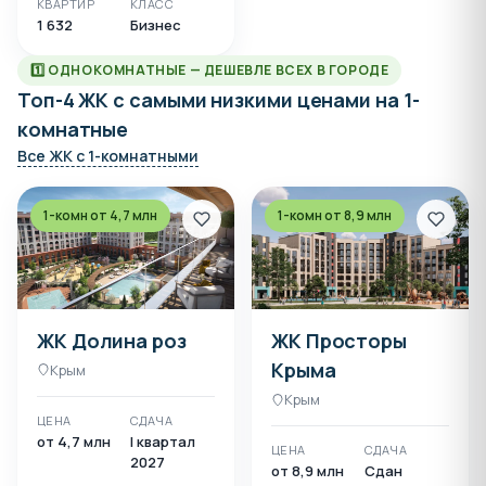
КВАРТИР
КЛАСС
1 632
Бизнес
1️⃣ ОДНОКОМНАТНЫЕ — ДЕШЕВЛЕ ВСЕХ В ГОРОДЕ
Топ-4 ЖК с самыми низкими ценами на 1-
комнатные
Все ЖК с 1-комнатными
1-комн от 4,7 млн
1-комн от 8,9 млн
ЖК Долина роз
ЖК Просторы
Крыма
Крым
Крым
ЦЕНА
СДАЧА
от 4,7 млн
I квартал
ЦЕНА
СДАЧА
2027
от 8,9 млн
Сдан