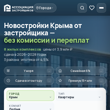
Города
Новостройки Крыма от
застройщика —
без комиссии и переплат
8 жилых комплексов
· цены от 3,9 млн ₽
сдача в 2026–2028 годах
3 района · ипотека от 4,5%
…
…
У моря
Семейная 6%
…
…
Сдача в этом году
Премиум 15+ млн
ГОРОД
ТИП
Крым
Квартиры
КОМНАТ
Любые