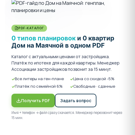
✔
Современные детские и спортивные площадки,
благоустроенный двор
✔
Энергоэффективные технологии — сниженные
коммунальные платежи
PDF-КАТАЛОГ
0 типов планировок
и 0 квартир
Дом на Маячной в одном PDF
Где находится ЖК «Дом на Маячной»?
Жилой комплекс расположен в
Гагаринском районе
Каталог с актуальными ценами от застройщика.
Севастополя
, одном из самых престижных и
Платёж по ипотеке для каждой квартиры. Менеджер
востребованных районов города.
Ассоциации застройщиков позвонит за 15 минут.
-
До моря — 150 метров
Все литеры на ген-плане
Цена со скидкой -5%
-
Парк Победы в 5 минутах
— лучший парк
Платёж по семейной 6%
Свободные · сданные
Севастополя
-
Остановка общественного транспорта — 1
Получить PDF
Задать вопрос
минута
Имя + телефон → файл сразу скачается. Менеджер перезвонит через
-
До центра Севастополя — 20 минут на авто
15 мин.
-
ТЦ «Муссон» — 9 минут, ТЦ «Апельсин» — 3
минуты, Metro — 10 минут