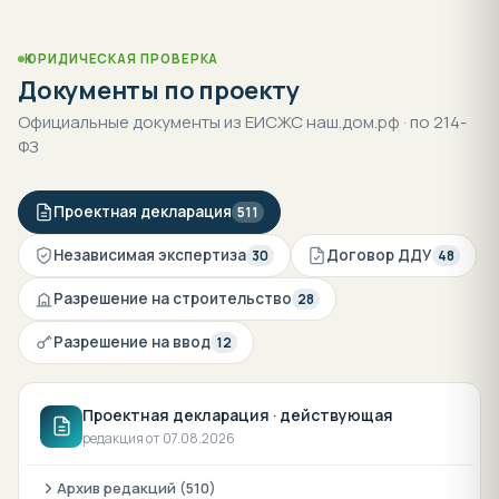
PDF-ГАЙД
Купить квартиру
не приезжая
в
Крым
8-страничный гайд: от выбора онлайн до ключей.
Эскроу, ДДУ через Госуслуги, электронная
регистрация.
6 шагов сделки
Документы списком
214-ФЗ простым языком
Приёмка по видео
Получить гайд
Имя + телефон → PDF сразу скачается. Менеджер свяжется через 15
мин.