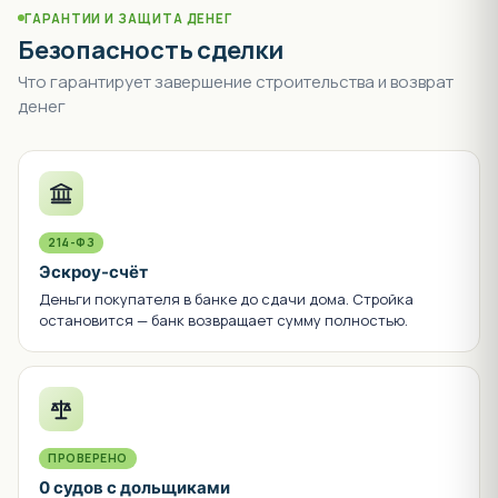
по данным Ассоциации застройщиков
СКОРОСТЬ ПРОДАЖ
—
кв/мес
по данным Ассоциации застройщиков
РЕЙТИНГ ПО ДИНАМИКЕ
—
рост цены за 12 мес
Полная динамика цен и история
аналитике
.
продаж — в
города