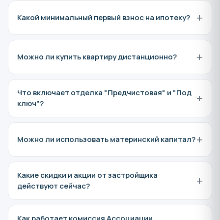
+
Когда сдача «Дом на Маячной»?
Плановый срок сдачи по проекту — IV квартал 2027.
Точные сроки по конкретным корпусам уточнит
менеджер.
+
Где находится «Дом на Маячной»?
+
Какая отделка в квартирах «Дом на Маячной»?
Какой класс жилья, материал и этажность у
+
«Дом на Маячной»?
+
Что такое эскроу-счёт и кто его открывает?