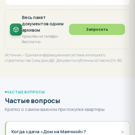
ЮРИДИЧЕСКАЯ ПРОВЕРКА
Документы по проекту
Официальные документы из ЕИСЖС наш.дом.рф · по 214-
ФЗ
Проектная декларация
511
Независимая экспертиза
Договор ДДУ
30
48
Разрешение на строительство
28
Разрешение на ввод
12
Проектная декларация · действующая
редакция от 07.08.2026