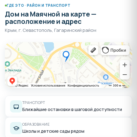
ГДЕ ЭТО · РАЙОН И ТРАНСПОРТ
подготовленное под покраску или натяжной
Дом на Маячной на карте —
потолок
расположение и адрес
Окна:
двухкамерные
энергоэффективные
стеклопакеты
с шумозащитой
Крым, г. Севастополь, Гагаринский район
Входные двери:
металлические, с улучшенной
звукоизоляцией
Электропроводка:
заведена в квартиру с
разводкой до щитка
Санузлы:
без отделки, с заведенными
коммуникациями
Отопление:
установлен
индивидуальный
газовый котел
, разводка труб отопления до
радиаторов
ТРАНСПОРТ
Ближайшие остановки в шаговой доступности
Такой формат отделки дает возможность создать
индивидуальный интерьер
и использовать
качественные материалы по своему выбору
.
ОБРАЗОВАНИЕ
Школы и детские сады рядом