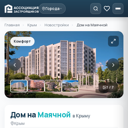
Города
Главная
›
Крым
›
Новостройки
›
Дом на Маячной
Комфорт
‹
›
1 / 7
Дом на
Маячной
ЖК Дом на Маячной в Кры
в Крыму
Крым