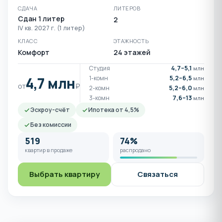
СДАЧА
ЛИТЕРОВ
Сдан 1 литер
2
IV кв. 2027 г. (1 литер)
КЛАСС
ЭТАЖНОСТЬ
Комфорт
24 этажей
Студия
4,7–5,1
млн
4,7 млн
1-комн
5,2–6,5
млн
от
₽
2-комн
5,2–6,0
млн
3-комн
7,6–13
млн
Эскроу-счёт
Ипотека от 4,5%
Без комиссии
519
74%
квартир в продаже
распродано
Выбрать квартиру
Связаться