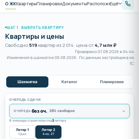
О ЖК
Квартиры
Планировки
Документы
Расположение
Ещё
Аналитик
ШАГ 1 · ВЫБРАТЬ КВАРТИРУ
Квартиры и цены
Свободно
519
квартир из 2 014 · цена от
4,7 млн ₽
Проверено 07.08.2026 в 04:44
Изменения в шахматке
06.08.2026
· По данным застройщика из
1С
Шахматка
Каталог
Планировки
ОЧЕРЕДЬ СДАЧИ
без оч.
26% свободно
ОЧЕРЕДЬ
В очереди строительства
2
литера
Литер 1
Литер 2
Сдан
4 кв. 27