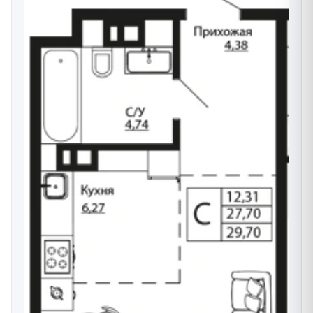
гостевой паркинг на придомовой территории.
На территории - комплексное озеленение,
предусмотрены зоны отдыха для детей и взрослых.
Поблизости развитая инфраструктура:
-гипермаркет «Лента»,
-магазин канцелярских принадлежностей «Zebra»
- мультимедийный исторический парк «Россия - Моя
история»
-парк им. Н.И. Островского,
-детские садики №115, 211,
-школы № 3, 4.
Ближайшая остановка от ЖК на проспекте Шолохова
- «14 линия», можно уехать на любом из 10
маршрутов.
Со стороны 14 линии проходит трамвайная линия с
маршрутами №4, 10.
Дорога до центра города на личном авто займет
около 10 минут.