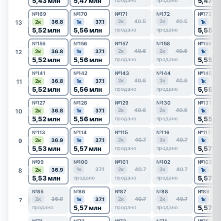
5,43 млн
5,47 млн
5,47 м
продано
продано
№169
№170
№171
№172
№173
2к
40.5
2к
40.5
13
2к
36.8
1к
37.1
1к
5,52 млн
5,56 млн
5,55 м
продано
продано
№155
№156
№157
№158
№159
2к
40.6
2к
40.6
12
2к
36.8
1к
37.1
1к
5,52 млн
5,56 млн
5,55 м
продано
продано
№141
№142
№143
№144
№145
2к
40.6
2к
40.6
11
2к
36.8
1к
37.1
1к
5,52 млн
5,56 млн
5,55 м
продано
продано
№127
№128
№129
№130
№131
2к
40.6
2к
40.6
10
2к
36.8
1к
37.1
1к
5,52 млн
5,56 млн
5,55 м
продано
продано
№113
№114
№115
№116
№117
2к
40.7
2к
40.7
9
2к
36.9
1к
37.1
1к
5,53 млн
5,57 млн
5,57 м
продано
продано
№99
№100
№101
№102
№103
1к
37.1
2к
40.7
2к
40.7
8
2к
36.9
1к
5,53 млн
5,57 м
продано
продано
продано
№85
№86
№87
№88
№89
2к
36.9
2к
40.7
2к
40.7
7
1к
37.1
1к
5,57 млн
5,57 м
продано
продано
продано