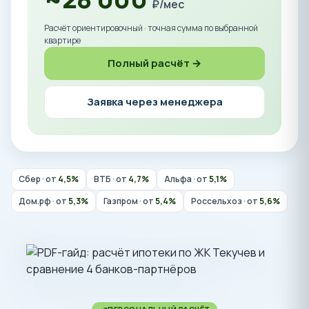
₽/мес
Расчёт ориентировочный · точная сумма по выбранной
квартире
Полный расчёт →
Заявка через менеджера
Сбер · от
4,5%
ВТБ · от
4,7%
Альфа · от
5,1%
Дом.рф · от
5,3%
Газпром · от
5,4%
Россельхоз · от
5,6%