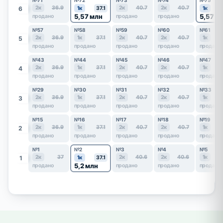
№71
№72
№73
№74
№75
2к
36.9
2к
40.7
2к
40.7
6
1к
37.1
1к
5,57 млн
5,57 м
продано
продано
продано
№57
№58
№59
№60
№61
2к
36.9
1к
37.1
2к
40.7
2к
40.7
1к
5
продано
продано
продано
продано
продано
№43
№44
№45
№46
№47
2к
36.9
1к
37.1
2к
40.7
2к
40.7
1к
4
продано
продано
продано
продано
продано
№29
№30
№31
№32
№33
2к
36.9
1к
37.1
2к
40.7
2к
40.7
1к
3
продано
продано
продано
продано
продано
№15
№16
№17
№18
№19
2к
36.9
1к
37.1
2к
40.7
2к
40.7
1к
2
продано
продано
продано
продано
продано
№1
№2
№3
№4
№5
2к
37
2к
40.6
2к
40.6
1к
1
1к
37.1
5,2 млн
продано
продано
продано
продано