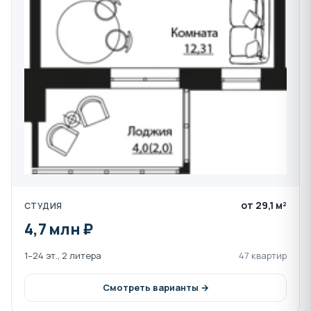
Срок сдачи:
первая очередь будет сдана - 4
квартал 2026г.
Строительство ведётся в соответствии с
Федеральным законом №214.
Чтобы купить квартиру от застройщика в ЖК Текучев
без комиссий и переплат, звоните в отдел продаж
Ассоциации застройщиков по бесплатному телефону
8-800-550-23-93 или пишите в онлайн-чат.
от 29,1 м²
СТУДИЯ
4,7 млн ₽
1–24 эт., 2 литера
47 квартир
Смотреть варианты →