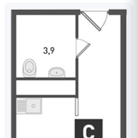
доступность, много маршрутов общественного
транспорта во все районы города.
Собственная управляющая компания, система
пожаротушения, безопасность за счет отсутствия
газового оборудования, собственная котельная.
Рядом с комплексом расположена остановка
общественного транспорта, что позволит вам
попасть в другие районы города.
Строительство ведётся в соответствии с
Федеральным законом №214.
Более подробную информацию о жилом комплексе
"Левенцовка парк" узнавайте в отделе продаж
Ассоциации застройщиков по телефону 8-800-550-
23-93.