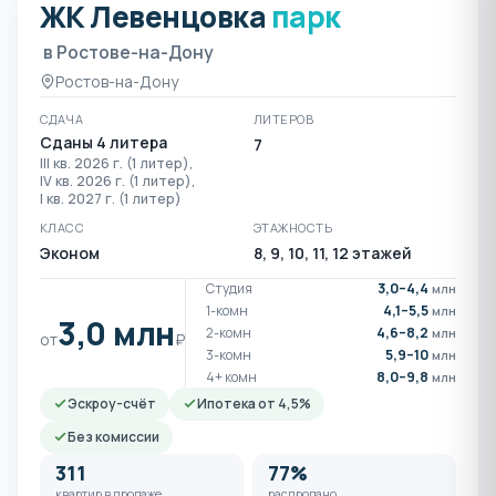
ЖК Левенцовка
парк
ЖК Левенцовка парк в Ро
в Ростове-на-Дону
Ростов-на-Дону
СДАЧА
ЛИТЕРОВ
Сданы 4 литера
7
III кв. 2026 г. (1 литер),
IV кв. 2026 г. (1 литер),
I кв. 2027 г. (1 литер)
КЛАСС
ЭТАЖНОСТЬ
Эконом
8, 9, 10, 11, 12 этажей
Студия
3,0–4,4
млн
1-комн
4,1–5,5
млн
3,0 млн
2-комн
4,6–8,2
млн
от
₽
3-комн
5,9–10
млн
4+ комн
8,0–9,8
млн
Эскроу-счёт
Ипотека от 4,5%
Без комиссии
311
77%
квартир в продаже
распродано