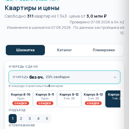
Квартиры и цены
Свободно
311
квартир из 1 343 · цена от
3,0 млн ₽
Проверено 07.08.2026 в 04:42
Изменения в шахматке
07.08.2026
· По данным застройщика из
1С
Шахматка
Каталог
Планировки
ОЧЕРЕДЬ СДАЧИ
без оч.
23% свободно
ОЧЕРЕДЬ
В очереди строительства
5
литеров
Корпус 8-10
Корпус 8-11
Корпус 8-12
Корпус 8-13
Корпус 8-14
Сдан
Сдан
4 кв. 26
3 кв. 26
1 кв. 27
СКИДКИ
СКИДКИ
СКИДКИ
ПОДЪЕЗД
1
2
3
4
5
ОТОБРАЖЕНИЕ