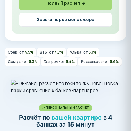
Полный расчёт →
Заявка через менеджера
Сбер · от
4,5%
ВТБ · от
4,7%
Альфа · от
5,1%
Дом.рф · от
5,3%
Газпром · от
5,4%
Россельхоз · от
5,6%
ПЕРСОНАЛЬНЫЙ РАСЧЁТ
Расчёт по
вашей квартире
в 4
банках за 15 минут