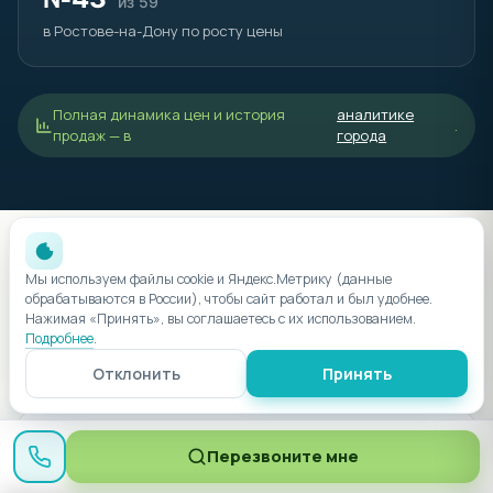
из 59
в Ростове-на-Дону по росту цены
Полная динамика цен и история
аналитике
.
продаж — в
города
Мы используем файлы cookie и Яндекс.Метрику (данные
ГАРАНТИИ И ЗАЩИТА ДЕНЕГ
обрабатываются в России), чтобы сайт работал и был удобнее.
Безопасность сделки
Нажимая «Принять», вы соглашаетесь с их использованием.
Подробнее
.
Что гарантирует завершение строительства и возврат
денег
Отклонить
Принять
Перезвоните мне