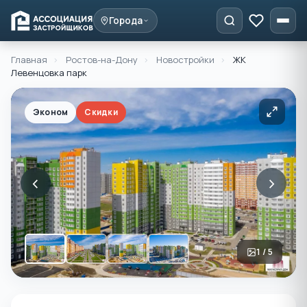
Города
Главная
›
Ростов-на-Дону
›
Новостройки
›
ЖК
Левенцовка парк
Эконом
Скидки
‹
›
1 / 5