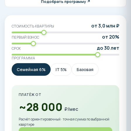
Подобрать программу ↗
от 3,0 млн ₽
СТОИМОСТЬ КВАРТИРЫ
от 20%
ПЕРВЫЙ ВЗНОС
до 30 лет
СРОК
ПРОГРАММА
Семейная 6%
IT 5%
Базовая
ПЛАТЁЖ ОТ
~28 000
₽/мес
Расчёт ориентировочный · точная сумма по выбранной
квартире