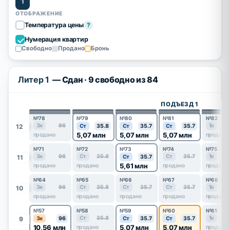
1
ОТОБРАЖЕНИЕ
Температура цены
?
Нумерация квартир
Свободно
Продано
Бронь
Литер 1
— Сдан · 9 свободно из 84
ПОДЪЕЗД 1
№78
№79
№80
№81
№82
3к
96
1к
12
Ст
35.8
Ст
35.7
Ст
35.7
5,07 млн
5,07 млн
5,07 млн
продано
продано
№71
№72
№73
№74
№75
3к
96
Ст
35.8
Ст
35.7
1к
11
Ст
35.7
5,61 млн
продано
продано
продано
продано
№64
№65
№66
№67
№68
3к
96
Ст
35.8
Ст
35.7
Ст
35.7
1к
10
продано
продано
продано
продано
продано
№57
№58
№59
№60
№61
Ст
35.8
1к
9
3к
96
Ст
35.7
Ст
35.7
10,56 млн
5,07 млн
5,07 млн
продано
продано