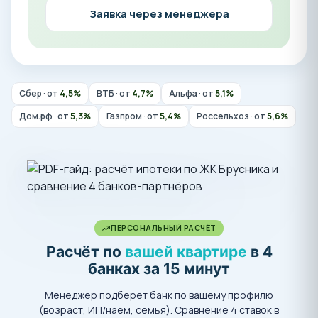
Заявка через менеджера
Сбер · от
4,5%
ВТБ · от
4,7%
Альфа · от
5,1%
Дом.рф · от
5,3%
Газпром · от
5,4%
Россельхоз · от
5,6%
ПЕРСОНАЛЬНЫЙ РАСЧЁТ
Расчёт по
вашей квартире
в 4
банках за 15 минут
Менеджер подберёт банк по вашему профилю
(возраст, ИП/наём, семья). Сравнение 4 ставок в