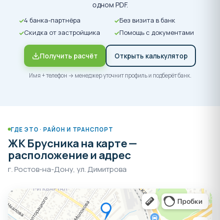
одном PDF.
4 банка-партнёра
Без визита в банк
Скидка от застройщика
Помощь с документами
Получить расчёт
Открыть калькулятор
Имя + телефон → менеджер уточнит профиль и подберёт банк.
ГДЕ ЭТО · РАЙОН И ТРАНСПОРТ
ЖК Брусника на карте —
расположение и адрес
г. Ростов-на-Дону, ул. Димитрова