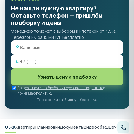
ЖК БРУСНИКА
Не нашли нужную квартиру?
Оставьте телефон — пришлём
подборку и цены
Менеджер поможет с выбором и ипотекой от 4,5%.
Перезвоним за 15 минут. Бесплатно.
Узнать цену и подборку
Даю
согласие на обработку персональных данных
и
принимаю
политику
Перезвоним за 15 минут · без спама
О ЖК
Квартиры
Планировки
Документы
Видеообзор
Ещё
Расположе