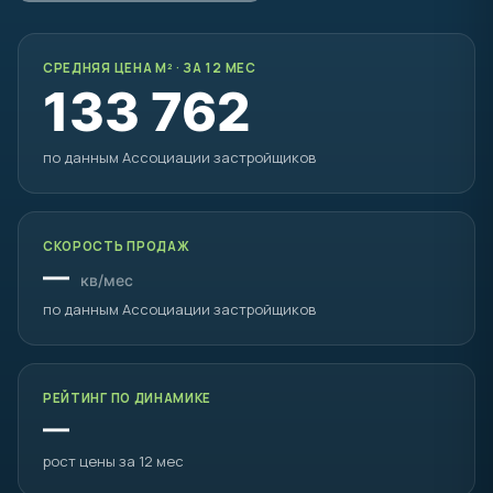
СРЕДНЯЯ ЦЕНА М² · ЗА 12 МЕС
133 762
по данным Ассоциации застройщиков
СКОРОСТЬ ПРОДАЖ
—
кв/мес
по данным Ассоциации застройщиков
РЕЙТИНГ ПО ДИНАМИКЕ
—
рост цены за 12 мес