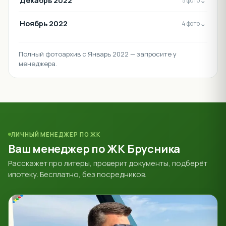
Декабрь 2022
⌄
5 фото
Ноябрь 2022
⌄
4 фото
Полный фотоархив с Январь 2022 — запросите у
менеджера.
ЛИЧНЫЙ МЕНЕДЖЕР ПО ЖК
Ваш менеджер по ЖК Брусника
Расскажет про литеры, проверит документы, подберёт
ипотеку. Бесплатно, без посредников.