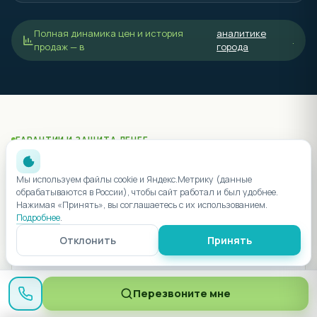
Полная динамика цен и история
аналитике
.
продаж — в
города
ГАРАНТИИ И ЗАЩИТА ДЕНЕГ
Безопасность сделки
Что гарантирует завершение строительства и возврат
Мы используем файлы cookie и Яндекс.Метрику (данные
обрабатываются в России), чтобы сайт работал и был удобнее.
денег
Нажимая «Принять», вы соглашаетесь с их использованием.
Подробнее
.
Отклонить
Принять
214-ФЗ
Перезвоните мне
Эскроу-счёт