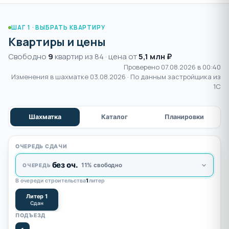
ШАГ 1 · ВЫБРАТЬ КВАРТИРУ
Квартиры и цены
Свободно
9
квартир из 84 · цена от
5,1 млн ₽
Проверено 07.08.2026 в 00:40
Изменения в шахматке
03.08.2026
· По данным застройщика из
1С
Шахматка
Каталог
Планировки
ОЧЕРЕДЬ СДАЧИ
без оч.
11% свободно
ОЧЕРЕДЬ
В очереди строительства
1
литер
Литер 1
Сдан
ПОДЪЕЗД