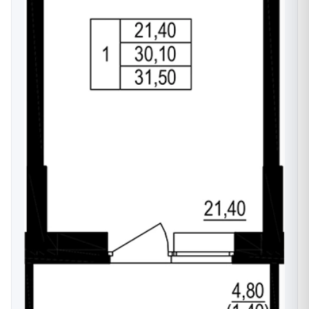
это один уровень с количеством машино-мест 42 шт.
На территории ЖК расположено все для удобной и
комфортной жизни:
- Видеонаблюдение по периметру дворовой
территории;
- Видеонаблюдение на каждом этаже;
- Закрытый двор;
- Современная детская игровая площадка;
- Место для активного отдыха и спорта.
Технология строительства
Многоквартирный жилой дом выполнен – по
каркасно-монолитной технологии.
Фундамент здания выполнен в виде монолитной
железобетонной плиты по свайному основанию.
Наружные стены жилого дома приняты: