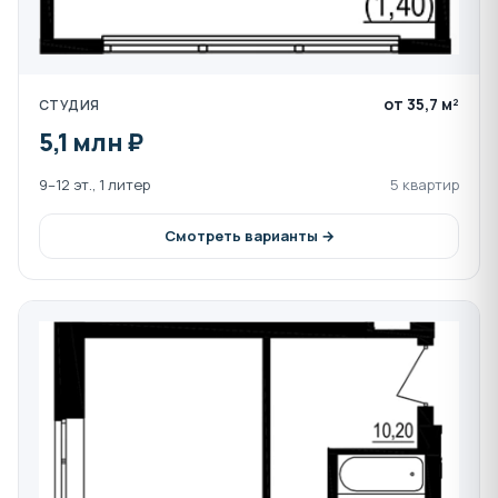
- Двухслойные, в том числе наружный слой из
лицевого пустотелого кирпича, толщиной 120 мм,
внутренний слой из газобетонных блоков, толщиной
от 35,7 м²
375 мм;
СТУДИЯ
5,1 млн ₽
- Железобетонные толщиной 200 мм с утеплением
минералватными плитами толщиной 100мм и
9–12 эт., 1 литер
5 квартир
наружной облицовкой из пустотелого кирпича.
Внутренние перегородки приняты:
Смотреть варианты →
- Из газобетонных блоков, толщиной 100, 150, 250 мм
( в т.ч. межквартирные перегородки приняты
толщиной 250 мм);
- Кирпичные, толщиной 120 мм и 250 мм (в т.ч.
межквартирные перегородки приняты толщиной 250
мм).
Окна сделаны из ПВХ-профилей Rehau с
однокамерными энергосберегающими
стеклопакетами.