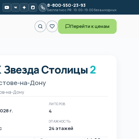
8-800-550-23-93
Бесплатно с РФ · 10:00–19:00 без выходных
Перейти к ценам
 Звезда Столицы
2
 Звезда Столицы 2 в Ростов
остове-на-Дону
ов-на-Дону
ЛИТЕРОВ
2028 г.
4
ЭТАЖНОСТЬ
с
24 этажей