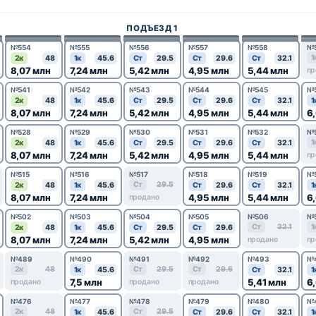
ПОДЪЕЗД 1
№554
№555
№556
№557
№558
№
1
2к
48
1к
45.6
Ст
29.5
Ст
29.6
Ст
32.1
8,07 млн
7,24 млн
5,42 млн
4,95 млн
5,44 млн
пр
№541
№542
№543
№544
№545
№
2к
48
1к
45.6
Ст
29.5
Ст
29.6
Ст
32.1
1
8,07 млн
7,24 млн
5,42 млн
4,95 млн
5,44 млн
6
№528
№529
№530
№531
№532
№
1
2к
48
1к
45.6
Ст
29.5
Ст
29.6
Ст
32.1
8,07 млн
7,24 млн
5,42 млн
4,95 млн
5,44 млн
пр
№515
№516
№517
№518
№519
№
Ст
29.5
2к
48
1к
45.6
Ст
29.6
Ст
32.1
1
8,07 млн
7,24 млн
4,95 млн
5,44 млн
6
продано
№502
№503
№504
№505
№506
№
Ст
32.1
1
2к
48
1к
45.6
Ст
29.5
Ст
29.6
8,07 млн
7,24 млн
5,42 млн
4,95 млн
продано
пр
№489
№490
№491
№492
№493
№
2к
48
Ст
29.5
Ст
29.6
1к
45.6
Ст
32.1
1
7,5 млн
5,41 млн
6
продано
продано
продано
№476
№477
№478
№479
№480
№
2к
48
Ст
29.5
1к
45.6
Ст
29.6
Ст
32.1
1