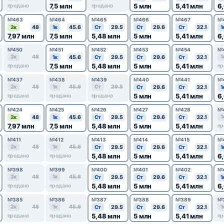
7,5 млн
5 млн
5,41 млн
6
продано
продано
№463
№464
№465
№466
№467
№
2к
48
1к
45.6
Ст
29.5
Ст
29.6
Ст
32.1
1
7,97 млн
7,5 млн
5,48 млн
5 млн
5,41 млн
6
№450
№451
№452
№453
№454
№
2к
48
1
1к
45.6
Ст
29.5
Ст
29.6
Ст
32.1
7,5 млн
5,48 млн
5 млн
5,41 млн
продано
пр
№437
№438
№439
№440
№441
№
2к
48
1к
45.6
Ст
29.5
Ст
29.6
Ст
32.1
1
5 млн
5,41 млн
6
продано
продано
продано
№424
№425
№426
№427
№428
№
1
2к
48
1к
45.6
Ст
29.5
Ст
29.6
Ст
32.1
7,97 млн
7,5 млн
5,48 млн
5 млн
5,41 млн
пр
№411
№412
№413
№414
№415
№
2к
48
1к
45.6
Ст
29.5
Ст
29.6
Ст
32.1
1
5,48 млн
5 млн
5,41 млн
6
продано
продано
№398
№399
№400
№401
№402
№
2к
48
1к
45.6
Ст
29.5
Ст
29.6
Ст
32.1
1
5,48 млн
5 млн
5,41 млн
6
продано
продано
№385
№386
№387
№388
№389
№
2к
48
1к
45.6
1
Ст
29.5
Ст
29.6
Ст
32.1
5,48 млн
5 млн
5,41 млн
продано
продано
пр