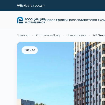
Выбрать город
Новостройки
Посёлки
Ипотека
О ко
Главная
›
Ростов-на-Дону
›
Новостройки
›
ЖК Звез
Бизнес