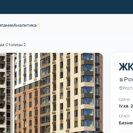
мпании
Аналитика
да Столицы 2
ЖК
ЖК
в Р
Рост
СДАЧА
IV кв. 
КЛАСС
Бизне