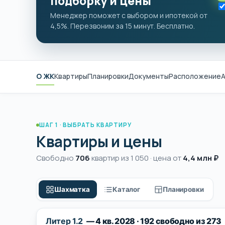
подборку и цены
Менеджер поможет с выбором и ипотекой от
4,5%. Перезвоним за 15 минут. Бесплатно.
О ЖК
Квартиры
Планировки
Документы
Расположение
А
ШАГ 1 · ВЫБРАТЬ КВАРТИРУ
Квартиры и цены
Свободно
706
квартир из 1 050 · цена от
4,4 млн ₽
Шахматка
Каталог
Планировки
Литер 1.2
— 4 кв. 2028 · 192 свободно из 273