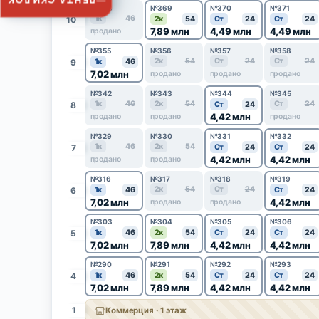
ЛЕНТА СКИДОК
№368
№369
№370
№371
1к
46
10
2к
54
Ст
24
Ст
24
7,89 млн
4,49 млн
4,49 млн
продано
№355
№356
№357
№358
2к
54
Ст
24
Ст
24
9
1к
46
7,02 млн
продано
продано
продано
№342
№343
№344
№345
1к
46
2к
54
Ст
24
8
Ст
24
4,42 млн
продано
продано
продано
№329
№330
№331
№332
1к
46
2к
54
7
Ст
24
Ст
24
4,42 млн
4,42 млн
продано
продано
№316
№317
№318
№319
2к
54
Ст
24
6
1к
46
Ст
24
7,02 млн
4,42 млн
продано
продано
№303
№304
№305
№306
5
1к
46
2к
54
Ст
24
Ст
24
7,02 млн
7,89 млн
4,42 млн
4,42 млн
№290
№291
№292
№293
4
1к
46
2к
54
Ст
24
Ст
24
7,02 млн
7,89 млн
4,42 млн
4,42 млн
1
Коммерция · 1 этаж