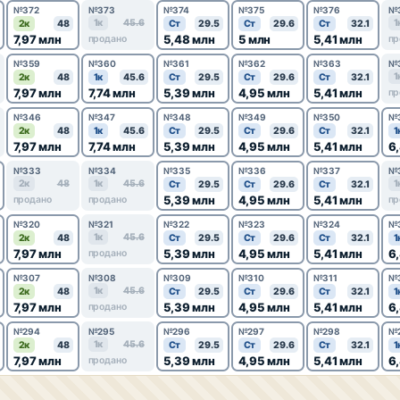
№372
№373
№374
№375
№376
№
1к
45.6
1
2к
48
Ст
29.5
Ст
29.6
Ст
32.1
7,97 млн
5,48 млн
5 млн
5,41 млн
продано
пр
№359
№360
№361
№362
№363
№
1
2к
48
1к
45.6
Ст
29.5
Ст
29.6
Ст
32.1
7,97 млн
7,74 млн
5,39 млн
4,95 млн
5,41 млн
пр
№346
№347
№348
№349
№350
№
2к
48
1к
45.6
Ст
29.5
Ст
29.6
Ст
32.1
1
7,97 млн
7,74 млн
5,39 млн
4,95 млн
5,41 млн
6
№333
№334
№335
№336
№337
№
2к
48
1к
45.6
1
Ст
29.5
Ст
29.6
Ст
32.1
5,39 млн
4,95 млн
5,41 млн
продано
продано
пр
№320
№321
№322
№323
№324
№
1к
45.6
2к
48
Ст
29.5
Ст
29.6
Ст
32.1
1
7,97 млн
5,39 млн
4,95 млн
5,41 млн
6
продано
№307
№308
№309
№310
№311
№
1к
45.6
2к
48
Ст
29.5
Ст
29.6
Ст
32.1
1
7,97 млн
5,39 млн
4,95 млн
5,41 млн
6
продано
№294
№295
№296
№297
№298
№
1к
45.6
2к
48
Ст
29.5
Ст
29.6
Ст
32.1
1
7,97 млн
5,39 млн
4,95 млн
5,41 млн
6
продано