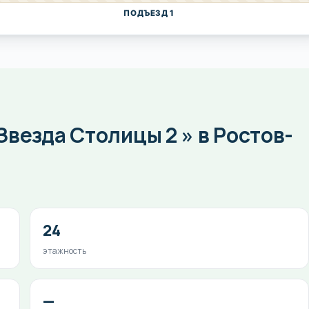
ПОДЪЕЗД 1
везда Столицы 2 » в Ростов-
24
этажность
—