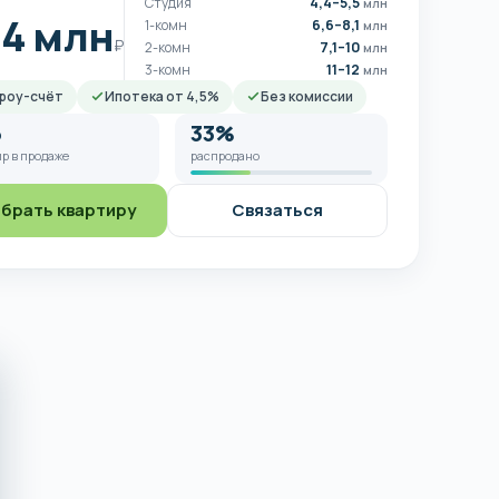
Студия
4,4–5,5
млн
,4 млн
1-комн
6,6–8,1
млн
₽
2-комн
7,1–10
млн
3-комн
11–12
млн
роу-счёт
Ипотека от 4,5%
Без комиссии
6
33%
р в продаже
распродано
брать квартиру
Связаться