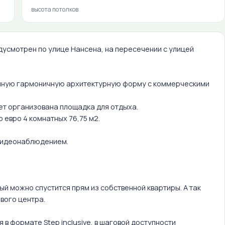
высота потолков
усмотрен по улице Нансена, на пересечении с улицей
единую гармоничную архитектурную форму с коммерческими
дет организована площадка для отдыха.
о евро 4 комнатных 76,75 м2.
 видеонаблюдением.
й можно спустится прям из собственной квартиры. А так
вого центра.
в формате Step inclusive, в шаговой доступности