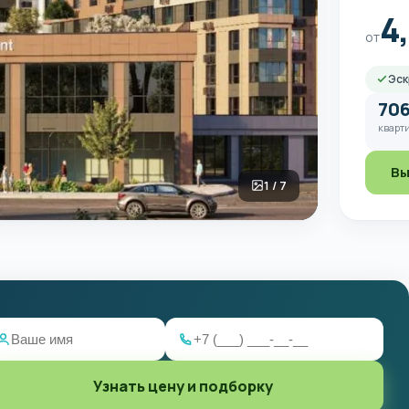
4
от
Эск
70
кварти
Вы
1 / 7
Узнать цену и подборку