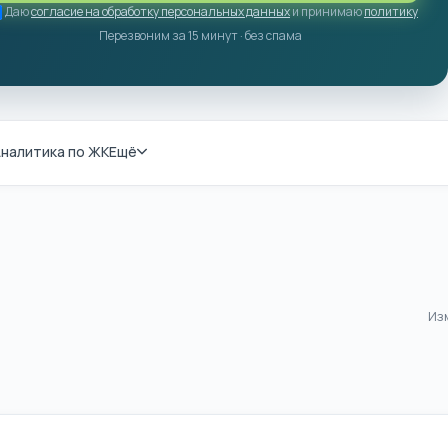
Даю
согласие на обработку персональных данных
и принимаю
политику
Перезвоним за 15 минут · без спама
налитика по ЖК
Ещё
Из