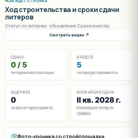
КАК ИДЁТ СТРОЙКА
Ход строительства и сроки сдачи
литеров
Статус по литерам · обновления 2 раза в месяц
Смотреть видео ↗
СДАНО
В РАБОТЕ
0 / 5
5
литеров в эксплуатации
литера достраиваются
ЗАДЕРЖЕК
БЛИЖАЙШАЯ СДАЧА
0
II кв. 2028 г.
за всю историю проекта
ближайший литер по
графику
Фото-хроника со стройплощадки