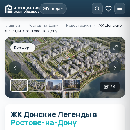
Города
Главная
›
Ростов-на-Дону
›
Новостройки
›
ЖК Донские
Легенды в Ростове-на-Дону
Комфорт
‹
›
1 / 4
ЖК Донские Легенды в
ЖК Донские Легенды в Ро
Ростове-на-Дону