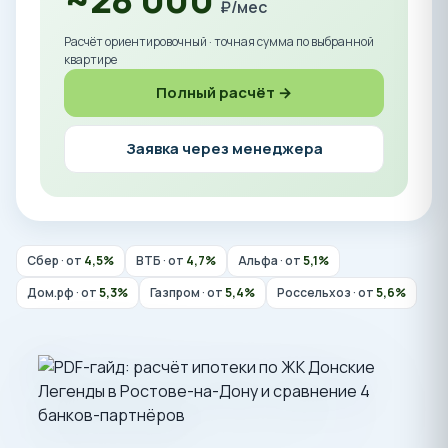
₽/мес
Расчёт ориентировочный · точная сумма по выбранной
квартире
Полный расчёт →
Заявка через менеджера
Сбер · от
4,5%
ВТБ · от
4,7%
Альфа · от
5,1%
Дом.рф · от
5,3%
Газпром · от
5,4%
Россельхоз · от
5,6%