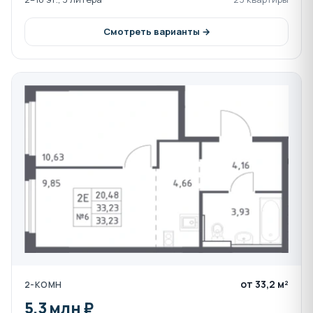
первом этапе строительства. Застройщик проекта -
Группа компаний САМОЛЕТ. Занимает 1 место по
Смотреть варианты →
объему текущего строительства в РФ. Застройщиком
введено в эксплуатацию более 10,2 млн. м2 жилья.
Строительство ведётся в соответствии с
Федеральным законом №214. Всю необходимую
информацию по ЖК Высотка вы можете получить в
отделе продаж Ассоциации застройщиков. По всем
вопросам обращайтесь по телефону отдела продаж
8-800-550-23-93 или в онлайн-чате на этой странице.
от 33,2 м²
2-КОМН
5,3 млн ₽