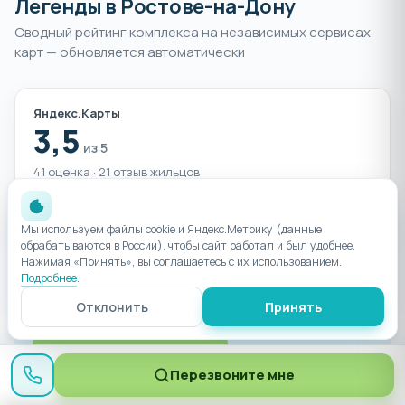
Легенды в Ростове-на-Дону
Сводный рейтинг комплекса на независимых сервисах
карт — обновляется автоматически
Яндекс.Карты
3,5
из 5
41 оценка · 21 отзыв жильцов
Читать отзывы
Мы используем файлы cookie и Яндекс.Метрику (данные
обрабатываются в России), чтобы сайт работал и был удобнее.
Нажимая «Принять», вы соглашаетесь с их использованием.
Подробнее
.
Хотите живые впечатления?
Менеджер пришлёт
свежие отзывы жильцов и честно расскажет о
Отклонить
Принять
плюсах и минусах комплекса.
Спросить менеджера
Перезвоните мне