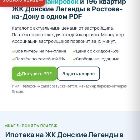
ЛЕНТА СКИДОК
5 типов планировок
и 196 квартир
ЖК Донские Легенды в Ростове-
на-Дону в одном PDF
Каталог с актуальными ценами от застройщика.
Платёж по ипотеке для каждой квартиры. Менеджер
Ассоциации застройщиков позвонит за 15 минут.
Все литеры на ген-плане
Цена со скидкой -5%
Платёж по семейной 6%
Свободные · сданные
Получить PDF
Задать вопрос
Имя + телефон → файл сразу скачается. Менеджер перезвонит через
15 мин.
ШАГ 3 · ПОНЯТЬ ПЛАТЁЖ
Ипотека на ЖК Донские Легенды в