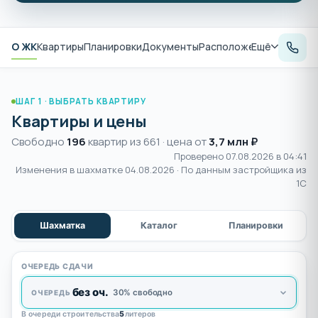
О ЖК
Квартиры
Планировки
Документы
Расположение
Ещё
Аналитик
ШАГ 1 · ВЫБРАТЬ КВАРТИРУ
Квартиры и цены
Свободно
196
квартир из 661 · цена от
3,7 млн ₽
Проверено 07.08.2026 в 04:41
Изменения в шахматке
04.08.2026
· По данным застройщика из
1С
Шахматка
Каталог
Планировки
ОЧЕРЕДЬ СДАЧИ
без оч.
30% свободно
ОЧЕРЕДЬ
В очереди строительства
5
литеров