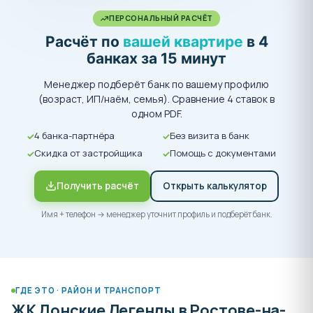
ПЕРСОНАЛЬНЫЙ РАСЧЁТ
Расчёт по
вашей квартире
в 4
банках за 15 минут
Менеджер подберёт банк по вашему профилю
(возраст, ИП/наём, семья). Сравнение 4 ставок в
одном PDF.
4 банка-партнёра
Без визита в банк
Скидка от застройщика
Помощь с документами
Получить расчёт
Открыть калькулятор
Имя + телефон → менеджер уточнит профиль и подберёт банк.
ГДЕ ЭТО · РАЙОН И ТРАНСПОРТ
ЖК Донские Легенды в Ростове-на-