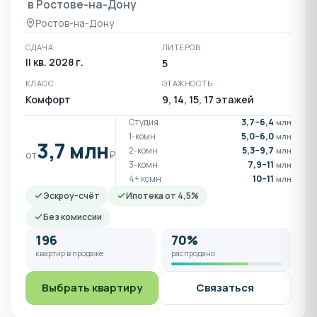
в Ростове-на-Дону
Ростов-на-Дону
СДАЧА
ЛИТЕРОВ
II кв. 2028 г.
5
КЛАСС
ЭТАЖНОСТЬ
Комфорт
9, 14, 15, 17 этажей
Студия
3,7–6,4
млн
1-комн
5,0–6,0
млн
3,7 млн
2-комн
5,3–9,7
млн
от
₽
3-комн
7,9–11
млн
4+ комн
10–11
млн
Эскроу-счёт
Ипотека от 4,5%
Без комиссии
196
70%
квартир в продаже
распродано
Выбрать квартиру
Связаться