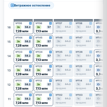
Витражное остекление
№155
№156
№157
№158
№159
3к
64.2
1к
33.1
16
2к
58.2
2к
57
Ст
7,28 млн
7,13 млн
3,3 мл
продано
продано
№144
№145
№146
№147
№148
3к
64.2
1к
33.1
Ст
15
2к
58.2
2к
57
7,28 млн
7,13 млн
продано
продано
продано
№133
№134
№135
№136
№137
3к
64.2
1к
33.1
14
2к
58.2
2к
57
Ст
7,28 млн
7,13 млн
3,3 мл
продано
продано
№122
№123
№124
№125
№126
3к
64.2
1к
33.1
13
2к
58.2
2к
57
Ст
7,28 млн
7,13 млн
3,3 мл
продано
продано
№111
№112
№113
№114
№115
3к
64.2
1к
33.1
12
2к
58.2
2к
57
Ст
7,28 млн
7,13 млн
3,3 мл
продано
продано
№100
№101
№102
№103
№104
3к
64.2
1к
33.1
Ст
11
2к
58.2
2к
57
7,28 млн
7,13 млн
продано
продано
продано