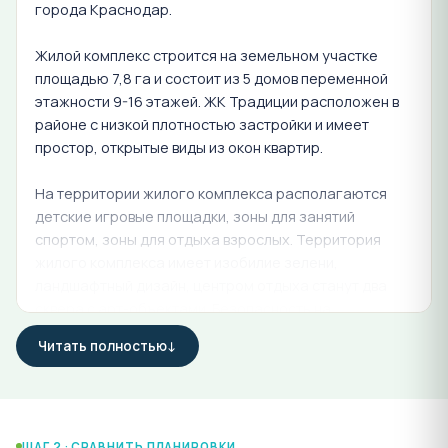
города Краснодар.
Жилой комплекс строится на земельном участке
площадью 7,8 га и состоит из 5 домов переменной
этажности 9-16 этажей. ЖК Традиции расположен в
районе с низкой плотностью застройки и имеет
простор, открытые виды из окон квартир.
На территории жилого комплекса располагаются
детские игровые площадки, зоны для занятий
спортом, зоны для отдыха взрослых. Территория
жилого комплекса имеет изобилие зелени,
ландшафтный дизайн, центром отдыха станут два
сквера с арт-объектами. Безопасность на
территории комплекса обеспечивается
Читать полностью
круглосуточным видеонаблюдением с
автоматической фиксацией нарушений порядка.
Для любителей спорта в составе ЖК предусмотрены:
2 теннисных корта, 2 площадки для баскетбола и
ШАГ 2 · СРАВНИТЬ ПЛАНИРОВКИ