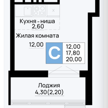
- ТРЦ "Сити Центр" - 11 минут на автомобиле
- ТРЦ "Мега Адыгея" - 13 минут на автомобиле
- ТРЦ "Галерея" (центр Краснодара) - 17 минут на
автомобиле
- улица Красная города Краснодара - 17 минут на
автомобиле
- мост Поцелуев - 16 минут на автомобиле
- Екатерининский собор - 16 минут на автомобиле
- Кубанский государственный медицинский
университет - 13 минут
- Парк Краснодар (парк Галицкого) - 35 минут на
автомобиле
Технология строительства:
Дома строятся по монолитной перекрестно-
стеновой технологии с заполнением проемов
газосиликатным блоком.
Утепление дома производится минеральной ватой 80
мм и облицовывается дом керамическим фасадным