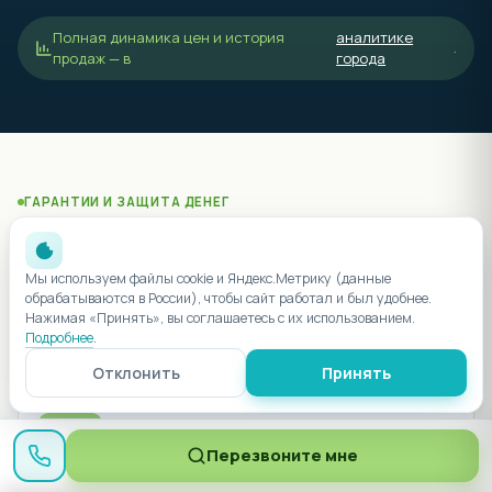
Полная динамика цен и история
аналитике
.
продаж — в
города
ГАРАНТИИ И ЗАЩИТА ДЕНЕГ
Безопасность сделки
Что гарантирует завершение строительства и возврат
Мы используем файлы cookie и Яндекс.Метрику (данные
денег
обрабатываются в России), чтобы сайт работал и был удобнее.
Нажимая «Принять», вы соглашаетесь с их использованием.
Подробнее
.
Отклонить
Принять
214-ФЗ
Эскроу-счёт
Перезвоните мне
Деньги покупателя в банке до сдачи дома. Стройка