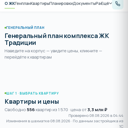
О ЖК
Генплан
Квартиры
Планировки
Документы
Расположение
Ещё
А
ГЕНЕРАЛЬНЫЙ ПЛАН
Генеральный план комплекса ЖК
Традиции
Наведите на корпус — увидите цены, кликните —
Раздвиньте
, чтобы увеличить и
перейдёте к квартирам
пальцами или
+
выбрать корпус
нажмите
ШАГ 1 · ВЫБРАТЬ КВАРТИРУ
Квартиры и цены
Свободно
556
квартир из 1 570 · цена от
3,3 млн ₽
Проверено 08.08.2026 в 04:44
Изменения в шахматке
08.08.2026
· По данным застройщика из
1С