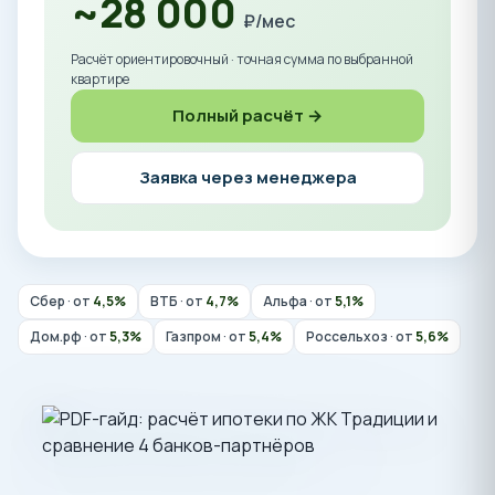
~28 000
₽/мес
Расчёт ориентировочный · точная сумма по выбранной
квартире
Полный расчёт →
Заявка через менеджера
Сбер · от
4,5%
ВТБ · от
4,7%
Альфа · от
5,1%
Дом.рф · от
5,3%
Газпром · от
5,4%
Россельхоз · от
5,6%