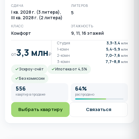
СДАЧА
ЛИТЕРОВ
I кв. 2028 г. (3 литера),
5
III кв. 2028 г. (2 литера)
КЛАСС
ЭТАЖНОСТЬ
Комфорт
9, 11, 16 этажей
Студия
3,3–3,4
млн
3,3 млн
1-комн
5,4–5,9
млн
от
₽
2-комн
7,0–7,6
млн
3-комн
7,7–8,8
млн
Эскроу-счёт
Ипотека от 4,5%
Без комиссии
556
64%
квартир в продаже
распродано
Выбрать квартиру
Связаться