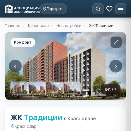
Города
Главная
›
Краснодар
›
Новостройки
›
ЖК Традиции
Комфорт
‹
›
1 / 7
ЖК
Традиции
ЖК Традиции в Краснода
в Краснодаре
Краснодар