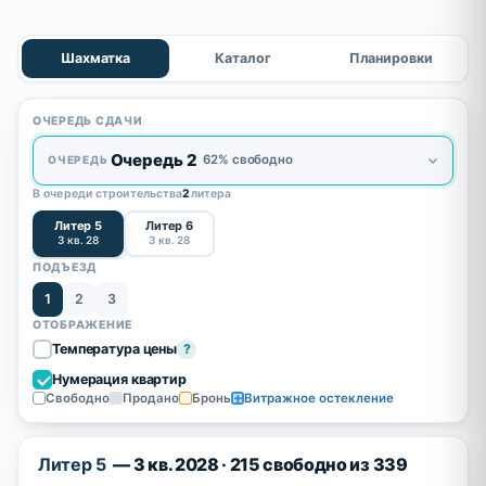
Шахматка
Каталог
Планировки
ОЧЕРЕДЬ СДАЧИ
Очередь 2
62% свободно
ОЧЕРЕДЬ
В очереди строительства
2
литера
Литер 5
Литер 6
3 кв. 28
3 кв. 28
ПОДЪЕЗД
1
2
3
ОТОБРАЖЕНИЕ
Температура цены
?
Нумерация квартир
Свободно
Продано
Бронь
Витражное остекление
Литер 5
— 3 кв. 2028 · 215 свободно из 339