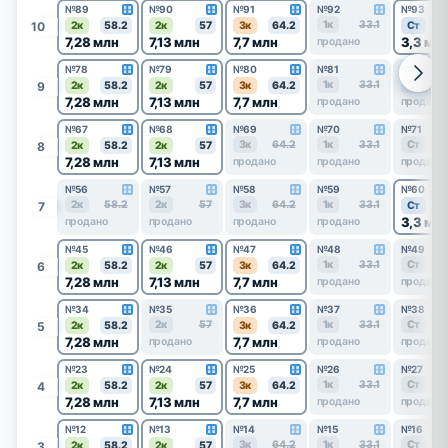
№89
№90
№91
№92
№93
1к
33.1
10
2к
58.2
2к
57
3к
64.2
Ст
7,28 млн
7,13 млн
7,7 млн
3,3 мл
продано
№78
№79
№80
№81
№82
1к
33.1
Ст
9
2к
58.2
2к
57
3к
64.2
7,28 млн
7,13 млн
7,7 млн
продано
продано
№67
№68
№69
№70
№71
3к
64.2
1к
33.1
Ст
8
2к
58.2
2к
57
7,28 млн
7,13 млн
продано
продано
продано
№56
№57
№58
№59
№60
2к
58.2
2к
57
3к
64.2
1к
33.1
7
Ст
3,3 мл
продано
продано
продано
продано
№45
№46
№47
№48
№49
1к
33.1
Ст
6
2к
58.2
2к
57
3к
64.2
7,28 млн
7,13 млн
7,7 млн
продано
продано
№34
№35
№36
№37
№38
2к
57
1к
33.1
Ст
5
2к
58.2
3к
64.2
7,28 млн
7,7 млн
продано
продано
продано
№23
№24
№25
№26
№27
1к
33.1
Ст
4
2к
58.2
2к
57
3к
64.2
7,28 млн
7,13 млн
7,7 млн
продано
продано
№12
№13
№14
№15
№16
3к
64.2
1к
33.1
Ст
3
2к
58.2
2к
57