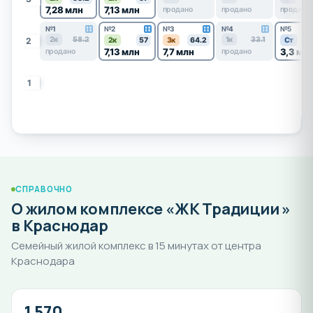
7,28 млн
7,13 млн
продано
продано
продано
№1
№2
№3
№4
№5
2к
58.2
1к
33.1
2
2к
57
3к
64.2
Ст
7,13 млн
7,7 млн
3,3 мл
продано
продано
1
СПРАВОЧНО
О жилом комплексе «ЖК Традиции »
в Краснодар
Семейный жилой комплекс в 15 минутах от центра
Краснодара
1 570