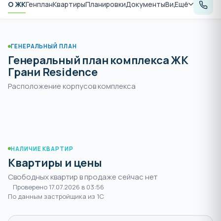
О ЖК
Генплан
Квартиры
Планировки
Документы
Видеообзор
Ещё
Рас
ГЕНЕРАЛЬНЫЙ ПЛАН
Генеральный план комплекса ЖК
Грани Residence
Расположение корпусов комплекса
НАЛИЧИЕ КВАРТИР
Квартиры и цены
Свободных квартир в продаже сейчас нет
Проверено 17.07.2026 в 03:56
По данным застройщика из 1С