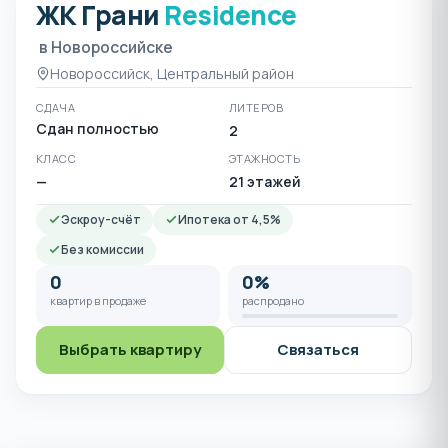
ЖК Грани
Residence
ЖК Грани Residence в Но
в Новороссийске
Новороссийск, Центральный район
СДАЧА
ЛИТЕРОВ
Сдан полностью
2
КЛАСС
ЭТАЖНОСТЬ
—
21 этажей
Эскроу-счёт
Ипотека от 4,5%
Без комиссии
0
0%
квартир в продаже
распродано
Выбрать квартиру
Связаться