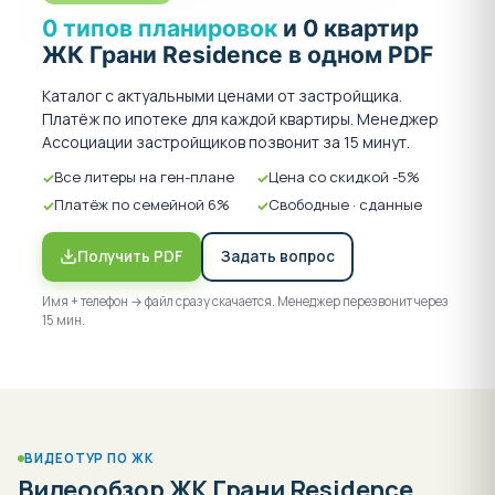
облицовка дома — клинкерный кирпич,
0 типов планировок
и 0 квартир
клинкерная плитка и композитные панели;
ЖК Грани Residence в одном PDF
Каталог с актуальными ценами от застройщика.
Готовность квартир в жилом комплексе Грани
Платёж по ипотеке для каждой квартиры. Менеджер
Residence на момент сдачи дома:
Ассоциации застройщиков позвонит за 15 минут.
свободная планировка без колонн внутри
Все литеры на ген-плане
Цена со скидкой -5%
жилых помещений;
Платёж по семейной 6%
Свободные · сданные
панорамное остекление;
высокие потолки (не менее 3 метров с учётом
Получить PDF
Задать вопрос
стяжки);
качественные металлические входные двери;
Имя + телефон → файл сразу скачается. Менеджер перезвонит через
15 мин.
стяжка пола;
радиаторы отопления.
Количество парковочных мест — 78 (подземный 2-
уровневый паркинг), гостевой паркинг на 54
ВИДЕОТУР ПО ЖК
машиноместа.
Видеообзор ЖК Грани Residence