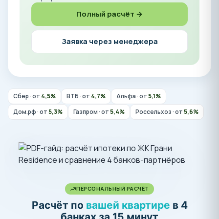
Полный расчёт →
Заявка через менеджера
Сбер · от
4,5%
ВТБ · от
4,7%
Альфа · от
5,1%
Дом.рф · от
5,3%
Газпром · от
5,4%
Россельхоз · от
5,6%
ПЕРСОНАЛЬНЫЙ РАСЧЁТ
Расчёт по
вашей квартире
в 4
банках за 15 минут