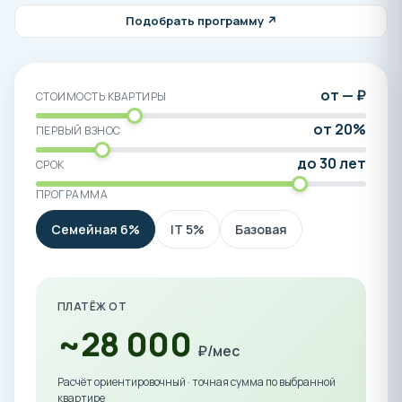
Подобрать программу ↗
от — ₽
СТОИМОСТЬ КВАРТИРЫ
от 20%
ПЕРВЫЙ ВЗНОС
до 30 лет
СРОК
ПРОГРАММА
Семейная 6%
IT 5%
Базовая
ПЛАТЁЖ ОТ
~28 000
₽/мес
Расчёт ориентировочный · точная сумма по выбранной
квартире