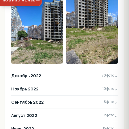
ЛЕНТА СКИДОК
Декабрь 2022
⌄
70 фото
Ноябрь 2022
⌄
10 фото
Сентябрь 2022
⌄
5 фото
Август 2022
⌄
2 фото
Июль 2022
⌄
15 фото