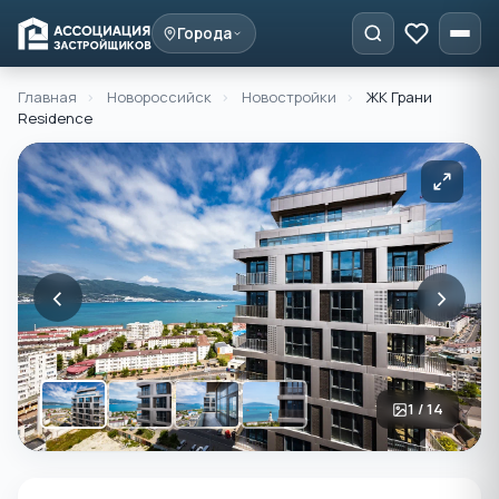
Города
Главная
›
Новороссийск
›
Новостройки
›
ЖК Грани
Residence
‹
›
1 / 14