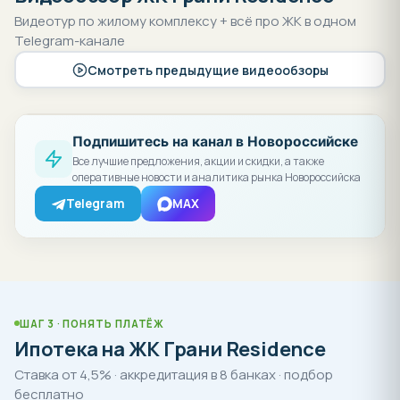
Отдельно стоящий 4-этажный паркинг на 152 места.
Видеотур по жилому комплексу + всё про ЖК в одном
Telegram-канале
Скидки при 100% оплате наличными.
Смотреть предыдущие видеообзоры
Строительство ведётся в соответствии с
Федеральным законом №214.
Подпишитесь на канал в Новороссийске
Чтобы купить квартиру от застройщика в ЖК Грани
Все лучшие предложения, акции и скидки, а также
Residence без комиссий и переплат, звоните в отдел
оперативные новости и аналитика рынка Новороссийска
продаж Ассоциации застройщиков по бесплатному
Telegram
MAX
телефону 8-800-550-23-93 или пишите в онлайн-чат.
Все цены, планировки и остатки квартир в открытом
доступе находятся ниже на этой странице.
ШАГ 3 · ПОНЯТЬ ПЛАТЁЖ
Ипотека на ЖК Грани Residence
Ставка от 4,5% · аккредитация в 8 банках · подбор
бесплатно