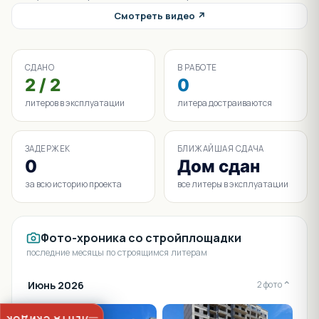
Смотреть видео ↗
СДАНО
В РАБОТЕ
2 / 2
0
литеров в эксплуатации
литера достраиваются
ЗАДЕРЖЕК
БЛИЖАЙШАЯ СДАЧА
0
Дом сдан
за всю историю проекта
все литеры в эксплуатации
Фото-хроника со стройплощадки
последние месяцы по строящимся литерам
Июнь 2026
⌄
2 фото