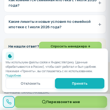
+
года?
Какие лимиты и новые условия по семейной
+
ипотеке с 1 июля 2026 года?
Не нашли ответ?
Спросить менеджера →
Мы используем файлы cookie и Яндекс.Метрику (данные
обрабатываются в России), чтобы сайт работал и был удобнее.
Нажимая «Принять», вы соглашаетесь с их использованием.
ЕСЛИ НЕ ПОДОШЛО — ПОСМОТРИТЕ ПОХОЖИЕ
Подробнее
.
Похожие ЖК в Новороссийске
Отклонить
Принять
Близкие по цене за м², этажности и расположению —
листайте, чтобы сравнить
Перезвоните мне