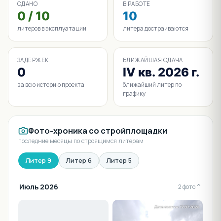
СДАНО
В РАБОТЕ
0 / 10
10
литеров в эксплуатации
литера достраиваются
ЗАДЕРЖЕК
БЛИЖАЙШАЯ СДАЧА
0
IV кв. 2026 г.
за всю историю проекта
ближайший литер по
графику
Фото-хроника со стройплощадки
последние месяцы по строящимся литерам
Литер 9
Литер 6
Литер 5
Июль 2026
⌄
2 фото