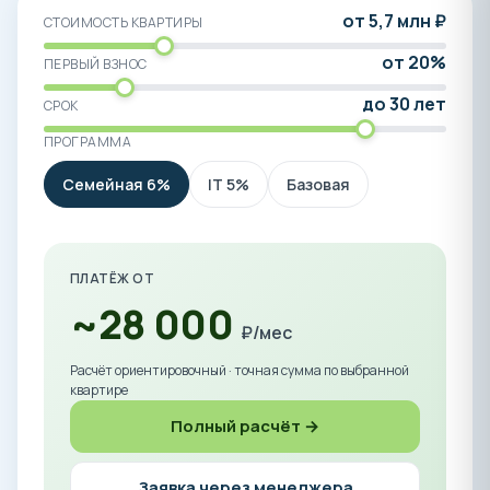
от 5,7 млн ₽
СТОИМОСТЬ КВАРТИРЫ
от 20%
ПЕРВЫЙ ВЗНОС
до 30 лет
СРОК
ПРОГРАММА
Семейная 6%
IT 5%
Базовая
ПЛАТЁЖ ОТ
~28 000
₽/мес
Расчёт ориентировочный · точная сумма по выбранной
квартире
Полный расчёт →
Заявка через менеджера