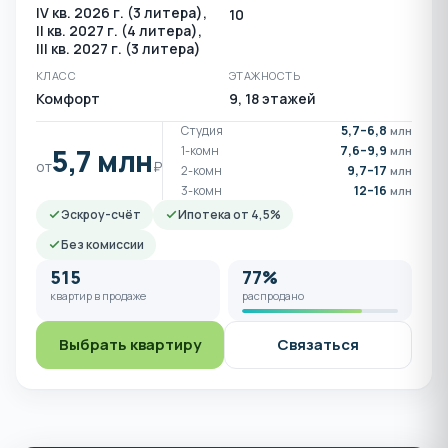
IV кв. 2026 г. (3 литера),
10
II кв. 2027 г. (4 литера),
III кв. 2027 г. (3 литера)
КЛАСС
ЭТАЖНОСТЬ
Комфорт
9, 18 этажей
Студия
5,7–6,8
млн
5,7 млн
1-комн
7,6–9,9
млн
от
₽
2-комн
9,7–17
млн
3-комн
12–16
млн
Эскроу-счёт
Ипотека от 4,5%
Без комиссии
515
77%
квартир в продаже
распродано
Выбрать квартиру
Связаться