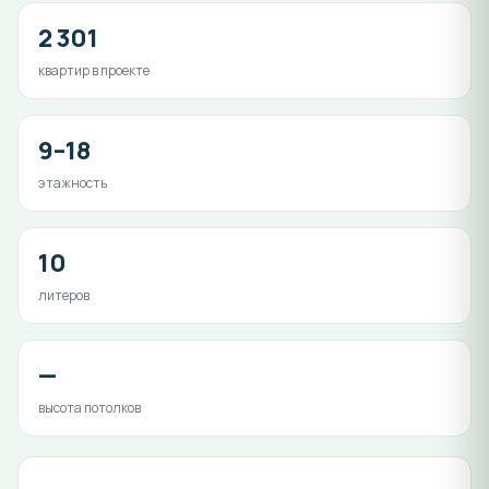
2 301
квартир в проекте
9–18
этажность
10
литеров
—
высота потолков