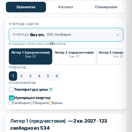
Шахматка
Каталог
Планировки
ОЧЕРЕДЬ СДАЧИ
без оч.
22% свободно
ОЧЕРЕДЬ
В очереди строительства
10
литеров
Литер 1 (предчистовая)
Литер 2 (предчистовая)
Литер 3 (предчисто
2 кв. 27
2 кв. 27
2 кв. 27
ПОДЪЕЗД
1
2
3
4
5
6
ОТОБРАЖЕНИЕ
Температура цены
?
Нумерация квартир
Свободно
Продано
Бронь
Литер 1 (предчистовая)
— 2 кв. 2027 · 123
свободно из 534