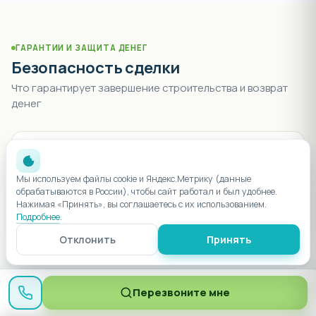
ГАРАНТИИ И ЗАЩИТА ДЕНЕГ
Безопасность сделки
Что гарантирует завершение строительства и возврат
денег
Мы используем файлы cookie и Яндекс.Метрику (данные
214-ФЗ
обрабатываются в России), чтобы сайт работал и был удобнее.
Нажимая «Принять», вы соглашаетесь с их использованием.
Эскроу-счёт
Подробнее
.
Деньги покупателя в банке до сдачи дома. Стройка
Отклонить
Принять
остановится — банк возвращает сумму полностью.
Перезвоните мне