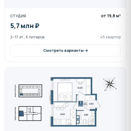
композитных панелей под бронзу,
фиброцементных панелей
от 19,8 м²
СТУДИЯ
Высокие потолки: 3 метра на 8, 9, 17 и 18
5,7 млн ₽
этажах; 2,7 метра на остальных этажах
Сквозные подъезды с удобным входом на
2–17 эт., 6 литеров
45 квартир
уровне земли
Современные лобби в морской тематике
Смотреть варианты →
Колясочные в каждом подъезде
Собственная инфраструктура комплекса:
Школа на 1100 учащихся
Детский сад на 260 воспитанников
Физкультурно-оздоровительный комплекс
площадью 3600 кв.м
Прогулочный бульвар с фонтаном и торговой
аллеей между жилыми литерами
Соседский центр DOGMA КЛУБ — пространство
для общения жителей