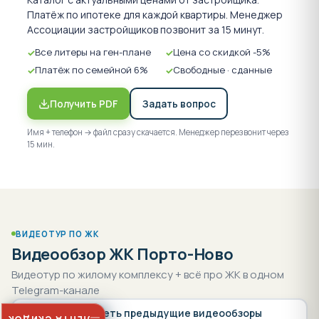
официальном сайте и в отделе продаж Ассоциации
Платёж по ипотеке для каждой квартиры. Менеджер
застройщиков. По всем вопросам обращайтесь по
Ассоциации застройщиков позвонит за 15 минут.
телефону отдела продаж 8-800-550-23-93 или в
Все литеры на ген-плане
Цена со скидкой -5%
онлайн-чате на этой странице.
Платёж по семейной 6%
Свободные · сданные
Получить PDF
Задать вопрос
Имя + телефон → файл сразу скачается. Менеджер перезвонит через
15 мин.
ВИДЕОТУР ПО ЖК
Видеообзор ЖК Порто-Ново
Видеотур по жилому комплексу + всё про ЖК в одном
Telegram-канале
Смотреть предыдущие видеообзоры