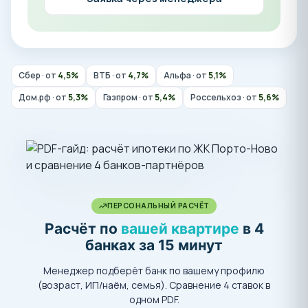
Сбер · от
4,5%
ВТБ · от
4,7%
Альфа · от
5,1%
Дом.рф · от
5,3%
Газпром · от
5,4%
Россельхоз · от
5,6%
ПЕРСОНАЛЬНЫЙ РАСЧЁТ
Расчёт по
вашей квартире
в 4
банках за 15 минут
Менеджер подберёт банк по вашему профилю
(возраст, ИП/наём, семья). Сравнение 4 ставок в
одном PDF.