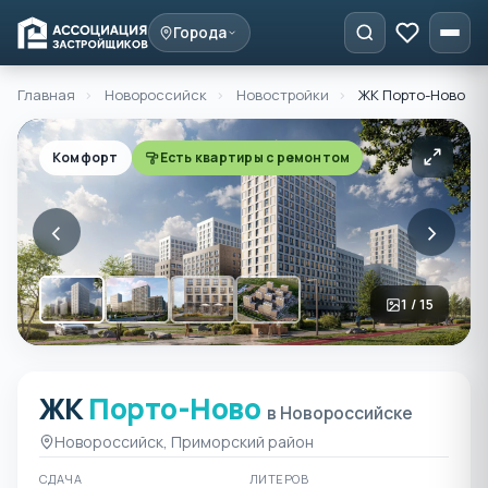
Города
Главная
›
Новороссийск
›
Новостройки
›
ЖК Порто-Ново
Комфорт
Есть квартиры с ремонтом
‹
›
1 / 15
ЖК
Порто-Ново
ЖК Порто-Ново в Новоро
в Новороссийске
Новороссийск, Приморский район
СДАЧА
ЛИТЕРОВ