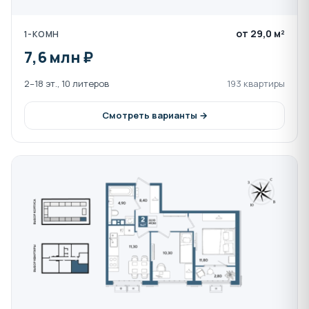
Специально оборудованная площадка для
от 29,0 м²
1-КОМН
выгула собак
7,6 млн ₽
Подземный паркинг с зарядками для
электромобилей (604 парковочных места)
2–18 эт., 10 литеров
193 квартиры
Спортивные и детские площадки
Зона для барбекю
Смотреть варианты →
Жилой комплекс "Порто-Ново" предлагает
разнообразные планировочные решения:
Общее количество квартир: 2301
Общая площадь квартир: 104 542 м²
Особенность: квартиры с террасами на 2 и 10
этажах
Панорамные виды на горные пейзажи
Новороссийска
Отделка квартир:
80% квартир с готовой отделкой (ламинат, обои/