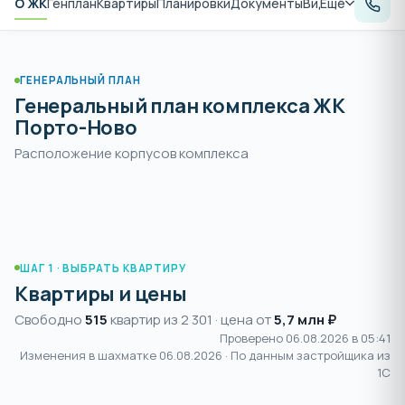
О ЖК
Генплан
Квартиры
Планировки
Документы
Видеообзор
Ещё
Рас
ГЕНЕРАЛЬНЫЙ ПЛАН
Генеральный план комплекса ЖК
Порто-Ново
Расположение корпусов комплекса
ШАГ 1 · ВЫБРАТЬ КВАРТИРУ
Квартиры и цены
Свободно
515
квартир из 2 301 · цена от
5,7 млн ₽
Проверено 06.08.2026 в 05:41
Изменения в шахматке
06.08.2026
· По данным застройщика из
1С