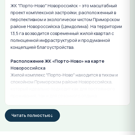
ЖК "Порто-Ново" Новороссийск – это масштабный
проект комплексной застройки, расположенный в
перспективном и экологически чистом Приморском
районе Новороссийска (Цемдолина). На территории
13,5 га возводится современный жилой квартал с
полноценной инфраструктурой и продуманной
концепцией благоустройства.
Расположение ЖК «Порто-Ново» на карте
Новороссийска
Жилой комплекс "Порто-Ново" находится в тихом и
спокойном Приморском районе Новороссийска,
который идеально подходит как для постоянного
проживания, так и для сезонного отдыха:
18 минут на автомобиле до центра
Новороссийска
Читать полностью
27 минут до живописного озера Абрау-Дюрсо
20 минут до пляжей Южной Озереевки