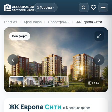
Города
Главная
›
Краснодар
›
Новостройки
›
ЖК Европа Сити
Комфорт
‹
›
1 / 14
ЖК Европа
Сити
ЖК Европа Сити в Красно
в Краснодаре