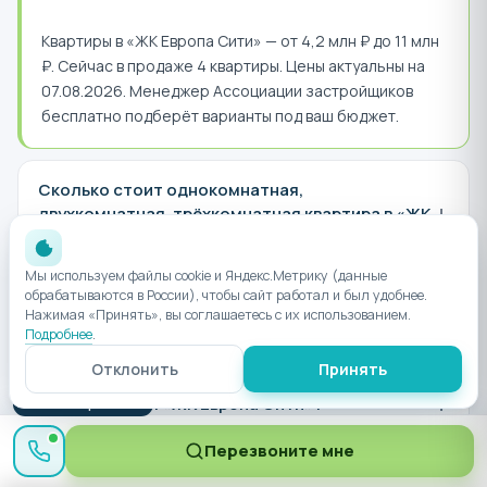
Квартиры в «ЖК Европа Сити» — от 4,2 млн ₽ до 11 млн
₽. Сейчас в продаже 4 квартиры. Цены актуальны на
07.08.2026. Менеджер Ассоциации застройщиков
бесплатно подберёт варианты под ваш бюджет.
Сколько стоит однокомнатная,
+
двухкомнатная, трёхкомнатная квартира в «ЖК
Европа Сити»?
Мы используем файлы cookie и Яндекс.Метрику (данные
обрабатываются в России), чтобы сайт работал и был удобнее.
+
Нажимая «Принять», вы соглашаетесь с их использованием.
Когда сдача «ЖК Европа Сити»?
Подробнее
.
Отклонить
Принять
+
Где находится «ЖК Европа Сити»?
● Менеджер онлайн
Перезвоните мне