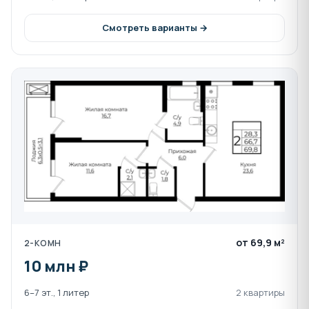
Школы 99, 106, 65, 68, 96
ТЦ Красная площадь
Смотреть варианты →
Гипермаркет Лента
ТЦ Метро
Леруа Мерлен
Баскет-Холл
Парк Достижений
Запроектирована трамвайная ветка к
"Немецкой деревне", запуск 2025 год.
Транспортная доступность:
остановка общественного транспорта у входа
в жилой комплекс
от 69,9 м²
2-КОМН
троллейбус № 4 Немецкая деревня-Дальний
10 млн ₽
западный обход-ул. Красных партизан-
Аграрный университет- ТРЦ Галерея - ЖД
6–7 эт., 1 литер
2 квартиры
вокзал Краснодар 1