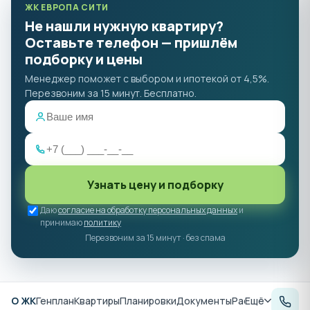
ЖК ЕВРОПА СИТИ
Не нашли нужную квартиру?
Оставьте телефон — пришлём
подборку и цены
Менеджер поможет с выбором и ипотекой от 4,5%.
Перезвоним за 15 минут. Бесплатно.
Узнать цену и подборку
Даю
согласие на обработку персональных данных
и
принимаю
политику
Перезвоним за 15 минут · без спама
О ЖК
Генплан
Квартиры
Планировки
Документы
Расположение
Ещё
А