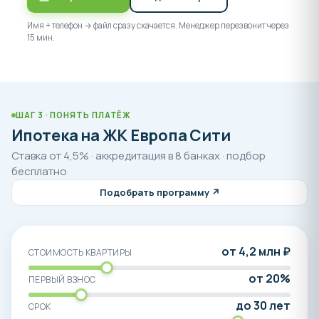
Федеральным законом №214 с использованием
эскроу-счетов.
Имя + телефон → файл сразу скачается. Менеджер перезвонит через
15 мин.
Более подробную информацию о жилом комплексе
"Европа Сити" узнавайте в отделе продаж
Ассоциации застройщиков по телефону 8-800-550-
23-93.
ШАГ 3 · ПОНЯТЬ ПЛАТЁЖ
Ипотека на ЖК Европа Сити
Все цены, планировки и остатки квартир в жилом
комплексе "Европа Сити" в отрытом доступе и
Ставка от 4,5% · аккредитация в 8 банках · подбор
находятся ниже на этой странице.
бесплатно
Подобрать программу ↗
от 4,2 млн ₽
СТОИМОСТЬ КВАРТИРЫ
от 20%
ПЕРВЫЙ ВЗНОС
до 30 лет
СРОК