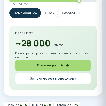
ПРОГРАММА
Семейная 6%
IT 5%
Базовая
ПЛАТЁЖ ОТ
~28 000
₽/мес
Расчёт ориентировочный · точная сумма по выбранной
квартире
Полный расчёт →
Заявка через менеджера
Сбер · от
4,5%
ВТБ · от
4,7%
Альфа · от
5,1%