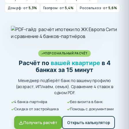
Дом.рф · от
5,3%
Газпром · от
5,4%
Россельхоз · от
5,6%
ПЕРСОНАЛЬНЫЙ РАСЧЁТ
Расчёт по
вашей квартире
в 4
банках за 15 минут
Менеджер подберёт банк по вашему профилю
(возраст, ИП/наём, семья). Сравнение 4 ставок в
одном PDF.
4 банка-партнёра
Без визита в банк
Скидка от застройщика
Помощь с документами
Получить расчёт
Открыть калькулятор