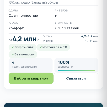
Краснодар, Западный обход
СДАЧА
ЛИТЕРОВ
Сдан полностью
11
КЛАСС
ЭТАЖНОСТЬ
Комфорт
7, 9, 10 этажей
4,2 млн
1-комн
4,2–9,2
млн
от
₽
2-комн
10–11
млн
Эскроу-счёт
Ипотека от 4,5%
Без комиссии
4
100%
квартиры в продаже
распродано
Выбрать квартиру
Связаться