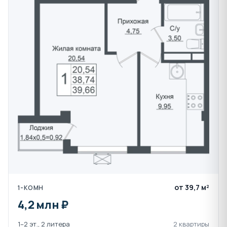
проемов газобетонными блоками 200 мм , по
наружной стене дом утеплен пенополистирольными
плитами. Межквартирные перегородки - блок
газобетонный 200 мм, внутриквартирные - блок
газобетонный 100 мм. Фундамент - монолитная
железобетонная плита толщиной 800мм. Кровля в
здании плоская малоуклонная типа «Технониколь
Стандарт». Применена фасадная система с тонким
штукатурным слоем по типу фирмы KREISEL TURBO S.
В каждом подъезде устанавливается по 1
грузопассажирскому лифту.
Инфраструктура района:
от 39,7 м²
1-КОМН
Лебединое озеро в "Немецкой деревне"
4,2 млн ₽
Детские сады 163, 180, 107
1–2 эт., 2 литера
2 квартиры