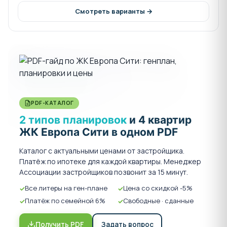
автобус № 710 Немецкая деревня-Дальний
Смотреть варианты →
западный обход-ул. Красных партизан-
Аграрный университет-ул. Тургенева-Мега
Новая Адыгея
маршрутка № 75 Немецкая деревня - ТРЦ
Красная площадь
Сроки сдачи:
PDF-КАТАЛОГ
2 типов планировок
и 4 квартир
Литеры 1,2,3,4 - 2 кв. 2025г.
ЖК Европа Сити в одном PDF
Квартиры передаются собственникам в черновой
Каталог с актуальными ценами от застройщика.
отделке, возможен ремонт от застройщика.
Платёж по ипотеке для каждой квартиры. Менеджер
Ассоциации застройщиков позвонит за 15 минут.
Все литеры на ген-плане
Цена со скидкой -5%
Платёж по семейной 6%
Свободные · сданные
Строительство ведётся в соответствии с
Получить PDF
Задать вопрос