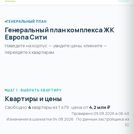
ГЕНЕРАЛЬНЫЙ ПЛАН
Генеральный план комплекса ЖК
Европа Сити
Наведите на корпус — увидите цены, кликните —
Раздвиньте
, чтобы увеличить и
перейдёте к квартирам
пальцами или
+
выбрать корпус
нажмите
ШАГ 1 · ВЫБРАТЬ КВАРТИРУ
Квартиры и цены
Свободно
4
квартиры из 1 479 · цена от
4,2 млн ₽
Проверено 09.08.2026 в 06:40
Изменения в шахматке
04.08.2026
· По данным застройщика из
1С