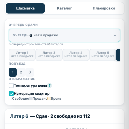
Шахматка
Каталог
Планировки
ОЧЕРЕДЬ СДАЧИ
6
нет в продаже
ОЧЕРЕДЬ
В очереди строительства
6
литеров
Литер 1
Литер 3
Литер 4
Литер 5
Лит
НЕТ В ПРОДАЖЕ
НЕТ В ПРОДАЖЕ
НЕТ В ПРОДАЖЕ
НЕТ В ПРОДАЖЕ
Сд
ПОДЪЕЗД
1
2
3
ОТОБРАЖЕНИЕ
Температура цены
?
Нумерация квартир
Свободно
Продано
Бронь
Литер 6
— Сдан · 2 свободно из 112