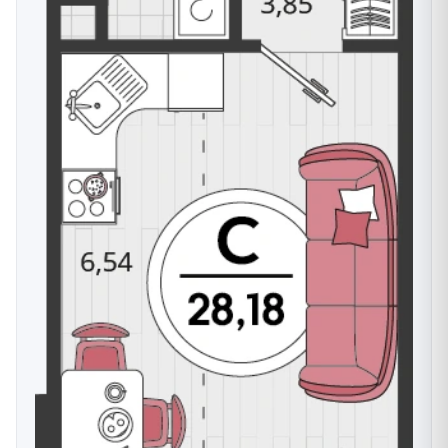
Поликлиника
— взрослая и детская, площадью
5410 м², строится, ввод — 2 кв. 2026 г.;
Парк семейного отдыха «Родные просторы»
— 9 га, свыше 4180 растений, 4,5 км
прогулочных аллей, амфитеатр, площадка для
кинофестивалей, скейт-парк;
Аллея фонтанов
— с двумя каскадными
чашами и коммерческими галереями по
периметру;
Фитнес-клуб Balance
— строится, с
акватермальным комплексом, два открытых
бассейна с морской водой, детский бассейн,
SPA-зона;
Фудхолл и ресторанная галерея
—
гастрономический кластер разных концепций;
Спорт на территории
— футбольное поле,
теннисный корт, зона выгула и дрессировки
собак, воркаут-зоны.