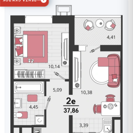
ЛЕНТА СКИДОК
4
кухонная ниша от 4 м². Планировки классические и
евро — с кухней-гостиной, удобной для зонирования
мебели.
Отделка квартир
Квартиры передаются с предчистовой отделкой:
Отопление
— полная разводка с радиаторами
конвекторного типа;
Пол
— полусухая цементно-песчаная стяжка, в
санузлах — с гидроизоляцией;
Стены
— гипсовое оштукатуривание без
финишного слоя, в санузлах — цементно-
песчаное оштукатуривание;
Электрика
— разводка по ГОСТ, 4 розетки в
комнате и 7 на кухне;
Двери и вводы
— металлическая входная
дверь, вводы ХВС и ГВС с импульсными
водомерами, кабель интернета, домофона и