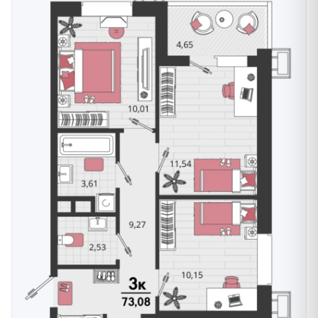
Военная ипотека
— для участников
накопительно-ипотечной системы;
Рассрочка
— от застройщика на период
строительства;
Субсидия
— с использованием жилищных
субсидий и сертификатов.
Отзывы и оценки
Рейтинг Яндекс.Карт — на основе оценок и отзывов.
---
«Родные просторы» — сложившийся микрорайон в
Знаменском, где парк, школа, детские сады и храм
уже работают внутри территории. Здесь можно
купить квартиру в Краснодаре в районе
Карасунского округа с готовой инфраструктурой
рядом. Актуальные планировки, цены и остаток
свободных квартир — на официальном сайте
Ассоциации застройщиков. Уточнить детали и