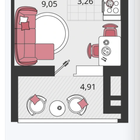
даёт перегреву летом;
Межкомнатные перегородки
—
газосиликатный блок 100 мм;
Остекление
— качественные стеклопакеты с
шумо- и теплоизоляцией.
Этажность домов различается по кварталам — от 9
до 24 этажей, за счёт этого застройка не выглядит
однообразной стеной. Лифты в домах
высокоскоростные и бесшумные, в отдельных
литерах предусмотрен спуск на паркинг на лифте.
Входные группы и места общего пользования
выполнены с современной отделкой.
В квартирах установлена система «Умный дом»
класса Е с автоматизированным сбором и передачей
данных о потреблении ресурсов в управляющую
компанию, а также IP-домофония с возможностью
бесключевого доступа.