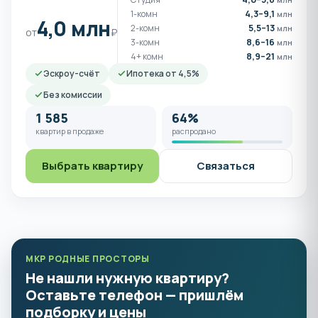
1-комн
4,3–9,1
млн
4,0 млн
2-комн
5,5–13
млн
от
₽
3-комн
8,6–16
млн
4+ комн
8,9–21
млн
Эскроу-счёт
Ипотека от 4,5%
Без комиссии
1 585
64%
квартир в продаже
распродано
Выбрать квартиру
Связаться
МКР РОДНЫЕ ПРОСТОРЫ
Не нашли нужную квартиру?
Оставьте телефон — пришлём
подборку и цены