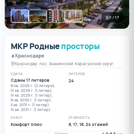
1 / 17
МКР Родные
просторы
ЖК Родные просторы в К
в Краснодаре
Краснодар, пос. Знаменский, Карасунский округ
СДАЧА
ЛИТЕРОВ
Сданы 17 литеров
24
III кв. 2026 г. (2 литера),
IV кв. 2026 г. (1 литер),
IV кв. 2029 г. (1 литер),
III кв. 2030 г. (1 литер),
II кв. 2031 г. (1 литер),
IV кв. 2031 г. (1 литер)
КЛАСС
ЭТАЖНОСТЬ
Комфорт плюс
8, 17, 18, 24 этажей
Студия
4,0–5,6
млн