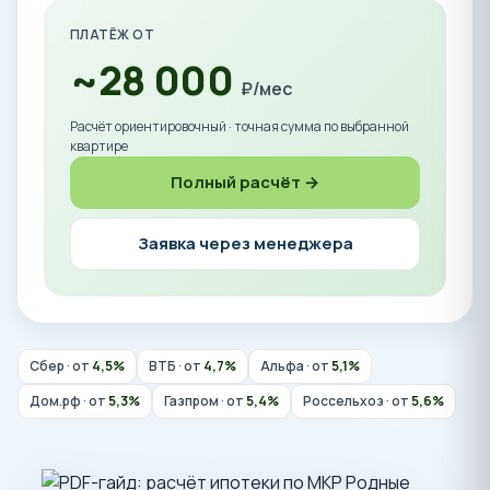
ПЛАТЁЖ ОТ
~28 000
₽/мес
Расчёт ориентировочный · точная сумма по выбранной
квартире
Полный расчёт →
Заявка через менеджера
Сбер · от
4,5%
ВТБ · от
4,7%
Альфа · от
5,1%
Дом.рф · от
5,3%
Газпром · от
5,4%
Россельхоз · от
5,6%