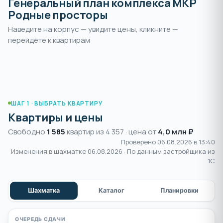
Генеральный план комплекса МКР
Родные просторы
Наведите на корпус — увидите цены, кликните —
Раздвиньте
, чтобы увеличить и
перейдёте к квартирам
пальцами или
+
выбрать корпус
нажмите
ШАГ 1 · ВЫБРАТЬ КВАРТИРУ
Квартиры и цены
Свободно
1 585
квартир из 4 357 · цена от
4,0 млн ₽
Проверено 06.08.2026 в 13:40
Изменения в шахматке
06.08.2026
· По данным застройщика из
1С
Шахматка
Каталог
Планировки
ОЧЕРЕДЬ СДАЧИ