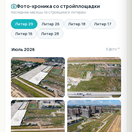
Фото-хроника со стройплощадки
последние месяцы по строящимся литерам
Литер 29
Литер 26
Литер 18
Литер 17
Литер 16
Литер 28
Июль 2026
⌄
6 фото