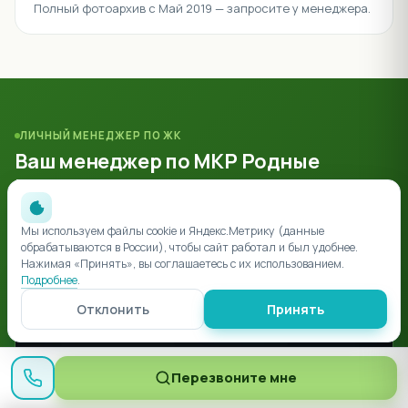
Полный фотоархив с Май 2019 — запросите у менеджера.
ЛИЧНЫЙ МЕНЕДЖЕР ПО ЖК
Ваш менеджер по МКР Родные
просторы
Расскажет про литеры, проверит документы, подберёт
ипотеку. Бесплатно, без посредников.
Мы используем файлы cookie и Яндекс.Метрику (данные
обрабатываются в России), чтобы сайт работал и был удобнее.
Нажимая «Принять», вы соглашаетесь с их использованием.
Подробнее
.
Отклонить
Принять
Перезвоните мне