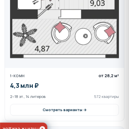
Парковка организована по периметру — порядка
2000 машиномест, плюс многоуровневые крытые
наземные паркинги.
Квартиры и планировки
В продаже квартиры от 1 до 4 комнат: купить
однокомнатную квартиру в Краснодаре можно для
первого жилья, а купить трёхкомнатную квартиру в
Краснодаре — для семьи с детьми.
1-комнатные
— площадь 24,86–51,53 м²;
от 28,2 м²
1-КОМН
2-комнатные
— площадь 37,86–77,72 м²;
4,3 млн ₽
3-комнатные
— площадь 64,43–99,24 м²;
4-комнатные
— площадь 73,08–129,37 м².
2–18 эт., 14 литеров
572 квартиры
Актуальные цены на квартиры каждого типа — в
Смотреть варианты →
шахматке на странице.
Потолки во всех квартирах — от 2,7 м. Кухни в
квартирах — до 19 м², в студиях предусмотрена