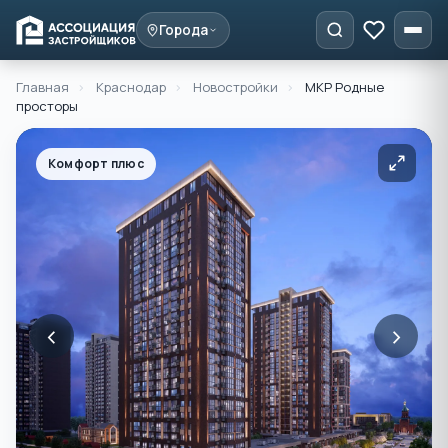
Города
Главная
›
Краснодар
›
Новостройки
›
МКР Родные
просторы
Комфорт плюс
‹
›