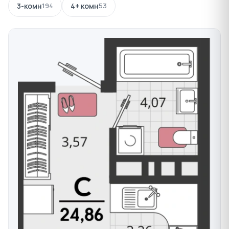
3-комн
194
4+ комн
53
Поликлиника
(строится) — взрослая и
детская, площадью более 5000 м², ввод — 2 кв.
2026 г.;
Храм
— Святых Первоверховных апостолов
Петра и Павла, действующий.
Архитектура и технологии строительства
Дома возводятся по монолитно-каркасной
технологии с облицовкой керамическим кирпичом —
такой фасад не требует обслуживания и держит
форму десятилетиями. Фундамент свайный: забивные
сваи на плитном ростверке толщиной 700 мм,
погружены на глубину 15 м до твёрдых пород грунта.
Конструктив стен по слоям:
Наружные и межквартирные стены
—
газосиликатный блок 200 мм, минеральная
вата 80 мм, облицовка керамическим кирпичом
— такой пирог удерживает тепло зимой и не