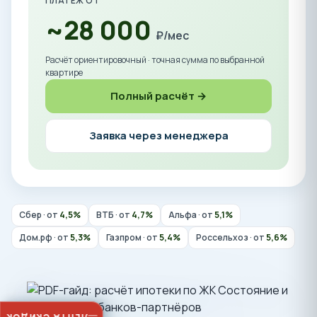
ПЛАТЁЖ ОТ
~28 000
₽/мес
Расчёт ориентировочный · точная сумма по выбранной
квартире
Полный расчёт →
Заявка через менеджера
Сбер · от
4,5%
ВТБ · от
4,7%
Альфа · от
5,1%
Дом.рф · от
5,3%
Газпром · от
5,4%
Россельхоз · от
5,6%