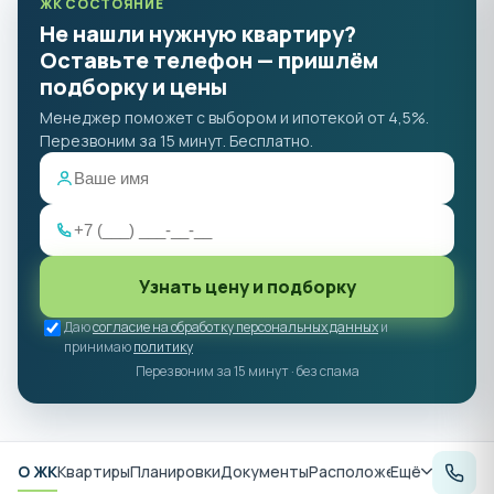
ЖК СОСТОЯНИЕ
Не нашли нужную квартиру?
Оставьте телефон — пришлём
подборку и цены
Менеджер поможет с выбором и ипотекой от 4,5%.
Перезвоним за 15 минут. Бесплатно.
Узнать цену и подборку
Даю
согласие на обработку персональных данных
и
принимаю
политику
Перезвоним за 15 минут · без спама
О ЖК
Квартиры
Планировки
Документы
Расположение
Ещё
Аналитик