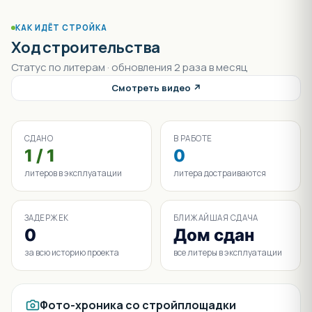
КАК ИДЁТ СТРОЙКА
Ход строительства
Статус по литерам · обновления 2 раза в месяц
Смотреть видео ↗
СДАНО
В РАБОТЕ
1 / 1
0
литеров в эксплуатации
литера достраиваются
ЗАДЕРЖЕК
БЛИЖАЙШАЯ СДАЧА
0
Дом сдан
за всю историю проекта
все литеры в эксплуатации
Фото-хроника со стройплощадки