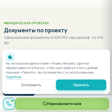
ЮРИДИЧЕСКАЯ ПРОВЕРКА
Документы по проекту
Официальные документы из ЕИСЖС наш.дом.рф · по 214-
ФЗ
Проектная декларация
47
Мы используем файлы cookie и Яндекс.Метрику (данные
Независимая экспертиза
Договор ДДУ
2
1
обрабатываются в России), чтобы сайт работал и был удобнее.
Нажимая «Принять», вы соглашаетесь с их использованием.
Разрешение на строительство
Подробнее
.
2
Отклонить
Принять
Разрешение на ввод
1
● Менеджер онлайн
Проектная декларация · действующая
Перезвоните мне
редакция от 28.03.2024