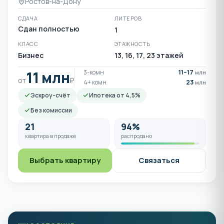
Ростов-на-Дону
СДАЧА
ЛИТЕРОВ
Сдан полностью
1
КЛАСС
ЭТАЖНОСТЬ
Бизнес
13, 16, 17, 23 этажей
11 млн
3-комн
11–17
млн
от
₽
4+ комн
23
млн
Эскроу-счёт
Ипотека от 4,5%
Без комиссии
21
94%
квартира в продаже
распродано
Выбрать квартиру
Связаться