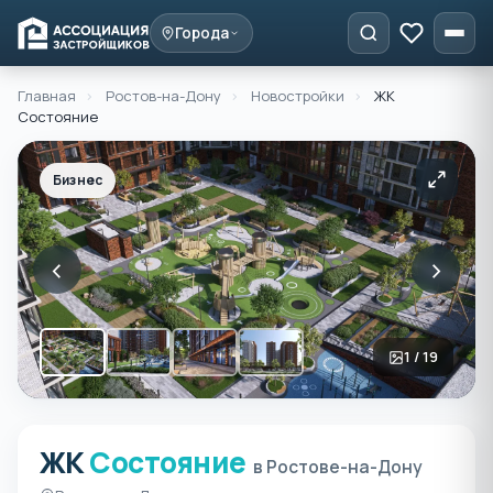
Города
Главная
›
Ростов-на-Дону
›
Новостройки
›
ЖК
Состояние
Бизнес
‹
›
1 / 19
ЖК
Состояние
ЖК Состояние в Ростове-
в Ростове-на-Дону