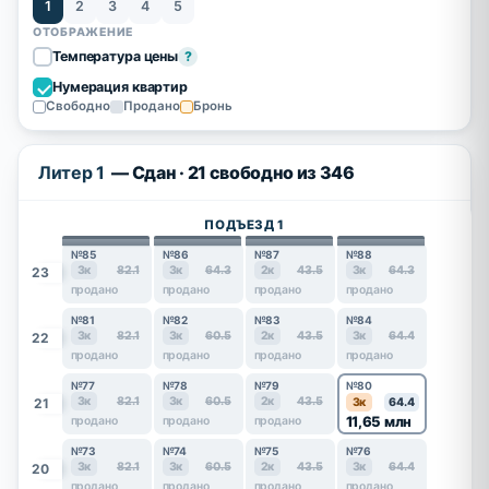
1
2
3
4
5
ОТОБРАЖЕНИЕ
Температура цены
?
Нумерация квартир
Свободно
Продано
Бронь
Литер 1
— Сдан · 21 свободно из 346
ПОДЪЕЗД 1
№85
№86
№87
№88
3к
82.1
3к
64.3
2к
43.5
3к
64.3
23
продано
продано
продано
продано
№81
№82
№83
№84
3к
82.1
3к
60.5
2к
43.5
3к
64.4
22
продано
продано
продано
продано
№77
№78
№79
№80
3к
82.1
3к
60.5
2к
43.5
21
3к
64.4
11,65 млн
продано
продано
продано
№73
№74
№75
№76
3к
82.1
3к
60.5
2к
43.5
3к
64.4
20
продано
продано
продано
продано