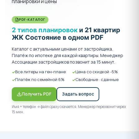
толщиной 200 мм, утеплитель из минеральной ваты
70 мм, воздушная прослойка 30/40 мм, облицовка из
PDF-КАТАЛОГ
керамического кирпича 120 мм.
Перегородки из газосиликатного блока 100/120 мм и
2 типов планировок
и 21 квартир
из керамического блока 90 мм.
ЖК Состояние в одном PDF
Фундамент свайный..
Каталог с актуальными ценами от застройщика.
Перекрытия - монолитная железобетонная плита
Платёж по ипотеке для каждой квартиры. Менеджер
толщиной 200 мм.
Ассоциации застройщиков позвонит за 15 минут.
Квартиры сдаются в чистовой отделке:
Все литеры на ген-плане
Цена со скидкой -5%
Платёж по семейной 6%
Свободные · сданные
Штукатурка и шпаклевка стен
Стяжка пола
Получить PDF
Задать вопрос
Витражное остекление с премиальными
стеклопакетами Rehau Grazio
Имя + телефон → файл сразу скачается. Менеджер перезвонит через
15 мин.
Электроразводка с розетками и
выключателями
Установлены приборы учета
Входная дверь