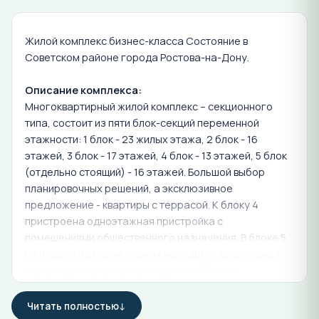
Жилой комплекс бизнес-класса Состояние в
Советском районе города Ростова-на-Дону.
Описание комплекса:
Многоквартирный жилой комплекс – секционного
типа, состоит из пяти блок-секций переменной
этажности: 1 блок - 23 жилых этажа, 2 блок - 16
этажей, 3 блок - 17 этажей, 4 блок - 13 этажей, 5 блок
(отдельно стоящий) - 16 этажей. Большой выбор
планировочных решений, а эксклюзивное
предложение - квартиры с террасой. К блоку 4
пристроена одноэтажная пристройка с
помещениями общественного назначения. В блоке 5
на первом и втором этажах находится дошкольная
образовательная организация на 35 мест.
На первых этажах запроектированы встроенно-
Читать полностью