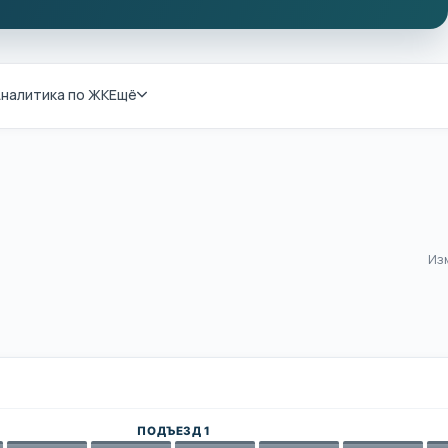
налитика по ЖК
Ещё
Из
ПОДЪЕЗД 1