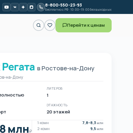
8-800-550-23-93
Бесплатно с РФ · 10:00–19:00 без выходных
Перейти к ценам
к
Регата
 Регата в Ростове-на-Дону
в Ростове-на-Дону
ов-на-Дону
ЛИТЕРОВ
полностью
1
ЭТАЖНОСТЬ
орт
20 этажей
1-комн
7,8–8,3
млн
,8 млн
2-комн
9,5
млн
₽