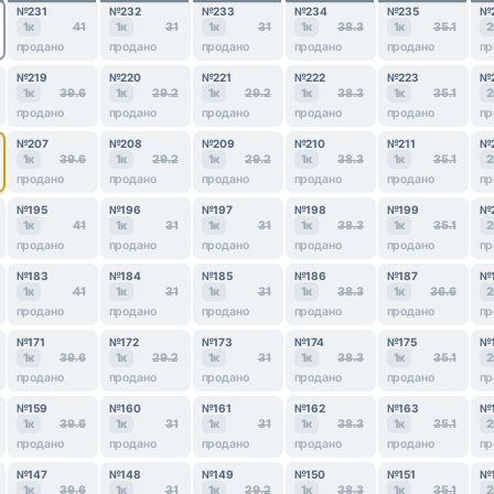
№231
№232
№233
№234
№235
№
1к
41
1к
31
1к
31
1к
38.3
1к
35.1
2
продано
продано
продано
продано
продано
пр
№219
№220
№221
№222
№223
№
1к
39.6
1к
29.2
1к
29.2
1к
38.3
1к
35.1
2
продано
продано
продано
продано
продано
пр
№207
№208
№209
№210
№211
№
1к
39.6
1к
29.2
1к
29.2
1к
38.3
1к
35.1
2
продано
продано
продано
продано
продано
пр
№195
№196
№197
№198
№199
№
1к
41
1к
31
1к
31
1к
38.3
1к
35.1
2
продано
продано
продано
продано
продано
пр
№183
№184
№185
№186
№187
№
1к
41
1к
31
1к
31
1к
38.3
1к
36.6
2
продано
продано
продано
продано
продано
пр
№171
№172
№173
№174
№175
№
1к
39.6
1к
29.2
1к
31
1к
38.3
1к
35.1
2
продано
продано
продано
продано
продано
пр
№159
№160
№161
№162
№163
№
1к
39.6
1к
31
1к
31
1к
38.3
1к
35.1
2
продано
продано
продано
продано
продано
пр
№147
№148
№149
№150
№151
№
1к
39.6
1к
31
1к
29.2
1к
38.3
1к
35.1
2