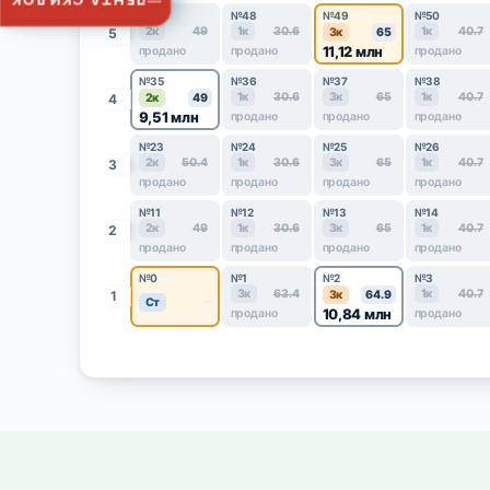
ЛЕНТА СКИДОК
№47
№48
№49
№50
2к
49
1к
30.6
1к
40.7
5
3к
65
11,12 млн
продано
продано
продано
№35
№36
№37
№38
1к
30.6
3к
65
1к
40.7
4
2к
49
9,51 млн
продано
продано
продано
№23
№24
№25
№26
2к
50.4
1к
30.6
3к
65
1к
40.7
3
продано
продано
продано
продано
№11
№12
№13
№14
2к
49
1к
30.6
3к
65
1к
40.7
2
продано
продано
продано
продано
№0
№1
№2
№3
3к
63.4
1к
40.7
1
3к
64.9
Ст
10,84 млн
продано
продано