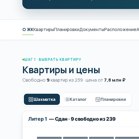
О ЖК
Квартиры
Планировки
Документы
Расположение
А
ШАГ 1 · ВЫБРАТЬ КВАРТИРУ
Квартиры и цены
Свободно
9
квартир из 239 · цена от
7,8 млн ₽
Шахматка
Каталог
Планировки
Литер 1
— Сдан · 9 свободно из 239