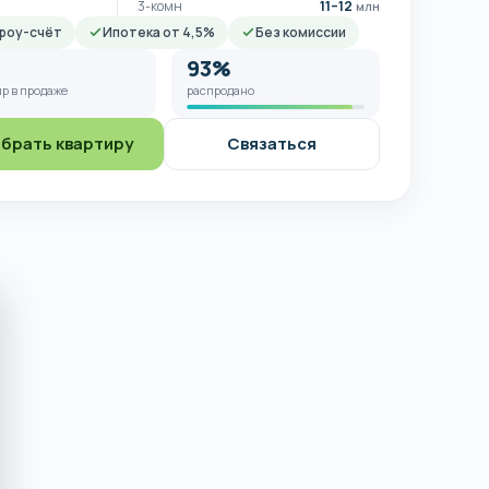
3-комн
11–12
млн
роу-счёт
Ипотека от 4,5%
Без комиссии
93%
р в продаже
распродано
брать квартиру
Связаться