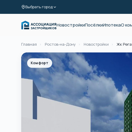
Выбрать город
Новостройки
Посёлки
Ипотека
О ко
Главная
›
Ростов-на-Дону
›
Новостройки
›
Жк Рега
Комфорт