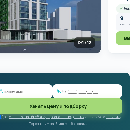
Эск
9
кварти
Вы
1 / 12
Узнать цену и подборку
Даю
согласие на обработку персональных данных
и принимаю
политику
Перезвоним за 15 минут · без спама