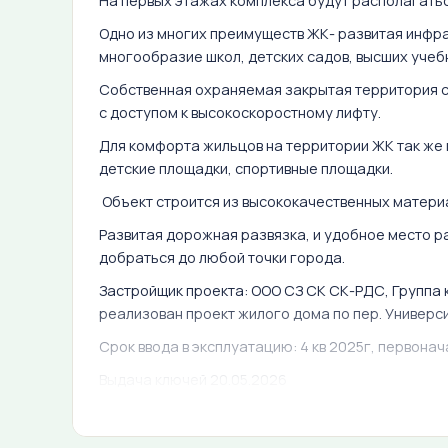
На первых этажах комплекса будут располагать
Одно из многих преимуществ ЖК- развитая инфра
многообразие школ, детских садов, высших уче
Собственная охраняемая закрытая территория с
с доступом к высокоскоростному лифту.
Для комфорта жильцов на территории ЖК так же 
детские площадки, спортивные площадки.
Объект строится из высококачественных матери
Развитая дорожная развязка, и удобное место 
добраться до любой точки города.
Застройщик проекта: ООО СЗ СК СК-РДС, Группа
реализован проект жилого дома по пер. Универси
Срок ввода в эксплуатацию: 4 кв 2025г, первонач
Выдача ключей 20.05.2026