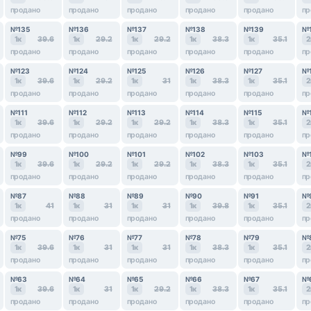
продано
продано
продано
продано
продано
пр
№135
№136
№137
№138
№139
№
1к
39.6
1к
29.2
1к
29.2
1к
38.3
1к
35.1
2
продано
продано
продано
продано
продано
пр
№123
№124
№125
№126
№127
№
1к
39.6
1к
29.2
1к
31
1к
38.3
1к
35.1
2
продано
продано
продано
продано
продано
пр
№111
№112
№113
№114
№115
№
1к
39.6
1к
29.2
1к
29.2
1к
38.3
1к
35.1
2
продано
продано
продано
продано
продано
пр
№99
№100
№101
№102
№103
№
1к
39.6
1к
29.2
1к
29.2
1к
38.3
1к
35.1
2
продано
продано
продано
продано
продано
пр
№87
№88
№89
№90
№91
№
1к
41
1к
31
1к
31
1к
39.8
1к
35.1
2
продано
продано
продано
продано
продано
пр
№75
№76
№77
№78
№79
№
1к
39.6
1к
31
1к
31
1к
38.3
1к
35.1
2
продано
продано
продано
продано
продано
пр
№63
№64
№65
№66
№67
№
1к
39.6
1к
31
1к
29.2
1к
38.3
1к
35.1
2
продано
продано
продано
продано
продано
пр