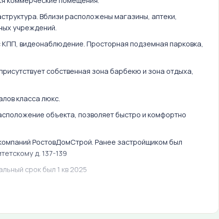
ся коммерческие помещения.
структура. Вблизи расположены магазины, аптеки,
бных учреждений.
 КПП, видеонаблюдение. Просторная подземная парковка,
присутствует собственная зона барбекю и зона отдыха,
алов класса люкс.
расположение объекта, позволяет быстро и комфортно
 компаний РостовДомСтрой. Ранее застройщиком был
тетскому д. 137-139
альный срок был 1 кв 2025