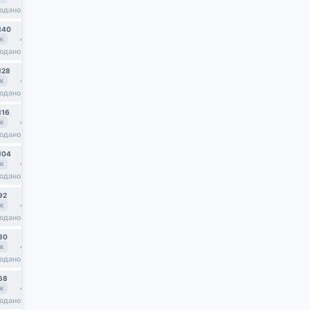
одано
продано
продано
140
№141
№142
к
41.7
2к
39.3
3к
70.5
одано
продано
продано
128
№129
№130
к
41.7
2к
39.3
3к
70.5
одано
продано
продано
116
№117
№118
к
41.7
2к
39.3
3к
70.5
одано
продано
продано
104
№105
№106
к
41.7
2к
39.3
3к
70.5
11,91 млн
одано
продано
92
№93
№94
к
41.7
2к
39.3
3к
70.5
одано
продано
продано
80
№81
№82
к
41.7
2к
39.3
3к
70.5
одано
продано
продано
68
№69
№70
к
41.7
2к
40.8
3к
70.5
одано
продано
продано