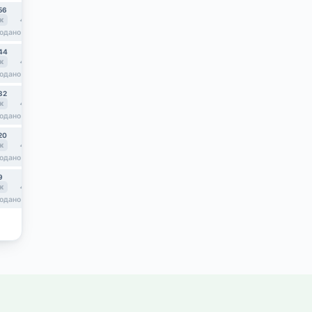
56
№57
№58
к
41.7
2к
39.3
3к
70.5
11,91 млн
одано
продано
44
№45
№46
к
41.7
2к
39.3
3к
70.5
одано
продано
продано
32
№33
№34
к
41.7
2к
40.8
3к
70.5
одано
продано
продано
20
№21
№22
к
41.7
2к
39.3
3к
70.5
одано
продано
продано
9
№10
к
41.7
3к
71.9
одано
продано