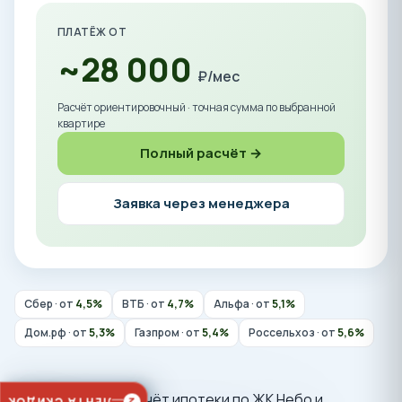
ПЛАТЁЖ ОТ
~28 000
₽/мес
Расчёт ориентировочный · точная сумма по выбранной
квартире
Полный расчёт →
Заявка через менеджера
Сбер · от
4,5%
ВТБ · от
4,7%
Альфа · от
5,1%
Дом.рф · от
5,3%
Газпром · от
5,4%
Россельхоз · от
5,6%