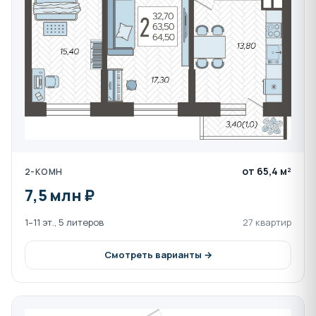
Возможно выполнение отделки квартиры в
формате White box:
Выполнена цементно-песчаная полусухая
стяжка пола
Выполнено оштукатуривание, шпаклевка,
грунтовка стен
Оборудованы натяжные потолки
Разводка горячего и холодного
от 65,4 м²
2-КОМН
водоснабжения по квартире
7,5 млн ₽
Устанавливаются розетки, выключатели и
светильники
1–11 эт., 5 литеров
27 квартир
Устанавливаются надежные металлические
Смотреть варианты →
двери с двумя замками
Возможен полный ремонт от застройщика:
Укладка ламината и ПВХ плинтусов