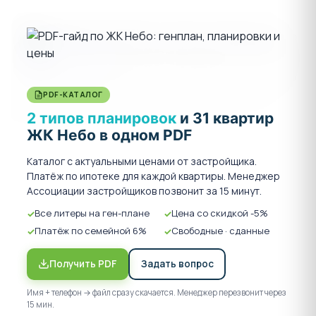
Литер 4 - Ввод в эксплуатацию I квартал 2025
года
Литер 5 - Ввод в эксплуатацию I квартал 2025
года
Литер 6 - Введен в эксплуатацию
PDF-КАТАЛОГ
Литер 7 - Введен в эксплуатацию
2 типов планировок
и 31 квартир
Литер 8 - Введен в эксплуатацию
ЖК Небо в одном PDF
Каталог с актуальными ценами от застройщика.
Строительство ведётся в соответствии с
Платёж по ипотеке для каждой квартиры. Менеджер
Федеральным законом №214 с использованием
Ассоциации застройщиков позвонит за 15 минут.
эскроу-счетов.
Все литеры на ген-плане
Цена со скидкой -5%
Более подробную информацию о жилом комплексе
Платёж по семейной 6%
Свободные · сданные
Небо узнавайте в отделе продаж Ассоциации
застройщиков по телефону 8-800-550-23-93.
Получить PDF
Задать вопрос
Имя + телефон → файл сразу скачается. Менеджер перезвонит через
Все цены, планировки и остатки квартир в жилом
15 мин.
комплексе Небо в отрытом доступе находятся ниже