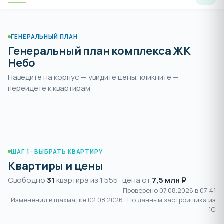
ГЕНЕРАЛЬНЫЙ ПЛАН
Генеральный план комплекса ЖК
Небо
Наведите на корпус — увидите цены, кликните —
Раздвиньте
, чтобы увеличить и
перейдёте к квартирам
пальцами или
+
выбрать корпус
нажмите
ШАГ 1 · ВЫБРАТЬ КВАРТИРУ
Квартиры и цены
Свободно
31
квартира из 1 555 · цена от
7,5 млн ₽
Проверено 07.08.2026 в 07:41
Изменения в шахматке
02.08.2026
· По данным застройщика из
1С