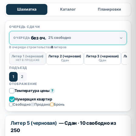
Шахматка
Каталог
Планировки
ОЧЕРЕДЬ СДАЧИ
без оч.
2% свободно
ОЧЕРЕДЬ
В очереди строительства
8
литеров
Литер 1 (черновая)
Литер 2 (черновая)
Литер 3 (черновая)
Литер 
НЕТ В ПРОДАЖЕ
Сдан
Сдан
ПОДЪЕЗД
1
2
ОТОБРАЖЕНИЕ
Температура цены
?
Нумерация квартир
Свободно
Продано
Бронь
Литер 5 (черновая)
— Сдан · 10 свободно из
250