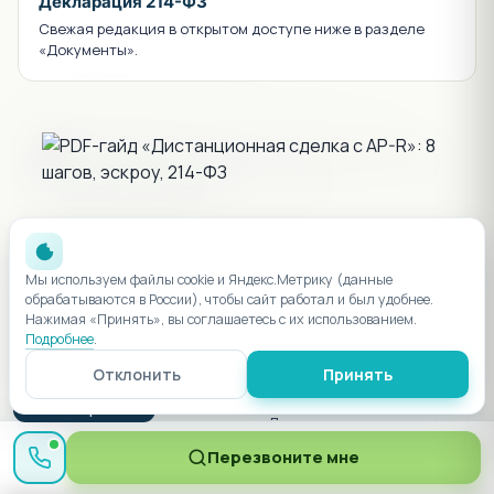
Декларация 214-ФЗ
Свежая редакция в открытом доступе ниже в разделе
«Документы».
PDF-ГАЙД
Купить квартиру
не приезжая
в
Мы используем файлы cookie и Яндекс.Метрику (данные
Краснодар
обрабатываются в России), чтобы сайт работал и был удобнее.
Нажимая «Принять», вы соглашаетесь с их использованием.
Подробнее
.
8-страничный гайд: от выбора онлайн до ключей.
Эскроу, ДДУ через Госуслуги, электронная
Отклонить
Принять
регистрация.
● Менеджер онлайн
6 шагов сделки
Документы списком
214-ФЗ простым языком
Приёмка по видео
Перезвоните мне