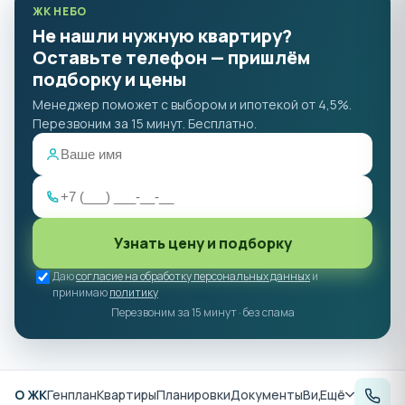
ЖК НЕБО
Не нашли нужную квартиру?
Оставьте телефон — пришлём
подборку и цены
Менеджер поможет с выбором и ипотекой от 4,5%.
Перезвоним за 15 минут. Бесплатно.
Узнать цену и подборку
Даю
согласие на обработку персональных данных
и
принимаю
политику
Перезвоним за 15 минут · без спама
О ЖК
Генплан
Квартиры
Планировки
Документы
Видеообзор
Ещё
Рас