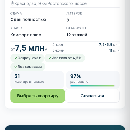
Краснодар, 9 км Ростовского шоссе
СДАЧА
ЛИТЕРОВ
Сдан полностью
8
КЛАСС
ЭТАЖНОСТЬ
Комфорт плюс
12 этажей
7,5 млн
2-комн
7,5–8,9
млн
от
₽
3-комн
11
млн
Эскроу-счёт
Ипотека от 4,5%
Без комиссии
31
97%
квартира в продаже
распродано
Выбрать квартиру
Связаться