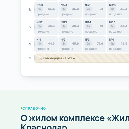
№23
№24
№25
№26
1к
45.4
1к
45.4
2к
71
1к
45.4
6
продано
продано
продано
продано
№12
№13
№14
№15
1к
45.4
1к
45.4
2к
71
1к
45.4
5
продано
продано
продано
продано
№1
№2
№3
№4
1к
44.6
1к
45.9
2к
71.6
1к
45.9
4
продано
продано
продано
продано
1
Коммерция · 1 этаж
СПРАВОЧНО
О жилом комплексе «Жил
Краснодар