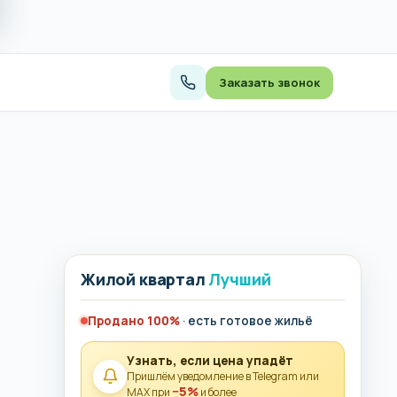
Заказать звонок
Жилой квартал
Лучший
Продано 100%
· есть готовое жильё
Узнать, если цена упадёт
Пришлём уведомление в Telegram или
−5%
MAX при
и более