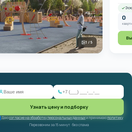
Эск
0
кварти
Вы
1 / 5
Узнать цену и подборку
Даю
согласие на обработку персональных данных
и принимаю
политику
Перезвоним за 15 минут · без спама