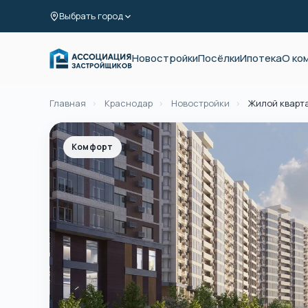
Выбрать город
Новостройки
Посёлки
Ипотека
О ко
Главная
›
Краснодар
›
Новостройки
›
Жилой кварт
Комфорт