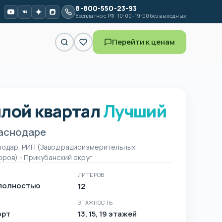
8-800-550-23-93
Бесплатно с РФ · 10:00–19:00 без выходных
Перейти к ценам
лой квартал
Лучший
 Жилой квартал Лучший в К
раснодаре
нодар, РИП (Завод радиоизмерительных
ров) - Прикубанский округ
ЛИТЕРОВ
полностью
12
ЭТАЖНОСТЬ
орт
13, 15, 19 этажей