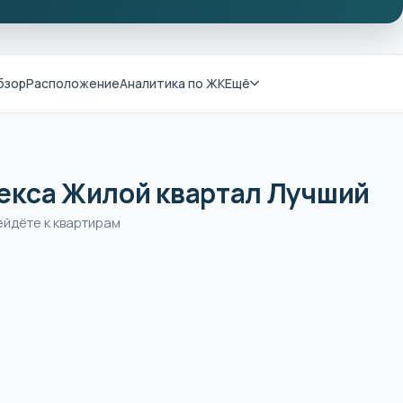
бзор
Расположение
Аналитика по ЖК
Ещё
екса Жилой квартал Лучший
ейдёте к квартирам
1