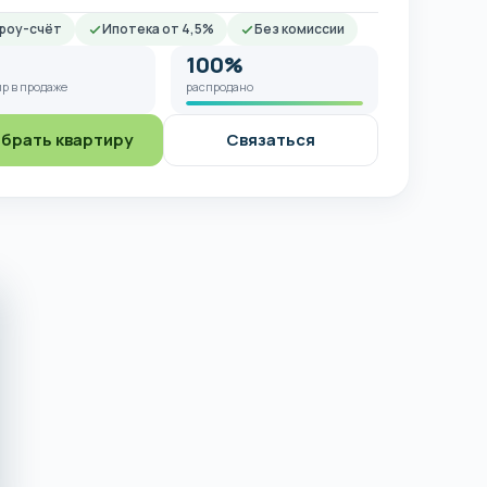
роу-счёт
Ипотека от 4,5%
Без комиссии
100%
р в продаже
распродано
брать квартиру
Связаться