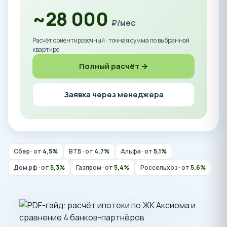
~28 000
₽/мес
Расчёт ориентировочный · точная сумма по выбранной
квартире
Полный расчёт →
Заявка через менеджера
Сбер · от
4,5%
ВТБ · от
4,7%
Альфа · от
5,1%
Дом.рф · от
5,3%
Газпром · от
5,4%
Россельхоз · от
5,6%