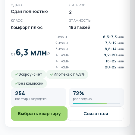
СДАЧА
ЛИТЕРОВ
Сдан полностью
2
КЛАСС
ЭТАЖНОСТЬ
Комфорт плюс
18 этажей
1-комн
6,3–7,3
млн
2-комн
7,5–12
млн
6,3 млн
3-комн
8,8–14
млн
от
₽
4+ комн
9,2–20
млн
4+ комн
16–22
млн
4+ комн
20–22
млн
Эскроу-счёт
Ипотека от 4,5%
Без комиссии
254
72%
квартиры в продаже
распродано
Выбрать квартиру
Связаться