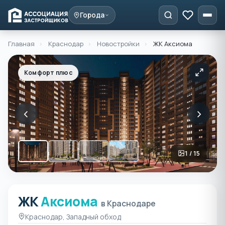
Города
Главная
›
Краснодар
›
Новостройки
›
ЖК Аксиома
Комфорт плюс
‹
›
1 / 15
ЖК
Аксиома
ЖК Аксиома в Краснодар
в Краснодаре
Краснодар, Западный обход