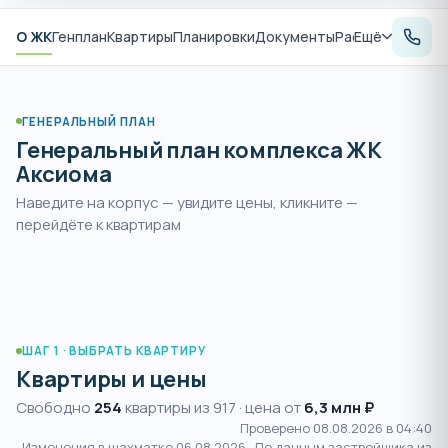
О ЖК
Генплан
Квартиры
Планировки
Документы
Расположение
Ещё
А
ГЕНЕРАЛЬНЫЙ ПЛАН
Генеральный план комплекса ЖК
Аксиома
Наведите на корпус — увидите цены, кликните —
Раздвиньте
, чтобы увеличить и
перейдёте к квартирам
пальцами или
+
выбрать корпус
нажмите
ШАГ 1 · ВЫБРАТЬ КВАРТИРУ
Квартиры и цены
Свободно
254
квартиры из 917 · цена от
6,3 млн ₽
Проверено 08.08.2026 в 04:40
Изменения в шахматке
06.08.2026
· По данным застройщика из