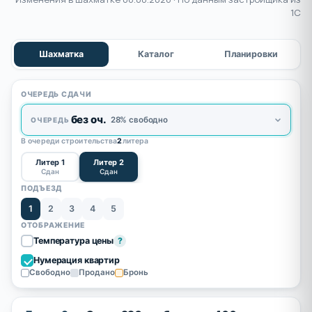
1С
Шахматка
Каталог
Планировки
ОЧЕРЕДЬ СДАЧИ
без оч.
28% свободно
ОЧЕРЕДЬ
В очереди строительства
2
литера
Литер 1
Литер 2
Сдан
Сдан
ПОДЪЕЗД
1
2
3
4
5
ОТОБРАЖЕНИЕ
Температура цены
?
Нумерация квартир
Свободно
Продано
Бронь