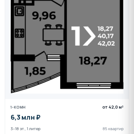
видео наблюдением.
В ЖК Аксиома представлены планировки от студий
площадью от 25 кв.м. до двухуровневых квартир
площадью до 203 кв.м.
Коммерческие помещения в жилом комплексе
располагаются на 1 и 2 этажах.
Дома строятся по монолитной перекрестно-
стеновой технологии на плитном фундаменте.
Проемы заполняются газосиликатным блоком 200
мм, межквартирные перегородки газосиликатный
блок - 200 мм, межквартирные перегородки - 80 мм.
от 42,0 м²
1-КОМН
6,3 млн ₽
Квартиры сдаются в предчистовой отделке:
3–18 эт., 1 литер
85 квартир
оштукатуренные стены