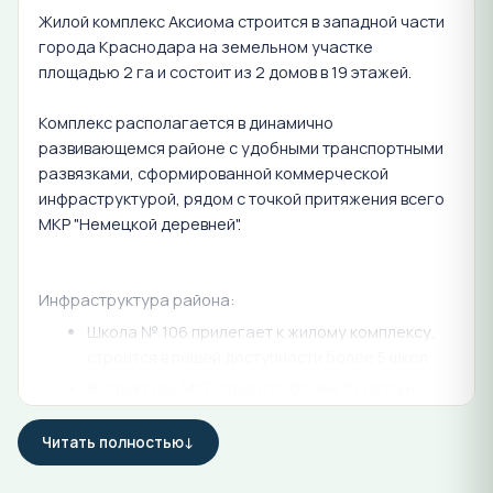
Жилой комплекс Аксиома строится в западной части
города Краснодара на земельном участке
площадью 2 га и состоит из 2 домов в 19 этажей.
Комплекс располагается в динамично
развивающемся районе с удобными транспортными
развязками, сформированной коммерческой
инфраструктурой, рядом с точкой притяжения всего
МКР "Немецкой деревней".
Инфраструктура района:
Школа № 106 прилегает к жилому комплексу,
строится в пешей доступности более 5 школ
В структуре МКР строится более 10 детских
садов со сроками ввода в эксплуатацию 2023-
2024 год
Читать полностью
Гипер Лента, Леруа Мерлен, ТРЦ WestMall в