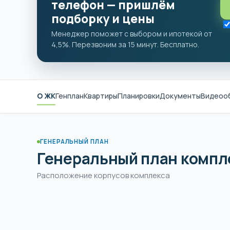
телефон — пришлём
подборку и цены
Менеджер поможет с выбором и ипотекой от
4,5%. Перезвоним за 15 минут. Бесплатно.
О ЖК
Генплан
Квартиры
Планировки
Документы
Видеоо
ГЕНЕРАЛЬНЫЙ ПЛАН
Генеральный план компле
Расположение корпусов комплекса