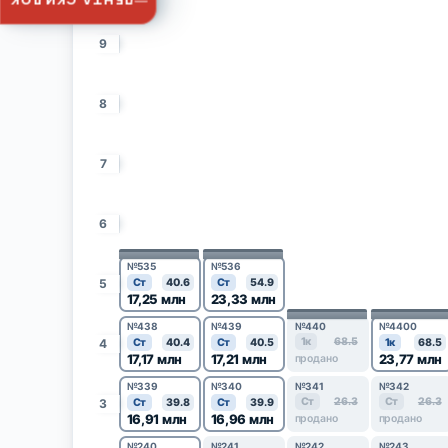
ЛЕНТА СКИДОК
9
8
7
6
№535
№536
5
Ст
40.6
Ст
54.9
17,25 млн
23,33 млн
№438
№439
№440
№4400
1к
68.5
4
Ст
40.4
Ст
40.5
1к
68.5
17,17 млн
17,21 млн
23,77 млн
продано
№339
№340
№341
№342
Ст
26.3
Ст
26.3
3
Ст
39.8
Ст
39.9
16,91 млн
16,96 млн
продано
продано
№240
№241
№242
№243