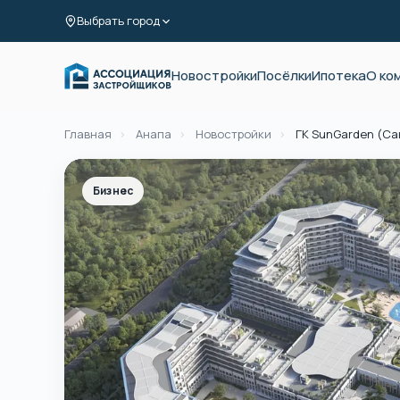
Выбрать город
Новостройки
Посёлки
Ипотека
О ко
Главная
›
Анапа
›
Новостройки
›
ГК SunGarden (Са
Бизнес