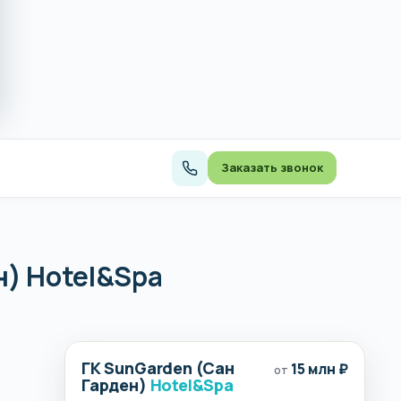
Заказать звонок
н) Hotel&Spa
ГК SunGarden (Сан
15 млн ₽
от
Гарден)
Hotel&Spa