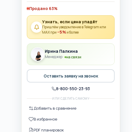
Продано 63%
Узнать, если цена упадёт
Пришлём уведомление в Telegram или
−5%
MAX при
и более
Ирина Палкина
Менеджер ·
на связи
Оставить заявку на звонок
8-800-550-23-93
ИЛИ СДЕЛАТЬ САМОМУ
Добавить в сравнение
В избранное
PDF планировок