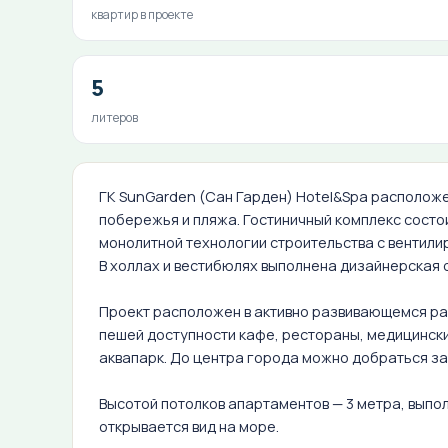
квартир в проекте
5
литеров
ГК SunGarden (Сан Гарден) Hotel&Spa расположе
побережья и пляжа. Гостиничный комплекс состои
монолитной технологии строительства с вентил
В холлах и вестибюлях выполнена дизайнерская 
Проект расположен в активно развивающемся рай
пешей доступности кафе, рестораны, медицински
аквапарк. До центра города можно добраться за
Высотой потолков апартаментов — 3 метра, выпо
открывается вид на море.