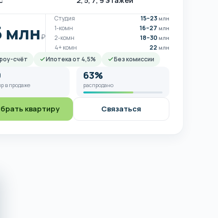
с
2, 5, 7, 9 этажей
Студия
15–23
млн
5 млн
1-комн
16–27
млн
₽
2-комн
18–30
млн
4+ комн
22
млн
роу-счёт
Ипотека от 4,5%
Без комиссии
9
63%
р в продаже
распродано
брать квартиру
Связаться