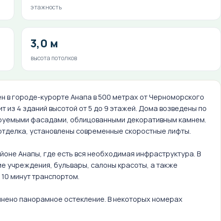
этажность
3,0 м
высота потолков
н в городе-курорте Анапа в 500 метрах от Черноморского
т из 4 зданий высотой от 5 до 9 этажей. Дома возведены по
ируемыми фасадами, облицованными декоративным камнем.
отделка, установлены современные скоростные лифты.
оне Анапы, где есть вся необходимая инфраструктура. В
е учреждения, бульвары, салоны красоты, а также
 10 минут транспортом.
лнено панорамное остекление. В некоторых номерах