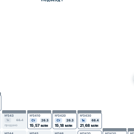
№343
№3410
№3420
№3430
1к
68.4
Ст
26.3
Ст
26.3
1к
68.4
15,57 млн
15,18 млн
21,68 млн
продано
№244
№245
№246
№2420
№2430
№