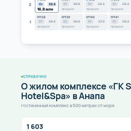
Ст
39.9
Ст
26.3
Ст
26.3
2
Ст
39.8
16,8 млн
продано
продано
продано
№138
№139
№140
№141
Ст
39.8
Ст
39.9
Ст
27.3
Ст
26.3
1
продано
продано
продано
продано
СПРАВОЧНО
О жилом комплексе «ГК S
Hotel&Spa» в Анапа
гостиничный комплекс в 500 метрах от моря
1 603