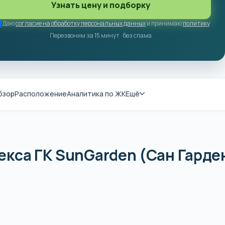
Узнать цену и подборку
Даю
согласие на обработку персональных данных
и принимаю
политику
Перезвоним за 15 минут · без спама
бзор
Расположение
Аналитика по ЖК
Ещё
кса ГК SunGarden (Сан Гарде