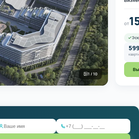
Бизне
1
от
Эск
59
кварти
Вы
1 / 10