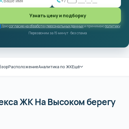
Узнать цену и подборку
Даю
согласие на обработку персональных данных
и принимаю
политику
Перезвоним за 15 минут · без спама
бзор
Расположение
Аналитика по ЖК
Ещё
екса ЖК На Высоком берегу