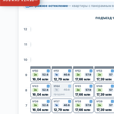
ЛЕНТА СКИДОК
Витражное остекление
— квартиры с панорамным 
ПОДЪЕЗД 
12
11
10
№50
№51
№52
№53
9
2к
52.6
1к
40.6
2к
57.9
2к
57
16,04 млн
12,79 млн
17,66 млн
17,39 млн
№43
№44
№45
№46
1к
40.6
8
2к
52.6
2к
57.9
2к
57
16,04 млн
17,66 млн
17,39 млн
продано
№36
№37
№38
№39
7
2к
52.6
1к
40.6
2к
57.9
2к
57
16,04 млн
12,79 млн
17,66 млн
17,39 млн