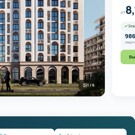
8
от
Эск
98
кварти
Вы
1 / 6