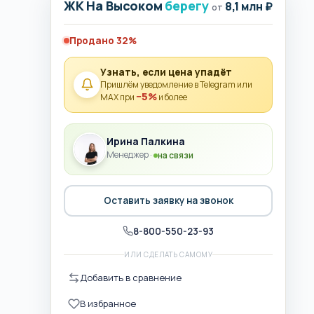
ЖК На Высоком
берегу
8,1 млн ₽
от
Продано 32%
Узнать, если цена упадёт
Пришлём уведомление в Telegram или
−5%
MAX при
и более
Ирина Палкина
Менеджер ·
на связи
Оставить заявку на звонок
8-800-550-23-93
ИЛИ СДЕЛАТЬ САМОМУ
Добавить в сравнение
В избранное