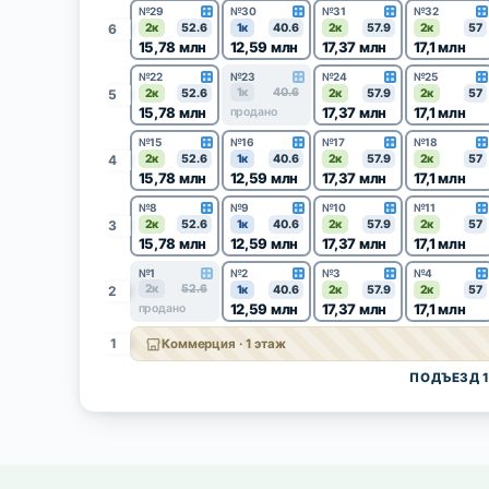
№29
№30
№31
№32
6
2к
52.6
1к
40.6
2к
57.9
2к
57
15,78 млн
12,59 млн
17,37 млн
17,1 млн
№22
№23
№24
№25
1к
40.6
5
2к
52.6
2к
57.9
2к
57
15,78 млн
17,37 млн
17,1 млн
продано
№15
№16
№17
№18
4
2к
52.6
1к
40.6
2к
57.9
2к
57
15,78 млн
12,59 млн
17,37 млн
17,1 млн
№8
№9
№10
№11
3
2к
52.6
1к
40.6
2к
57.9
2к
57
15,78 млн
12,59 млн
17,37 млн
17,1 млн
№1
№2
№3
№4
2к
52.6
2
1к
40.6
2к
57.9
2к
57
12,59 млн
17,37 млн
17,1 млн
продано
1
Коммерция · 1 этаж
ПОДЪЕЗД 