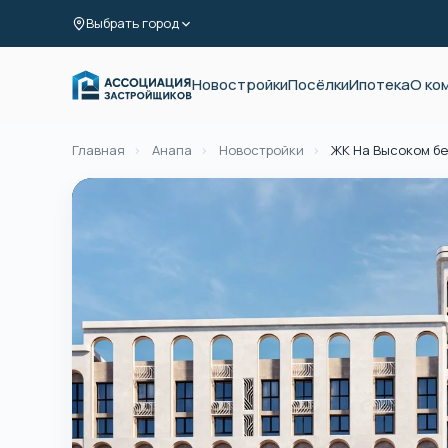
Выбрать город
Новостройки
Посёлки
Ипотека
О ко
Главная
›
Анапа
›
Новостройки
›
ЖК На Высоком бе