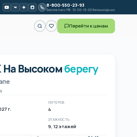
8-800-550-23-93
Бесплатно с РФ · 10:00–19:00 без выходных
Перейти к ценам
 На Высоком
берегу
 На Высоком берегу в Анапе
апе
а
ЛИТЕРОВ
2027 г.
4
ЭТАЖНОСТЬ
9, 12 этажей