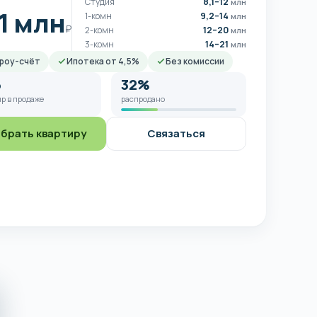
Студия
8,1–12
млн
,1 млн
1-комн
9,2–14
млн
₽
2-комн
12–20
млн
3-комн
14–21
млн
роу-счёт
Ипотека от 4,5%
Без комиссии
6
32%
р в продаже
распродано
брать квартиру
Связаться