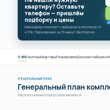
квартиру? Оставьте
телефон — пришлём
подборку и цены
Менеджер поможет с выбором и ипотекой от
4,5%. Перезвоним за 15 минут. Бесплатно.
О ЖК
Генплан
Квартиры
Планировки
Документы
Видеоо
ГЕНЕРАЛЬНЫЙ ПЛАН
Генеральный план компл
Расположение корпусов комплекса