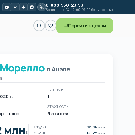
8-800-550-23-93
Бесплатно с РФ · 10:00–19:00 без выходных
Перейти к ценам
Морелло
 Морелло в Анапе
в Анапе
а
ЛИТЕРОВ
2026 г.
1
ЭТАЖНОСТЬ
рт плюс
9 этажей
2 млн
Студия
12–16
млн
₽
2-комн
15–22
млн