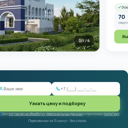
Эск
70
кварти
Вы
1 / 6
Узнать цену и подборку
Даю
согласие на обработку персональных данных
и принимаю
политику
Перезвоним за 15 минут · без спама