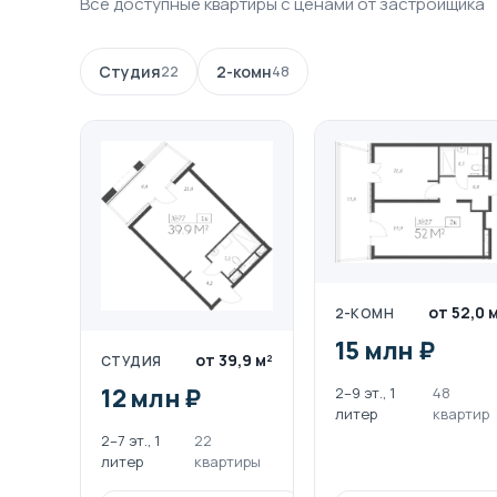
Все доступные квартиры с ценами от застройщика
Студия
22
2-комн
48
от 52,0 
2-КОМН
15 млн ₽
от 39,9 м²
СТУДИЯ
12 млн ₽
2–9 эт., 1
48
литер
квартир
2–7 эт., 1
22
литер
квартиры