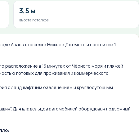
3,5 м
высота потолков
оде Анапа в посёлке Нижнее Джемете и состоит из 1
о расположение в 15 минутах от Чёрного моря и пляжей
олностью готовых для проживания и коммерческого
рия с ландшафтным озеленением и круглосуточным
машин". Для владельцев автомобилей оборудован подземный
лло: