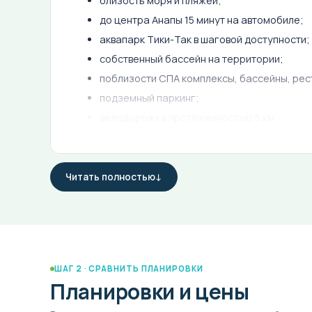
близость моря и пляжей;
до центра Анапы 15 минут на автомобиле;
аквапарк Тики-Так в шаговой доступности;
собственный бассейн на территории;
поблизости СПА комплексы, бассейны, ре
подземный паркинг;
велодорожка протяженностью 5 км.
Строительство ведётся в соответствии с Федера
Читать полностью
Узнать планировки и цены квартир в ГК Морелло в
цене напрямую от застройщика можно на сайте и
вопросам обращайтесь по телефону отдела прода
ШАГ 2 · СРАВНИТЬ ПЛАНИРОВКИ
Планировки и цены