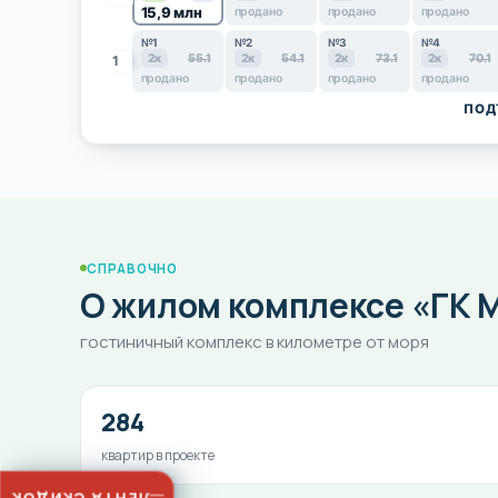
15,9 млн
продано
продано
продано
№1
№2
№3
№4
2к
55.1
2к
54.1
2к
73.1
2к
70.1
1
продано
продано
продано
продано
ПОД
СПРАВОЧНО
О жилом комплексе «ГК 
гостиничный комплекс в километре от моря
284
квартир в проекте