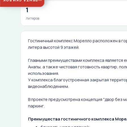
ЛЕНТА СКИДОК
1
литеров
Гостиничный комплекс Морелло расположен в гор
литера высотой 9 этажей.
Главными преимуществами комплекса является ег
Анапы, а также чистовая готовность квартир, п
использования.
У комплекса благоустроенная закрытая террито
видеонаблюдением.
В проекте предусмотрена концепция "двор без 
паркинг.
Преимущества гостиничного комплекса Море