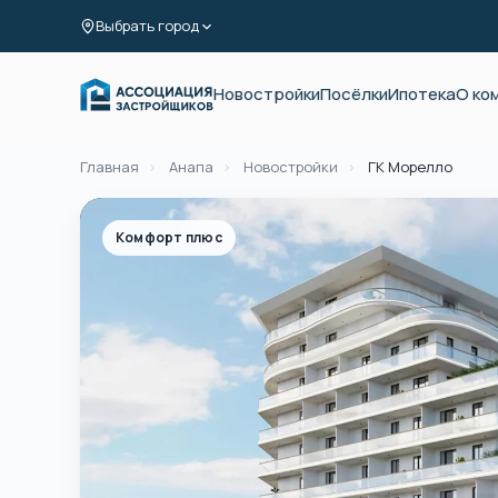
Выбрать город
Новостройки
Посёлки
Ипотека
О ко
Главная
›
Анапа
›
Новостройки
›
ГК Морелло
Комфорт плюс