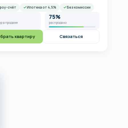
роу-счёт
Ипотека от 4,5%
Без комиссии
75%
р в продаже
распродано
брать квартиру
Связаться