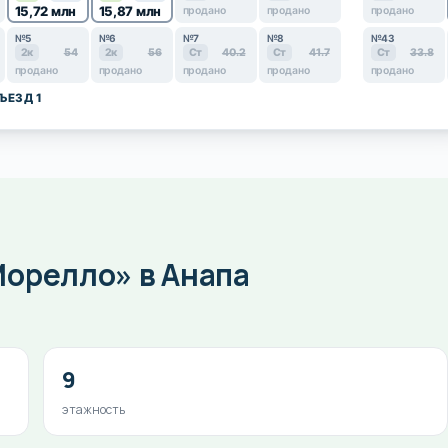
15,72 млн
15,87 млн
продано
продано
продано
№5
№6
№7
№8
№43
2к
54
2к
56
Ст
40.2
Ст
41.7
Ст
33.8
продано
продано
продано
продано
продано
ЪЕЗД 1
Морелло» в Анапа
9
этажность