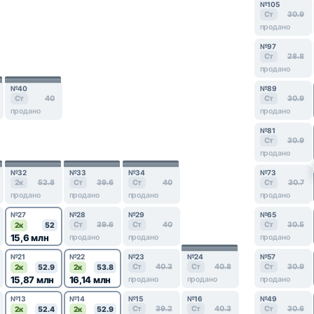
№105
Ст
30.9
продано
№97
Ст
28.8
продано
№40
№89
Ст
40
Ст
30.9
продано
продано
№81
Ст
30.9
продано
№32
№33
№34
№73
2к
52.8
Ст
39.6
Ст
40
Ст
30.7
продано
продано
продано
продано
№27
№28
№29
№65
Ст
39.6
Ст
40
Ст
30.5
2к
52
15,6 млн
продано
продано
продано
№21
№22
№23
№24
№57
Ст
40.3
Ст
40.8
Ст
30.9
2к
52.9
2к
53.8
15,87 млн
16,14 млн
продано
продано
продано
№13
№14
№15
№16
№49
Ст
39.2
Ст
40.3
Ст
30.6
2к
52.4
2к
52.9