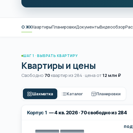
О ЖК
Квартиры
Планировки
Документы
Видеообзор
Рас
ШАГ 1 · ВЫБРАТЬ КВАРТИРУ
Квартиры и цены
Свободно
70
квартир из 284 · цена от
12 млн ₽
Шахматка
Каталог
Планировки
Корпус 1
— 4 кв. 2026 · 70 свободно из 284
ПОД