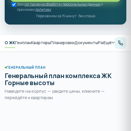
Даю
согласие на обработку персональных данных
и
принимаю
политику
Перезвоним за 15 минут · без спама
О ЖК
Генплан
Квартиры
Планировки
Документы
Расположение
Ещё
А
ГЕНЕРАЛЬНЫЙ ПЛАН
Генеральный план комплекса ЖК
Горные высоты
Наведите на корпус — увидите цены, кликните —
Раздвиньте
, чтобы увеличить и
перейдёте к квартирам
пальцами или
+
выбрать корпус
нажмите