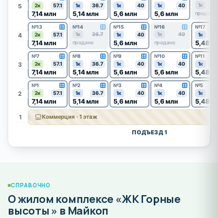
1к
5
2к
57.1
1к
36.7
1к
40
1к
40
7,14 млн
5,14 млн
5,6 млн
5,6 млн
продано
№13
№14
№15
№16
№17
1к
36.7
1к
40
4
2к
57.1
1к
40
1к
7,14 млн
5,6 млн
5,48 м
продано
продано
№7
№8
№9
№10
№11
3
2к
57.1
1к
36.7
1к
40
1к
40
1к
7,14 млн
5,14 млн
5,6 млн
5,6 млн
5,48 м
№1
№2
№3
№4
№5
2
2к
57.1
1к
36.7
1к
40
1к
40
1к
7,14 млн
5,14 млн
5,6 млн
5,6 млн
5,48 м
1
Коммерция · 1 этаж
ПОДЪЕЗД 1
СПРАВОЧНО
О жилом комплексе «ЖК Горные
высоты » в Майкоп