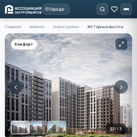
Города
Главная
›
Майкоп
›
Новостройки
›
ЖК Горные высоты
Комфорт
‹
›
1 / 3