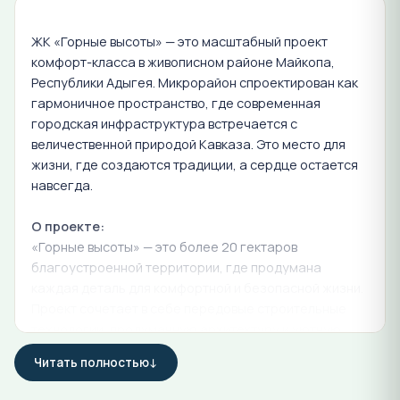
ЖК «Горные высоты» — это масштабный проект
комфорт-класса в живописном районе Майкопа,
Республики Адыгея. Микрорайон спроектирован как
гармоничное пространство, где современная
городская инфраструктура встречается с
величественной природой Кавказа. Это место для
жизни, где создаются традиции, а сердце остается
навсегда.
О проекте:
«Горные высоты» — это более 20 гектаров
благоустроенной территории, где продумана
каждая деталь для комфортной и безопасной жизни.
Проект сочетает в себе передовые строительные
технологии, продуманную архитектуру и уютную
атмосферу уединенного жилья в окружении
Читать полностью
природы.