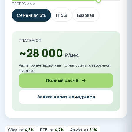
ПРОГРАММА
Семейная 6%
IT 5%
Базовая
ПЛАТЁЖ ОТ
~28 000
₽/мес
Расчёт ориентировочный · точная сумма по выбранной
квартире
Полный расчёт →
Заявка через менеджера
Сбер · от
4,5%
ВТБ · от
4,7%
Альфа · от
5,1%