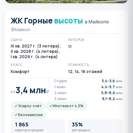
ЖК Горные
высоты
ЖК Горные высоты в Майк
в Майкопе
Майкоп
СДАЧА
ЛИТЕРОВ
III кв. 2027 г. (3 литера),
11
II кв. 2028 г. (4 литера),
I кв. 2029 г. (4 литера)
КЛАСС
ЭТАЖНОСТЬ
Комфорт
12, 14, 16 этажей
Студия
3,4–3,6
млн
3,4 млн
1-комн
4,4–5,7
млн
от
₽
2-комн
5,8–8,0
млн
3-комн
8,1–8,2
млн
Эскроу-счёт
Ипотека от 4,5%
Без комиссии
1 865
35%
квартир в продаже
распродано