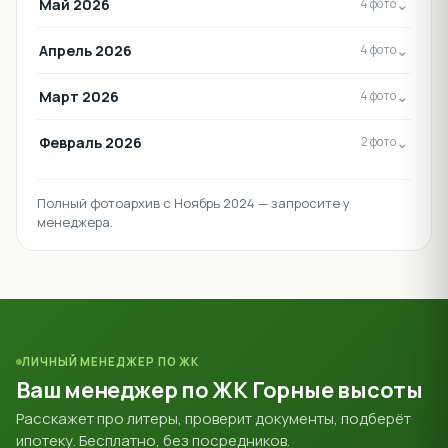
Май 2026
⌄
4 фото
Апрель 2026
⌄
4 фото
Март 2026
⌄
4 фото
Февраль 2026
⌄
2 фото
Полный фотоархив с Ноябрь 2024 — запросите у
менеджера.
ЛИЧНЫЙ МЕНЕДЖЕР ПО ЖК
Ваш менеджер по ЖК Горные высоты
Расскажет про литеры, проверит документы, подберёт
ипотеку. Бесплатно, без посредников.