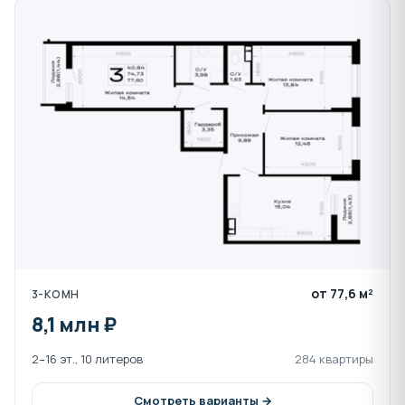
Паркинг:
Для жителей предусмотрена современная
парковочная инфраструктура:
4545 машиномест в наземных и подземных
паркингах.
Защита автомобилей от непогоды.
Удобная навигация, система
видеонаблюдения и современное
вентиляционное оборудование.
Дополнительные услуги и сервисы:
от 77,6 м²
3-КОМН
Просторные кладовые помещения для
8,1 млн ₽
хранения сезонных вещей и инвентаря.
Уютные холлы в подъездах с зонами для
2–16 эт., 10 литеров
284 квартиры
питомцев.
Смотреть варианты →