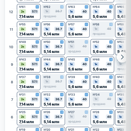
№61
№62
№63
№64
№65
1к
36.7
12
2к
57.1
1к
40
1к
40
1к
7,14 млн
5,6 млн
5,6 млн
5,48 м
продано
№55
№56
№57
№58
№59
1к
40
11
2к
57.1
1к
36.7
1к
40
1к
7,14 млн
5,14 млн
5,6 млн
5,48 м
продано
№49
№50
№51
№52
№53
1к
40
10
2к
57.1
1к
36.7
1к
40
1к
7,14 млн
5,14 млн
5,6 млн
5,48 м
продано
№43
№44
№45
№46
№47
1к
9
2к
57.1
1к
36.7
1к
40
1к
40
7,14 млн
5,14 млн
5,6 млн
5,6 млн
продано
№37
№38
№39
№40
№41
1к
36.7
8
2к
57.1
1к
40
1к
40
1к
7,14 млн
5,6 млн
5,6 млн
5,48 м
продано
№31
№32
№33
№34
№35
1к
40
7
2к
57.1
1к
36.7
1к
40
1к
7,14 млн
5,14 млн
5,6 млн
5,48 м
продано
№25
№26
№27
№28
№29
1к
40
6
2к
57.1
1к
36.7
1к
40
1к
7,14 млн
5,14 млн
5,6 млн
5,48 м
продано
№19
№20
№21
№22
№23