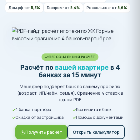
Дом.рф · от
5,3%
Газпром · от
5,4%
Россельхоз · от
5,6%
ПЕРСОНАЛЬНЫЙ РАСЧЁТ
Расчёт по
вашей квартире
в 4
банках за 15 минут
Менеджер подберёт банк по вашему профилю
(возраст, ИП/наём, семья). Сравнение 4 ставок в
одном PDF.
4 банка-партнёра
Без визита в банк
Скидка от застройщика
Помощь с документами
Получить расчёт
Открыть калькулятор