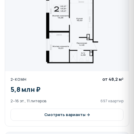
городской парк культуры и отдыха, Бульвар Победы,
сквер имени Чкалова и Математический парк. Район
идеален для любителей пеших прогулок и активного
отдыха на природе.
Квартиры:
В ЖК «Горные высоты» предлагаются квартиры с
современными, функциональными планировками.
Отличительные черты:
Просторные и светлые помещения с высокими
потолками.
от 48,2 м²
2-КОМН
Большие панорамные и витражные окна,
5,8 млн ₽
наполняющие квартиры светом.
Качественные отделочные материалы.
2–16 эт., 11 литеров
697 квартир
Продуманные зоны: вместительные
гардеробные, уютные кухни-гостиные,
Смотреть варианты →
изолированные спальни.