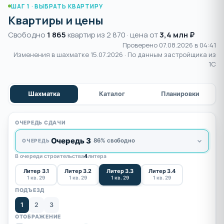
ШАГ 1 · ВЫБРАТЬ КВАРТИРУ
Квартиры и цены
Свободно
1 865
квартир из 2 870 · цена от
3,4 млн ₽
Проверено 07.08.2026 в 04:41
Изменения в шахматке
15.07.2026
· По данным застройщика из
1С
Шахматка
Каталог
Планировки
ОЧЕРЕДЬ СДАЧИ
Очередь 3
86% свободно
ОЧЕРЕДЬ
В очереди строительства
4
литера
Литер 3.1
Литер 3.2
Литер 3.3
Литер 3.4
1 кв. 29
1 кв. 29
1 кв. 29
1 кв. 29
ПОДЪЕЗД
1
2
3
ОТОБРАЖЕНИЕ