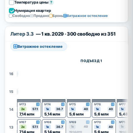
Температура цены
?
Нумерация квартир
Свободно
Продано
Бронь
Витражное остекление
Литер 3.3
— 1 кв. 2029 · 300 свободно из 351
Витражное остекление
ПОДЪЕЗД 1
16
15
№73
№74
№75
№76
№77
14
2к
57.1
1к
36.7
1к
40
1к
40
1к
7,14 млн
5,14 млн
5,6 млн
5,6 млн
5,48 м
№67
№68
№69
№70
№71
1к
40
1к
13
2к
57.1
1к
36.7
1к
40
7,14 млн
5,14 млн
5,6 млн
продано
продано