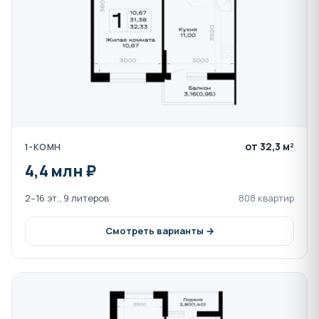
Инфраструктура в шаговой доступности:
Образование: Лицей №34 (1.6 км),
Муниципальная школа №18 (2.6 км),
Майкопский государственный
технологический университет (2 км).
Медицина: Медцентры «Мой доктор»,
«Гиппократ», «Арника», ЛДЦ «Клиника доктора
Жарова» и другие в радиусе 5-7 км.
от 32,3 м²
1-КОМН
Культура и история: Близкое расположение к
4,4 млн ₽
Национальному музею Республики Адыгея,
Государственному музею искусства народов
2–16 эт., 9 литеров
808 квартир
Востока, Соборной мечети и «Золотой
кладовой» Аси Еутых.
Смотреть варианты →
Окружение:
Микрорайон находится в окружении живописных
природных ландшафтов с чистым горным воздухом. В
непосредственной близости расположены