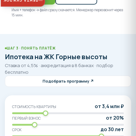
ЛЕНТА СКИДОК
застройщиков. По всем вопросам обращайтесь по
Имя + телефон → файл сразу скачается. Менеджер перезвонит через
телефону отдела продаж 8-800-550-23-93 или в
15 мин.
онлайн чате на сайте.
ШАГ 3 · ПОНЯТЬ ПЛАТЁЖ
Ипотека на ЖК Горные высоты
Ставка от 4,5% · аккредитация в 8 банках · подбор
бесплатно
Подобрать программу ↗
от 3,4 млн ₽
СТОИМОСТЬ КВАРТИРЫ
от 20%
ПЕРВЫЙ ВЗНОС
до 30 лет
СРОК