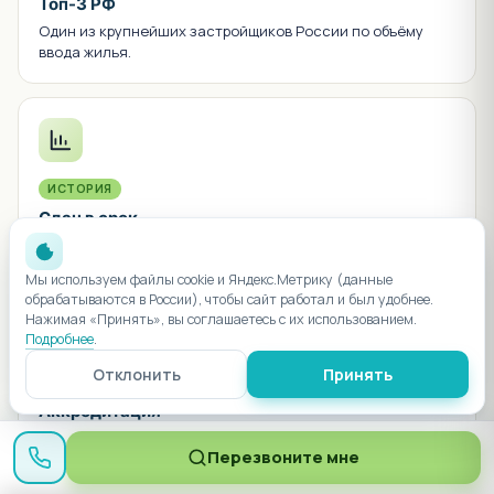
Топ-3 РФ
Один из крупнейших застройщиков России по объёму
ввода жилья.
ИСТОРИЯ
Сдан в срок
0 литеров сдано в срок или раньше графика, 0 переносов.
Мы используем файлы cookie и Яндекс.Метрику (данные
обрабатываются в России), чтобы сайт работал и был удобнее.
Нажимая «Принять», вы соглашаетесь с их использованием.
Подробнее
.
Отклонить
Принять
8 БАНКОВ
Аккредитация
Сбер, ВТБ, Альфа, Газпром, Россельхоз и ещё 3 — все
Перезвоните мне
ипотечные программы доступны.