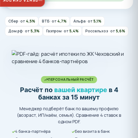
ЛЕНТА СКИДОК
Сбер · от
4,5%
ВТБ · от
4,7%
Альфа · от
5,1%
Дом.рф · от
5,3%
Газпром · от
5,4%
Россельхоз · от
5,6%
ПЕРСОНАЛЬНЫЙ РАСЧЁТ
Расчёт по
вашей квартире
в 4
банках за 15 минут
Менеджер подберёт банк по вашему профилю
(возраст, ИП/наём, семья). Сравнение 4 ставок в
одном PDF.
4 банка-партнёра
Без визита в банк