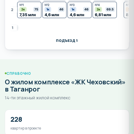
№1
№2
№3
№4
№53
2
2к
75
1к
46
1к
46
2к
69.5
3к
7,35 млн
4,6 млн
4,6 млн
6,81 млн
8,6
1
ПОДЪЕЗД 1
СПРАВОЧНО
О жилом комплексе «ЖК Чеховский»
в Таганрог
14-ти этажный жилой комплекс
228
квартир в проекте