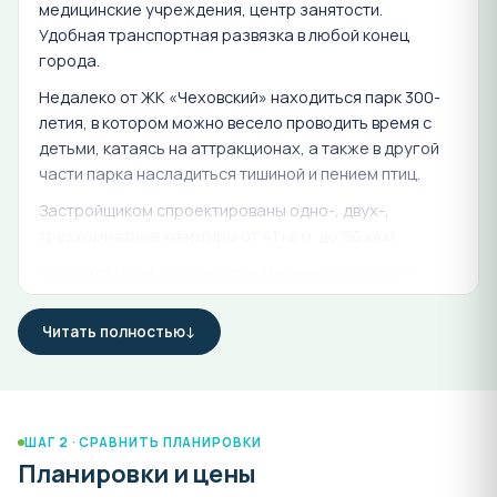
медицинские учреждения, центр занятости.
Удобная транспортная развязка в любой конец
города.
Недалеко от ЖК «Чеховский» находиться парк 300-
летия, в котором можно весело проводить время с
детьми, катаясь на аттракционах, а также в другой
части парка насладиться тишиной и пением птиц.
Застройщиком спроектированы одно-, двух-,
трехкомнатные квартиры от 41 кв.м. до 90 кв.м.
Элементы благоустройства: наличие дворового
пространства, в том числе детских игровых и
спортивных площадок (расположены
Читать полностью
непосредственно на территории объекта
строительства: игровой комплекс, спортивный
комплекс, малые архитектурные формы: урны,
скамьи)
ШАГ 2 · СРАВНИТЬ ПЛАНИРОВКИ
Степень готовности квартир на момент сдачи ЖК
Планировки и цены
"Чеховский"