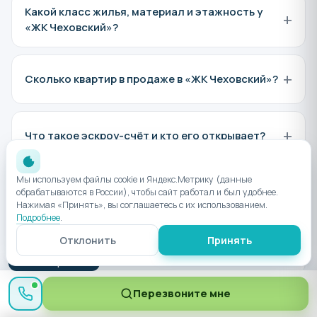
Какой класс жилья, материал и этажность у
+
«ЖК Чеховский»?
+
Сколько квартир в продаже в «ЖК Чеховский»?
+
Что такое эскроу-счёт и кто его открывает?
Мы используем файлы cookie и Яндекс.Метрику (данные
+
Какой минимальный первый взнос на ипотеку?
обрабатываются в России), чтобы сайт работал и был удобнее.
Нажимая «Принять», вы соглашаетесь с их использованием.
Подробнее
.
Отклонить
Принять
+
Можно ли купить квартиру дистанционно?
● Менеджер онлайн
Перезвоните мне
Что включает отделка "Предчистовая" и "Под
+
ключ"?