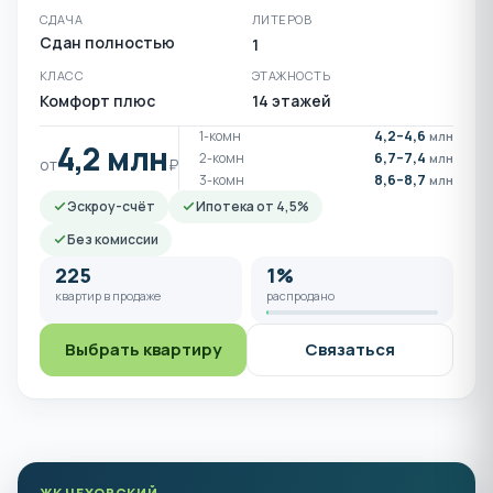
СДАЧА
ЛИТЕРОВ
Сдан полностью
1
КЛАСС
ЭТАЖНОСТЬ
Комфорт плюс
14 этажей
1-комн
4,2–4,6
млн
4,2 млн
2-комн
6,7–7,4
млн
от
₽
3-комн
8,6–8,7
млн
Эскроу-счёт
Ипотека от 4,5%
Без комиссии
225
1%
квартир в продаже
распродано
Выбрать квартиру
Связаться