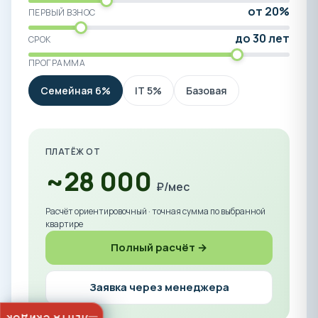
от 20%
ПЕРВЫЙ ВЗНОС
до 30 лет
СРОК
ПРОГРАММА
Семейная 6%
IT 5%
Базовая
ПЛАТЁЖ ОТ
~28 000
₽/мес
Расчёт ориентировочный · точная сумма по выбранной
квартире
Полный расчёт →
Заявка через менеджера