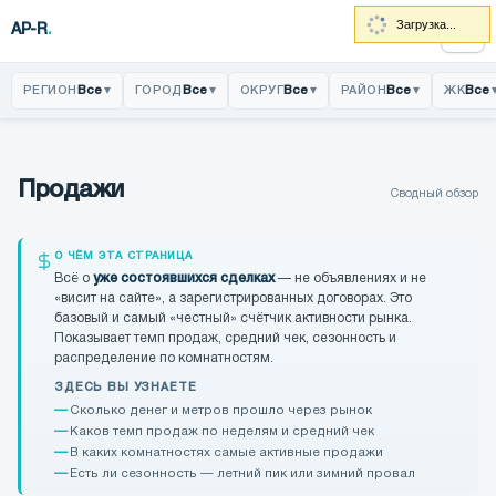
Загрузка...
AP-R
.
Все
▾
Все
▾
Все
▾
Все
▾
Все
РЕГИОН
ГОРОД
ОКРУГ
РАЙОН
ЖК
Главная
Продажи
Сводный обзор
Продажи
О ЧЁМ ЭТА СТРАНИЦА
История цен
Всё о
уже состоявшихся сделках
— не объявлениях и не
«висит на сайте», а зарегистрированных договорах. Это
Фиктивные продажи
базовый и самый «честный» счётчик активности рынка.
Показывает темп продаж, средний чек, сезонность и
распределение по комнатностям.
Темпы и остатки
ЗДЕСЬ ВЫ УЗНАЕТЕ
Сколько денег и метров прошло через рынок
Товарная матрица
Каков темп продаж по неделям и средний чек
В каких комнатностях самые активные продажи
Есть ли сезонность — летний пик или зимний провал
Локация