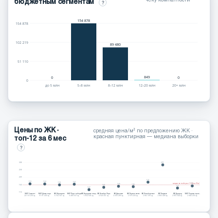
чеку комнатности
бюджетным сегментам
?
154 878
154 878
102 219
89 480
51 110
849
0
0
0
до 5 млн
5–8 млн
8–12 млн
12–20 млн
20+ млн
Цены по ЖК ·
средняя цена/м² по предложению ЖК ·
красная пунктирная — медиана выборки
топ-12 за 6 мес
?
308
291
258
209
176
165
164
163
158
медиана выборки: 158 тыс ₽/м²
151
149
146
160
142
137
127
110
МКР Самолет
МКР Догма парк
ЖК Образцово
МКР Парк победы
ЖК Народные квар…
ЖК Октябрь Парк
ЖК Дыхание
ЖК Первое место
ЖК Левобережье
ЖК Патрики
ЖК Дарград
МКР Родные прост…
24 133 200 сд.
8 191 400 сд.
6 762 561 сд.
6 480 637 сд.
5 832 606 сд.
4 926 661 сд.
4 303 289 сд.
2 979 200 сд.
2 867 395 сд.
2 865 408 сд.
2 855 044 сд.
2 846 200 сд.