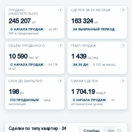
?
?
Сравнение ЖК
ПРОДАНО
СДЕЛОК ЗА 24 МЕСЯЦА
(НАКОПИТЕЛЬНО)
245 207
163 324
шт.
шт.
Выйти
С НАЧАЛА ПРОДАЖ
· из 367
ЗА ВЫБРАННЫЙ ПЕРИОД
366 в предложении
?
?
ОБЪЁМ ПРОДАННОГО
ТЕМП ПРОДАЖ
10 590
1 439
тыс. м²
сд./нед
С НАЧАЛА ПРОДАЖ
· 64.1%
ЗА 30 ДН
· 6 165 за месяц
от м²
?
?
СРОК ДО ЗАКРЫТИЯ
СУММА СДЕЛОК
198
1 704.19
дн
млрд ₽
ПО ПРОДАННЫМ
· сред.
С НАЧАЛА ПРОДАЖ
· по
экспозиция
историческим ценам
Сделки по типу квартир · 24
Столбцы
Линии