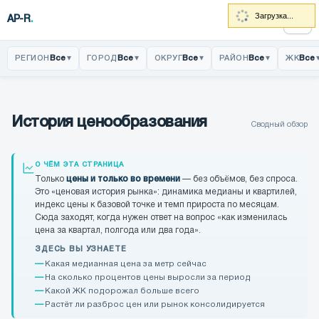
Загрузка...
AP-R
.
Все
▾
Все
▾
Все
▾
Все
▾
Все
РЕГИОН
ГОРОД
ОКРУГ
РАЙОН
ЖК
Главная
История ценообразования
Сводный обзор
Продажи
О ЧЁМ ЭТА СТРАНИЦА
История цен
Только
цены и только во времени
— без объёмов, без спроса.
Это «ценовая история рынка»: динамика медианы и квартилей,
Фиктивные продажи
индекс цены к базовой точке и темп прироста по месяцам.
Сюда заходят, когда нужен ответ на вопрос «как изменилась
цена за квартал, полгода или два года».
Темпы и остатки
ЗДЕСЬ ВЫ УЗНАЕТЕ
Какая медианная цена за метр сейчас
Товарная матрица
На сколько процентов цены выросли за период
Какой ЖК подорожал больше всего
Растёт ли разброс цен или рынок консолидируется
Локация