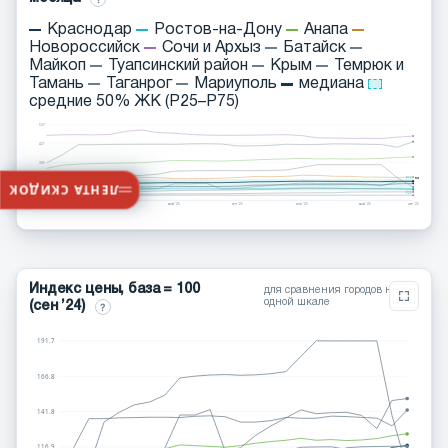
Краснодар
Ростов-на-Дону
Анапа
Новороссийск
Сочи и Архыз
Батайск
Майкоп
Туапсинский район
Крым
Темрюк и
Тамань
Таганрог
Мариуполь
медиана
средние 50% ЖК (P25–P75)
537
421
305
P75
медиана: 190 тыс 
188
ЛЕНТА СКИДОК
P25
72
сен ’24
янв ’25
май ’25
сен ’25
янв ’26
май ’26
авг ’26
Индекс цены, база = 100
для сравнения городов на
одной шкале
(сен ’24)
?
191.7
166.8
141.8
116.9