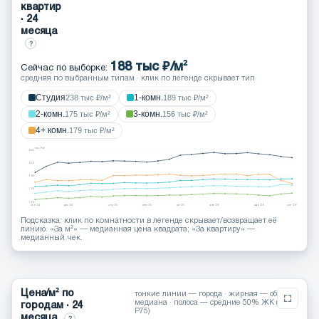
квартир
· 24
месяца
?
188 тыс ₽/м²
Сейчас по выборке:
средняя по выбранным типам · клик по легенде скрывает тип
Студия
1-комн.
238 тыс ₽/м²
189 тыс ₽/м²
2-комн.
3-комн.
175 тыс ₽/м²
156 тыс ₽/м²
4+ комн.
179 тыс ₽/м²
тыс. ₽/м²
255
226
196
166
136
сен ’24
дек ’24
апр ’25
июл ’25
окт ’25
янв ’26
май ’26
авг ’26
Подсказка: клик по комнатности в легенде скрывает/возвращает её
линию. «За м²» — медианная цена квадрата; «За квартиру» —
медианный чек.
Цена/м² по
тонкие линии — города · жирная — общая
медиана · полоса — средние 50% ЖК (P25–
городам · 24
P75)
месяца
?