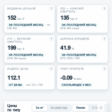
?
?
Сравнение ЖК
МЕДИАНА ЦЕНЫ/М²
P25 — НИЖНИЙ
КВАРТИЛЬ
152
135
тыс. ₽
тыс. ₽
Выйти
ЗА ПОСЛЕДНИЙ МЕСЯЦ
· по
ЗА ПОСЛЕДНИЙ МЕСЯЦ
·
248 ЖК
25% ЖК ниже
?
?
P75 — ВЕРХНИЙ
ШИРИНА КОРИДОРА
КВАРТИЛЬ
199
41.9
тыс. ₽
%
ЗА ПОСЛЕДНИЙ МЕСЯЦ
·
ЗА ПОСЛЕДНИЙ МЕСЯЦ
·
25% ЖК выше
(P75−P25) / P50
?
?
ИНДЕКС ЦЕНЫ
ТЕМП ПРИРОСТА
112.1
-0.09
%/мес
ОТ БАЗЫ
· сен ’24 = 100
СКОЛЬЗЯЩЕЕ 4 МЕС
Цены
За м²
За квартиру
Линии
Столбцы
по типу