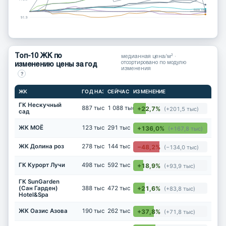
база 100
91.9
Топ-10 ЖК по
медианная цена/м² ·
отсортировано по модулю
изменению цены за год
изменения
?
ЖК
ГОД НАЗАД
СЕЙЧАС
ИЗМЕНЕНИЕ
ГК Нескучный
887 тыс
1 088 тыс
+22,7%
(+201,5 тыс)
сад
ЖК МОЁ
123 тыс
291 тыс
+136,0%
(+167,8 тыс)
ЖК Долина роз
278 тыс
144 тыс
−48,2%
(−134,0 тыс)
ГК Курорт Лучи
498 тыс
592 тыс
+18,9%
(+93,9 тыс)
ГК SunGarden
+21,6%
(Сан Гарден)
388 тыс
472 тыс
(+83,8 тыс)
Hotel&Spa
ЖК Оазис Азова
190 тыс
262 тыс
+37,8%
(+71,8 тыс)