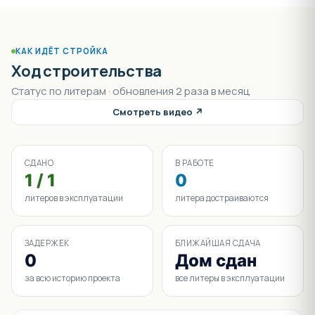
КАК ИДЁТ СТРОЙКА
Ход строительства
Статус по литерам · обновления 2 раза в месяц
Смотреть видео ↗
СДАНО
В РАБОТЕ
1 / 1
0
литеров в эксплуатации
литера достраиваются
ЗАДЕРЖЕК
БЛИЖАЙШАЯ СДАЧА
0
Дом сдан
за всю историю проекта
все литеры в эксплуатации