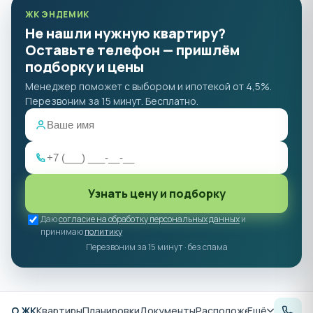
ЖК ЭНДЕМИК
Не нашли нужную квартиру?
Оставьте телефон — пришлём
подборку и цены
Менеджер поможет с выбором и ипотекой от 4,5%.
Перезвоним за 15 минут. Бесплатно.
Узнать цену и подборку
Даю
согласие на обработку персональных данных
и
принимаю
политику
Перезвоним за 15 минут · без спама
О ЖК
Квартиры
Планировки
Документы
Расположение
Ещё
Аналитик