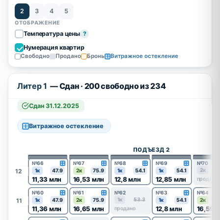
2
3
4
5
ОТОБРАЖЕНИЕ
Температура цены
?
Нумерация квартир
Свободно
Продано
Бронь
Витражное остекление
Литер 1
— Сдан · 200 свободно из 234
Сдан 31.12.2025
Витражное остекление
ПОДЪЕЗД 2
№66
№67
№68
№69
№70
2к
7
12
1к
47.9
2к
75.9
1к
54.1
1к
54.1
11,33 млн
16,53 млн
12,8 млн
12,85 млн
продано
№60
№61
№62
№63
№64
1к
53.3
11
1к
47.9
2к
75.9
1к
54.1
2к
7
11,36 млн
16,65 млн
12,8 млн
16,59 
продано