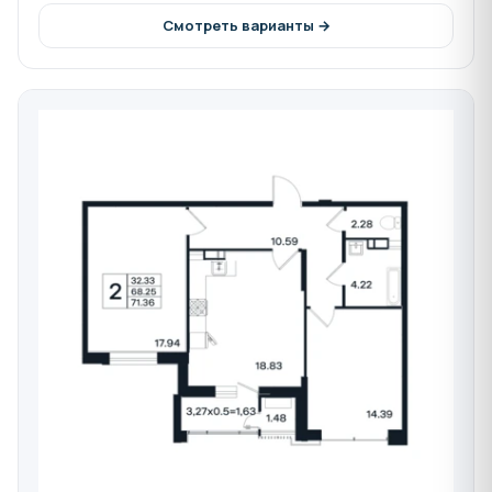
уголками для отдыха.
Смотреть варианты →
О квартирах
ЖК «Эндемик» предлагает жилье с продуманными
планировками:
Студии
от 49 м².
Однокомнатные квартиры
от 46 до 69 м².
Двухкомнатные квартиры
от 73 до 90 м².
Трехкомнатные квартиры
106 м².
Каждая квартира сдается в
предчистовой отделке
,
что включает:
Штукатурку стен и разводку электрики.
Заливку пола стяжкой.
Остекление лоджий и гидроизоляцию
санузлов.
Уникальные особенности