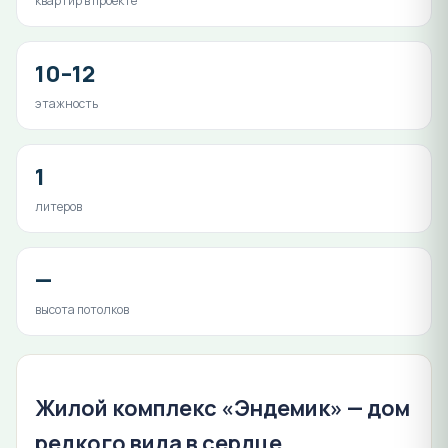
квартир в проекте
10–12
этажность
1
литеров
—
высота потолков
Жилой комплекс «Эндемик» — дом
редкого вида в сердце