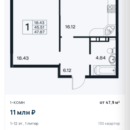
Просторными холлами с витражным
остеклением.
Современными лифтами с доступом к
подземным паркингам.
Системой
Face ID
для безопасности и
удобства.
Адресной пожарной сигнализацией во всех
квартирах.
Придомовая территория
Закрытая территория двора спроектирована для
максимального удобства и безопасности:
Детские площадки
и зоны для воркаута.
от 47,9 м²
1-КОМН
Площадки для футбола, баскетбола и других
11 млн ₽
активностей.
Особое внимание уделено
ландшафтному
1–12 эт., 1 литер
130 квартир
дизайну
с редкими растениями и зелеными