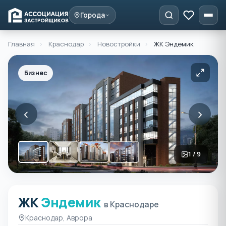
Города
Главная
›
Краснодар
›
Новостройки
›
ЖК Эндемик
Бизнес
‹
›
1 / 9
ЖК
Эндемик
ЖК Эндемик в Краснодар
в Краснодаре
Краснодар, Аврора