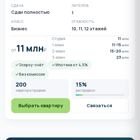
СДАЧА
ЛИТЕРОВ
Сдан полностью
1
КЛАСС
ЭТАЖНОСТЬ
Бизнес
10, 11, 12 этажей
Студия
11
млн
11 млн
1-комн
11–15
млн
от
₽
2-комн
15–20
млн
3-комн
23
млн
Эскроу-счёт
Ипотека от 4,5%
Без комиссии
200
15%
квартир в продаже
распродано
Выбрать квартиру
Связаться