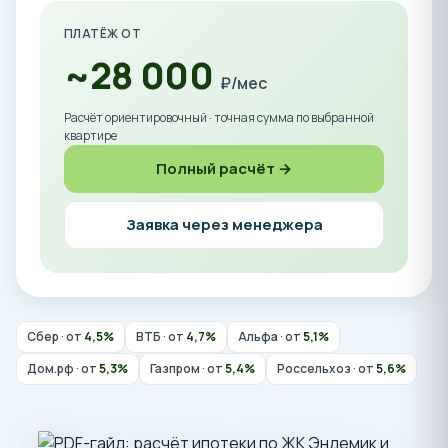
ПЛАТЁЖ ОТ
~28 000
₽/мес
Расчёт ориентировочный · точная сумма по выбранной
квартире
Полный расчёт →
Заявка через менеджера
Сбер · от
4,5%
ВТБ · от
4,7%
Альфа · от
5,1%
Дом.рф · от
5,3%
Газпром · от
5,4%
Россельхоз · от
5,6%