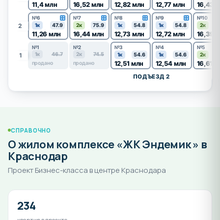
11,4 млн
16,52 млн
12,82 млн
12,77 млн
16,43 
№6
№7
№8
№9
№10
2
1к
47.9
2к
75.9
1к
54.8
1к
54.8
2к
7
11,26 млн
16,44 млн
12,73 млн
12,72 млн
16,39 
№1
№2
№3
№4
№5
1к
46.7
2к
74.5
1
1к
54.6
1к
54.6
2к
7
12,51 млн
12,54 млн
16,61 м
продано
продано
ПОДЪЕЗД 2
СПРАВОЧНО
О жилом комплексе «ЖК Эндемик » в
Краснодар
Проект Бизнес-класса в центре Краснодара
234