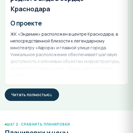
Краснодара
О проекте
ЖК «Эндемик» расположен в центре Краснодара, в
непосредственной близости к легендарному
кинотеатру «Аврора» и главной улице города.
Уникальное расположение обеспечивает шаговую
доступность к ключевым объектам инфраструктуры,
включая торговые центры, парки, кафе и фитнес-
центры.
Это место идеально подходит для семейного
проживания благодаря развитой социальной
Читать полностью
инфраструктуре: школы, детские сады, поликлиники и
другие учреждения находятся в нескольких минутах
от дома. Комплекс идеально сочетает в себе уют
домашней атмосферы с динамикой
ШАГ 2 · СРАВНИТЬ ПЛАНИРОВКИ
урбанистического стиля жизни.
Планировки и цены