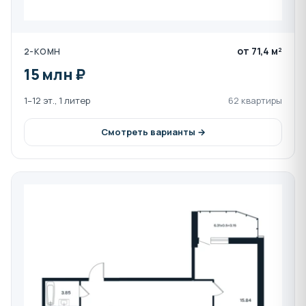
Проектом предусмотрено всё для комфортной
жизни:
от 71,4 м²
Приватная территория
с круглосуточным
2-КОМН
видеонаблюдением.
15 млн ₽
Консьерж-сервис
: помощь в бытовых
1–12 эт., 1 литер
62 квартиры
вопросах и прием курьеров.
Боксы для хранения
колясок и других вещей.
Смотреть варианты →
Видовые квартиры с большими окнами,
наполняющими помещения естественным
светом.
Сроки ввода в эксплуатацию
Комплекс будет введен в эксплуатацию в
I квартале
2026 года
.
Преимущества покупки через
Ассоциацию застройщиков
Покупая квартиру в ЖК «Эндемик» через