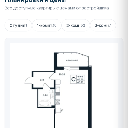
Жилой комплекс относится к классу «Бизнес», что
Все доступные квартиры с ценами от застройщика
подчеркивается элегантной архитектурой,
современными инженерными решениями и высоким
уровнем сервиса. Покупка квартиры в ЖК «Эндемик»
Студия
1
1-комн
130
2-комн
62
3-комн
7
станет отличным выбором для тех, кто планирует
переезд на ПМЖ в Краснодар.
Состав проекта
ЖК «Эндемик» занимает участок площадью
1,2 га
.
Основные характеристики проекта:
Одно жилое здание
высотой от
10 до 12
этажей
.
234 квартиры
с различными планировками.
4 подъезда
с авторским дизайном входных
групп.
Просторный
многоуровневый паркинг
для
резидентов и наземные гостевые парковочные
места.