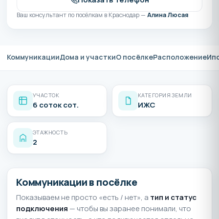
Ваш консультант по посёлкам в Краснодар —
Алина Люсая
Коммуникации
Дома и участки
О посёлке
Расположение
Ип
УЧАСТОК
КАТЕГОРИЯ ЗЕМЛИ
6 соток сот.
ИЖС
ЭТАЖНОСТЬ
2
Коммуникации в посёлке
Показываем не просто «есть / нет», а
тип и статус
подключения
— чтобы вы заранее понимали, что