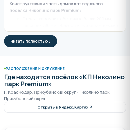
Конструктивная часть домов коттеджного
поселка Николино парк Premium:
Стены - керамзито-бетонные блоки 200 мм,
пеноплекс 30 мм, облицовочный керамический
кирпич 120 мм
Кровля - металлочерепица
Читать полностью
Отделка дома - white box
Инженерная часть домов:
Водоснабжение - скважина центральная 220 м
РАСПОЛОЖЕНИЕ И ОКРУЖЕНИЕ
Где находится посёлок «КП Николино
Водоотведение - центральная канализация
парк Premium»
Электричество - 15 кВт, 3 фазы
Г. Краснодар, Прикубанский округ · Николино парк,
Газ
Прикубанский округ
Придомовая территория:
Открыть в Яндекс.Картах ↗
Отсыпан плодородный чернозём, засеян газон
Устроена бетонированная зона для парковки
автомобилей