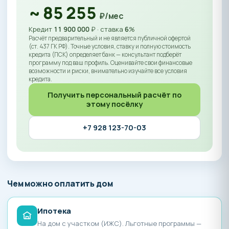
~
85 255
₽/мес
Кредит
11 900 000
₽ · ставка
6
%
Расчёт предварительный и не является публичной офертой
(ст. 437 ГК РФ). Точные условия, ставку и полную стоимость
кредита (ПСК) определяет банк — консультант подберёт
программу под ваш профиль. Оценивайте свои финансовые
возможности и риски, внимательно изучайте все условия
кредита.
Получить персональный расчёт по
этому посёлку
+7 928 123-70-03
Чем можно оплатить дом
Ипотека
На дом с участком (ИЖС). Льготные программы —