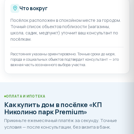
Вход от калитки до входа в дом, отмостка
Что вокруг
вокруг дома полностью готовая к укладке
тротуарной плитки или натурального камня
Посёлок расположен в спокойном месте за городом.
Установлены автоматические ворота
Точный список объектов поблизости (магазины,
школа, садик, медпункт) уточнит ваш консультант по
Подготовка для видео домофона
посёлкам.
Купить дом в поселке Николино парк Premium вы
можете за наличный расчет или с помощью ипотеки.
Расстояния указаны ориентировочно. Точные сроки до моря,
Возможен Trade-in на квартиры в актуальных жилых
города и социальных объектов подтвердит консультант — это
важная часть осознанного выбора участка.
комплексах в качестве первоначального взноса.
Приобретая недвижимость в коттеджном поселке
Николино парк Premium, вы получаете полный
комплекс социальной инфраструктуры и жизнь в
ОПЛАТА И ИПОТЕКА
экологически чистом районе в окружении природы.
Как купить дом в посёлке «КП
Николино парк Premium»
Для того, чтобы купить дом в Краснодарском крае
Прикиньте ежемесячный платёж за секунду. Точные
без комиссий и переплат, звоните в отдел продаж
условия — после консультации, без визита в банк.
"Ассоциации застройщиков". Наши специалисты