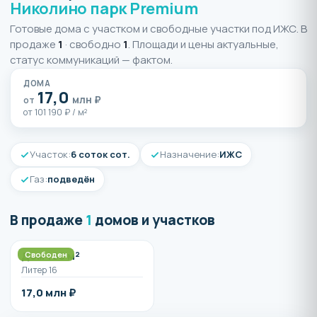
Николино парк Premium
Готовые дома с участком и свободные участки под ИЖС. В
продаже
1
· свободно
1
. Площади и цены актуальные,
статус коммуникаций — фактом.
ДОМА
17,0
млн ₽
от
от 101 190 ₽ / м²
Участок:
6 соток сот.
Назначение:
ИЖС
Газ:
подведён
В продаже
1
домов и участков
Дом 168 м²
Свободен
Литер 16
17,0 млн ₽