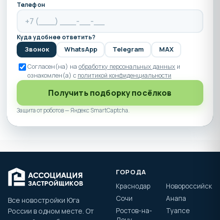
Телефон
Куда удобнее ответить?
Звонок
WhatsApp
Telegram
MAX
Согласен(на) на
обработку персональных данных
и
ознакомлен(а) с
политикой конфиденциальности
Получить подборку посёлков
Защита от роботов — Яндекс SmartCaptcha.
ГОРОДА
Краснодар
Новороссийск
Сочи
Анапа
Все новостройки Юга
России в одном месте. От
Ростов-на-
Туапсе
Дону