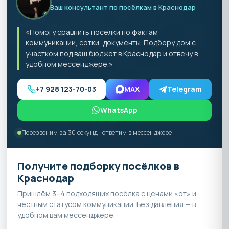
Ваш консультант по посёлкам в Краснодар
«Помогу сравнить посёлки по фактам:
коммуникации, сотки, документы. Подберу дом с
участком под ваш бюджет в Краснодар и отвечу в
удобном мессенджере.»
+7 928 123-70-03
MAX
Telegram
WhatsApp
Перезвоним за 30 секунд · ответим в мессенджере
Получите подборку посёлков в
Краснодар
Пришлём 3–4 подходящих посёлка с ценами «от» и
честным статусом коммуникаций. Без давления — в
удобном вам мессенджере.