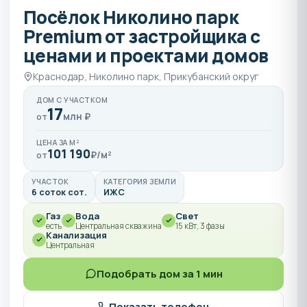
Посёлок Николино парк
Premium от застройщика с
ценами и проектами домов
Краснодар, Николино парк, Прикубанский округ
ДОМ С УЧАСТКОМ
17
млн ₽
от
ЦЕНА ЗА М²
101 190
₽/м²
от
УЧАСТОК
КАТЕГОРИЯ ЗЕМЛИ
6 соток сот.
ИЖС
Газ
Вода
Свет
есть
Центральная скважина
15 кВт, 3 фазы
Канализация
Центральная
Подобрать дом за 1 мин
Показать телефон