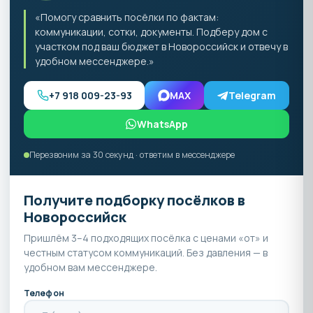
«Помогу сравнить посёлки по фактам:
коммуникации, сотки, документы. Подберу дом с
участком под ваш бюджет в Новороссийск и отвечу в
удобном мессенджере.»
+7 918 009-23-93
MAX
Telegram
WhatsApp
Перезвоним за 30 секунд · ответим в мессенджере
Получите подборку посёлков в
Новороссийск
Пришлём 3–4 подходящих посёлка с ценами «от» и
честным статусом коммуникаций. Без давления — в
удобном вам мессенджере.
Телефон