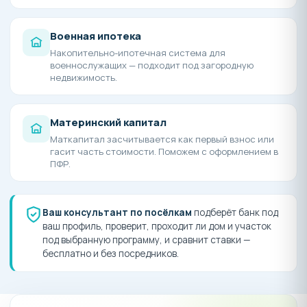
Ввод электричества в дом с последующей разводкой
и установкой узла учета, щита, распределительных и
Военная ипотека
монтажных коробок. 15 кВт.
Накопительно-ипотечная система для
Интернет - Ввод в распределительную коробку на
военнослужащих — подходит под загородную
уличном столбе
недвижимость.
Отопление - Подвод газовой трубы к
Материнский капитал
дому. Автономный газовый двухконтурный, с
Маткапитал засчитывается как первый взнос или
разводкой и установкой металлических радиаторов
гасит часть стоимости. Поможем с оформлением в
отопления согласно проекту дома согласно расчету
ПФР.
Вентиляция - Вентиляционные каналы из асбесто-
цементных и пластиковых труб в санузлах и кухне
Ваш консультант по посёлкам
подберёт банк под
Придомовая территория:
ваш профиль, проверит, проходит ли дом и участок
Территория вокруг дома - Естественный грунт,
под выбранную программу, и сравнит ставки —
рулонный газон, осветительные приборы, площадка
бесплатно и без посредников.
для автомобиля от ворот до дома, покрытие -
тротуарная плитка.
Ограждение участка - фасадное ограждение участка