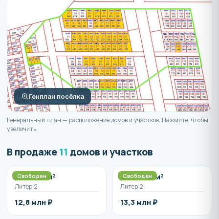
Генплан посёлка
Генеральный план — расположение домов и участков. Нажмите, чтобы
увеличить.
В продаже
11
домов и участков
Дом 142 м²
Дом 79,3 м²
Свободен
Свободен
Литер 2
Литер 2
12,8 млн ₽
13,3 млн ₽