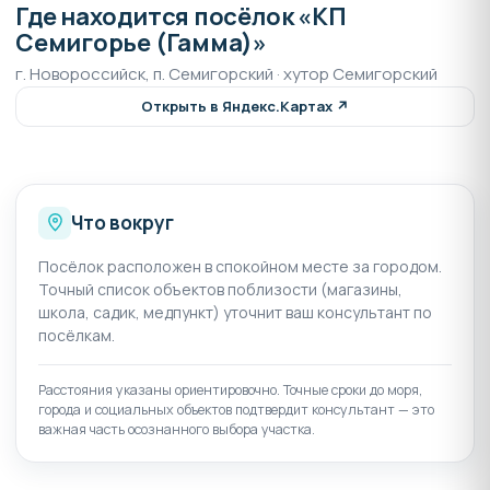
Где находится посёлок «КП
Семигорье (Гамма)»
На территории поселка производится застройка
частных домов, многоквартирных домов и таунхаусов.
г. Новороссийск, п. Семигорский · хутор Семигорский
Находится многофункциональный развлекательный
Открыть в Яндекс.Картах ↗
центр, так же через весь поселок будет проходить
естественный водоем, вдоль которого будет
выполнена благоустроенная набережная. так же на
территории Семигорья располагается источник
питьевой природной минеральной воды.
Что вокруг
Из социальной инфраструктуры будет строится
Посёлок расположен в спокойном месте за городом.
школа, детский сад, поликлиника и парковая зона на
Точный список объектов поблизости (магазины,
территории коттеджного поселка Семигорье.
школа, садик, медпункт) уточнит ваш консультант по
посёлкам.
Застройка частных домов, согласно
предоставленным проектам, производятся на
Расстояния указаны ориентировочно. Точные сроки до моря,
участках от 5 до 9 соток. Категория земель ИЖС.
города и социальных объектов подтвердит консультант — это
Участок можно выбрать абсолютно любой. Застройка
важная часть осознанного выбора участка.
территории частными домами осуществляется по 17
2
2
проектам, площадью от 79 м
до 160 м
.