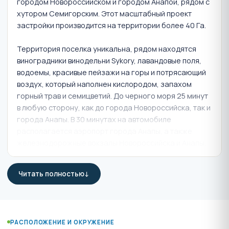
городом Новороссийском и городом Анапой, рядом с
хутором Семигорским. Этот масштабный проект
застройки производится на территории более 40 Га.
Территория поселка уникальна, рядом находятся
виноградники винодельни Sykory, лавандовые поля,
водоемы, красивые пейзажи на горы и потрясающий
воздух, который наполнен кислородом, запахом
горный трав и семицветий. До черного моря 25 минут
в любую сторону, как до города Новороссийска, так и
города Анапы. В 30 минутах на автомобиле
располагается аэропорт города Анапы, а также
железнодорожные вокзалы Новороссийска и Анапы.
Для жителей коттеджного поселка всегда доступны
Читать полностью
курорты города Геленджика, Новороссийска, Абрау-
Дюрсо, Анапы, а так же свободный (без
автомобильных пробок) выезд на крымский
полуостров. Семигорье - это уникальное место для
РАСПОЛОЖЕНИЕ И ОКРУЖЕНИЕ
качественного проживания всей семьей.