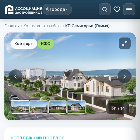
Города
Главная
›
Коттеджные посёлки
›
КП Семигорье (Гамма)
Комфорт
ИЖС
‹
›
1 / 14
КОТТЕДЖНЫЙ ПОСЁЛОК