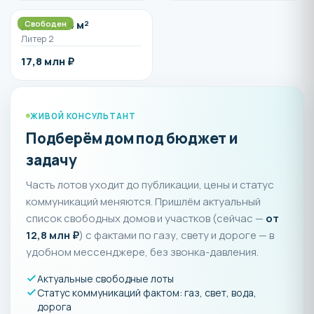
Дом 179,4 м²
Свободен
Литер 2
17,8 млн ₽
ЖИВОЙ КОНСУЛЬТАНТ
Подберём дом под бюджет и
задачу
Часть лотов уходит до публикации, цены и статус
коммуникаций меняются. Пришлём актуальный
список свободных домов и участков (сейчас —
от
12,8 млн ₽
) с фактами по газу, свету и дороге — в
удобном мессенджере, без звонка-давления.
Актуальные свободные лоты
Статус коммуникаций фактом: газ, свет, вода,
дорога