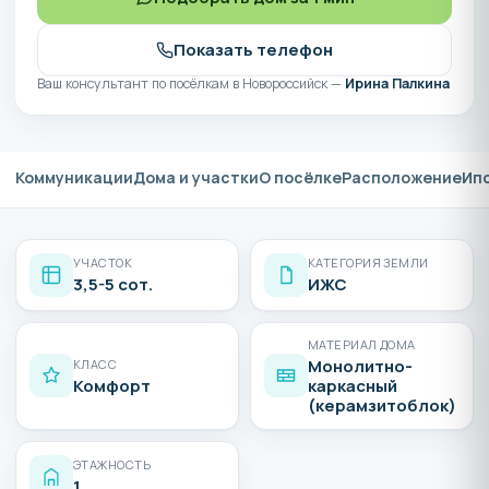
Показать телефон
Ваш консультант по посёлкам в Новороссийск —
Ирина Палкина
Коммуникации
Дома и участки
О посёлке
Расположение
Ип
УЧАСТОК
КАТЕГОРИЯ ЗЕМЛИ
3,5-5 сот.
ИЖС
МАТЕРИАЛ ДОМА
Монолитно-
КЛАСС
Комфорт
каркасный
(керамзитоблок)
ЭТАЖНОСТЬ
1