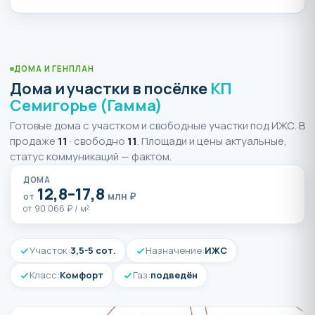
ДОМА И ГЕНПЛАН
Дома и участки в посёлке
КП
Семигорье (Гамма)
Готовые дома с участком и свободные участки под ИЖС. В
продаже
11
· свободно
11
. Площади и цены актуальные,
статус коммуникаций — фактом.
ДОМА
12,8–17,8
млн ₽
от
от 90 066 ₽ / м²
Участок:
3,5-5 сот.
Назначение:
ИЖС
Класс:
Комфорт
Газ:
подведён