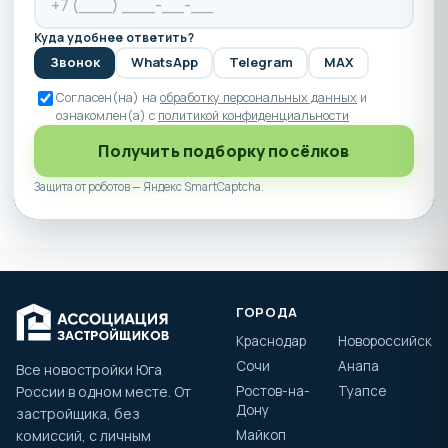
Куда удобнее ответить?
Звонок
WhatsApp
Telegram
MAX
Согласен(на) на
обработку персональных данных
и
ознакомлен(а) с
политикой конфиденциальности
Получить подборку посёлков
Защита от роботов — Яндекс SmartCaptcha.
ГОРОДА
Краснодар
Новороссийск
Сочи
Анапа
Все новостройки Юга
России в одном месте. От
Ростов-на-
Туапсе
Дону
застройщика, без
комиссий, с личным
Майкоп