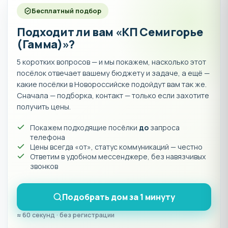
(со стороны улиц и проездов) из кирпича с
Бесплатный подбор
металлическим штакетником. по периметру -
металлический профиль.
Подходит ли вам «КП Семигорье
Калитка и ворота - распашные, без установки
(Гамма)»?
автоматики.
5 коротких вопросов — и мы покажем, насколько этот
Терраса (если предусмотрено) - ограждение
посёлок отвечает вашему бюджету и задаче, а ещё —
металлическое, покрытие керамогранитная плитка.
какие посёлки в Новороссийске подойдут вам так же.
Срок строительства составляет — 14 месяцев. Вы
Сначала — подборка, контакт — только если захотите
выбираете проект дома, и выбираете участок земли,
получить цены.
после чего мы начинаем строительство дома.
Покажем подходящие посёлки
до
запроса
Купить дом в коттеджном посёлке Семигорье в
телефона
хуторе Семигорский (Новороссийск) по цене
Цены всегда «от», статус коммуникаций — честно
Ответим в удобном мессенджере, без навязчивых
напрямую от застройщика вы можете в отделе
звонков
продаж Ассоциации
застройщиков. Подробности
уточняйте по телефону отдела продаж 8-800-550-23-
93 или в онлайн-чате на сайте.
Подобрать дом за 1 минуту
≈ 60 секунд · без регистрации