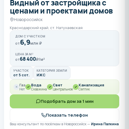
Видный от застройщика с
ценами и проектами домов
Новороссийск
Краснодарский край, ст. Натухаевская
ДОМ С УЧАСТКОМ
6,9
млн ₽
от
ЦЕНА ЗА М²
68 400
₽/м²
от
УЧАСТОК
КАТЕГОРИЯ ЗЕМЛИ
от 5 сот.
ИЖС
Газ
Вода
Свет
Канализация
Нет
Скважина
Центральное
Септик
Подобрать дом за 1 мин
Показать телефон
Ваш консультант по посёлкам в Новороссийск —
Ирина Палкина