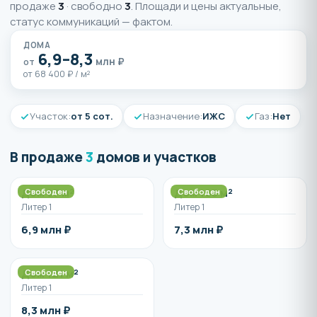
продаже
3
· свободно
3
. Площади и цены актуальные,
статус коммуникаций — фактом.
ДОМА
6,9–8,3
млн ₽
от
от 68 400 ₽ / м²
Участок:
от 5 сот.
Назначение:
ИЖС
Газ:
Нет
В продаже
3
домов и участков
Дом 97 м²
Дом 105 м²
Свободен
Свободен
Литер 1
Литер 1
6,9 млн ₽
7,3 млн ₽
Дом 121 м²
Свободен
Литер 1
8,3 млн ₽