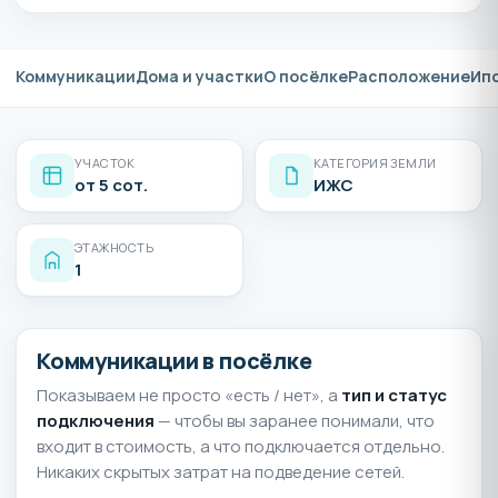
Коммуникации
Дома и участки
О посёлке
Расположение
Ип
УЧАСТОК
КАТЕГОРИЯ ЗЕМЛИ
от 5 сот.
ИЖС
ЭТАЖНОСТЬ
1
Коммуникации в посёлке
Показываем не просто «есть / нет», а
тип и статус
подключения
— чтобы вы заранее понимали, что
входит в стоимость, а что подключается отдельно.
Никаких скрытых затрат на подведение сетей.