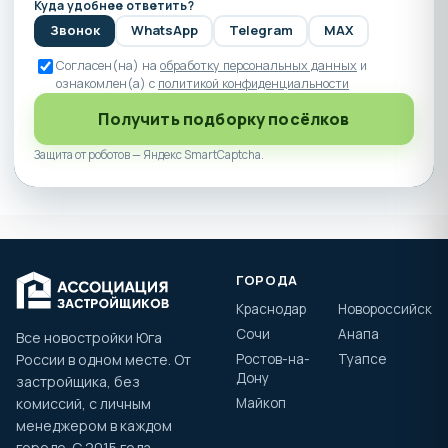
Куда удобнее ответить?
Звонок
WhatsApp
Telegram
MAX
Согласен(на) на
обработку персональных данных
и
ознакомлен(а) с
политикой конфиденциальности
Получить подборку посёлков
Защита от роботов — Яндекс SmartCaptcha.
ГОРОДА
Краснодар
Новороссийск
Сочи
Анапа
Все новостройки Юга
России в одном месте. От
Ростов-на-
Туапсе
Дону
застройщика, без
комиссий, с личным
Майкоп
менеджером в каждом
городе. С 2015 года.