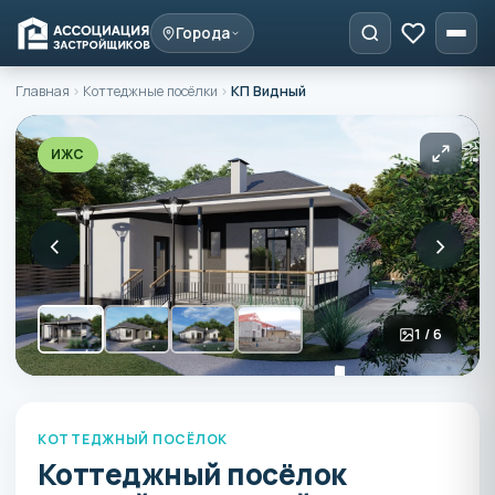
Города
Главная
›
Коттеджные посёлки
›
КП Видный
ИЖС
‹
›
1 / 6
КОТТЕДЖНЫЙ ПОСЁЛОК
Коттеджный посёлок