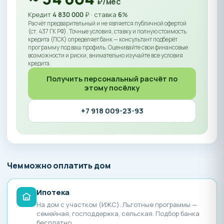
₽/мес
Кредит
4 830 000
₽ · ставка
6
%
Расчёт предварительный и не является публичной офертой
(ст. 437 ГК РФ). Точные условия, ставку и полную стоимость
кредита (ПСК) определяет банк — консультант подберёт
программу под ваш профиль. Оценивайте свои финансовые
возможности и риски, внимательно изучайте все условия
кредита.
Получить персональный расчёт по
этому посёлку
+7 918 009-23-93
Чем можно оплатить дом
Ипотека
На дом с участком (ИЖС). Льготные программы —
семейная, господдержка, сельская. Подбор банка
бесплатно.