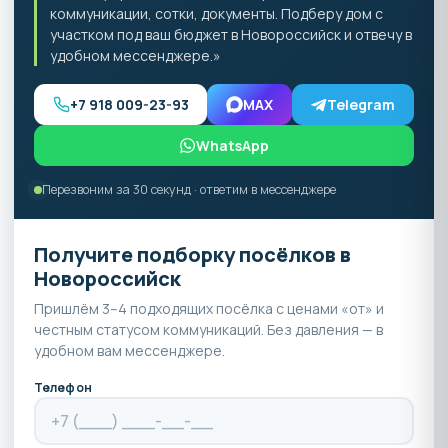
коммуникации, сотки, документы. Подберу дом с
участком под ваш бюджет в Новороссийск и отвечу в
удобном мессенджере.»
+7 918 009-23-93
MAX
Telegram
WhatsApp
Перезвоним за 30 секунд · ответим в мессенджере
Получите подборку посёлков в
Новороссийск
Пришлём 3–4 подходящих посёлка с ценами «от» и
честным статусом коммуникаций. Без давления — в
удобном вам мессенджере.
Телефон