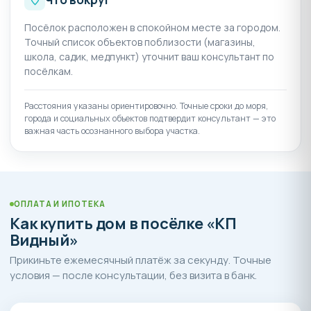
высокотехнологичным оснащением
Посёлок расположен в спокойном месте за городом.
• Аптеки
Точный список объектов поблизости (магазины,
• Супермаркет «Магнит»
школа, садик, медпункт) уточнит ваш консультант по
• Супермаркет «Пятёрочка»
посёлкам.
• Парк культуры и отдыха с детскими площадками
• Дом культуры и библиотека с большим читальным
Расстояния указаны ориентировочно. Точные сроки до моря,
залом и сказочно-красивым детским отделом.
города и социальных объектов подтвердит консультант — это
• Спортивные залы для всей семьи
важная часть осознанного выбора участка.
• Гольф-клуб мирового класса «Раевский»
• Православный храм
ОПЛАТА И ИПОТЕКА
Как купить дом в посёлке «КП
Видный»
Прикиньте ежемесячный платёж за секунду. Точные
условия — после консультации, без визита в банк.