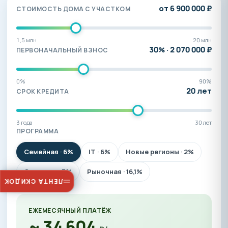
от 6 900 000 ₽
СТОИМОСТЬ ДОМА С УЧАСТКОМ
1,5 млн
20 млн
30
% ·
2 070 000
₽
ПЕРВОНАЧАЛЬНЫЙ ВЗНОС
0%
90%
20
лет
СРОК КРЕДИТА
3 года
30 лет
ПРОГРАММА
Семейная · 6%
IT · 6%
Новые регионы · 2%
Сельская · 3%
Рыночная · 16,1%
ЛЕНТА СКИДОК
ЕЖЕМЕСЯЧНЫЙ ПЛАТЁЖ
~
34 604