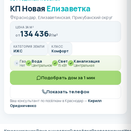
КП Новая
Елизаветка
Краснодар, Елизаветинская, Прикубанский округ
ЦЕНА ЗА М²
134 436
₽/м²
от
КАТЕГОРИЯ ЗЕМЛИ
КЛАСС
ИЖС
Комфорт
Газ
Вода
Свет
Канализация
Нет
Центральное
15 кВт
Центральная
Подобрать дом за 1 мин
Показать телефон
Ваш консультант по посёлкам в Краснодар —
Кирилл
Оридниченко
Коммуникации
Дома и участки
О посёлке
Расположение
Ип