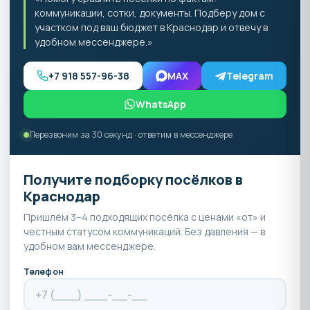
коммуникации, сотки, документы. Подберу дом с
участком под ваш бюджет в Краснодар и отвечу в
удобном мессенджере.»
+7 918 557-96-38
MAX
Telegram
WhatsApp
Перезвоним за 30 секунд · ответим в мессенджере
Получите подборку посёлков в
Краснодар
Пришлём 3–4 подходящих посёлка с ценами «от» и
честным статусом коммуникаций. Без давления — в
удобном вам мессенджере.
Телефон