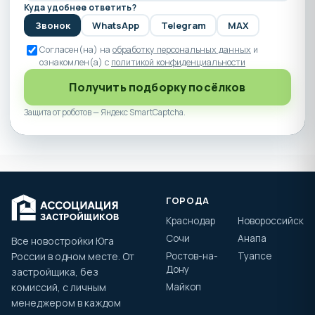
Куда удобнее ответить?
Звонок
WhatsApp
Telegram
MAX
Согласен(на) на
обработку персональных данных
и
ознакомлен(а) с
политикой конфиденциальности
Получить подборку посёлков
Защита от роботов — Яндекс SmartCaptcha.
ГОРОДА
Краснодар
Новороссийск
Сочи
Анапа
Все новостройки Юга
России в одном месте. От
Ростов-на-
Туапсе
Дону
застройщика, без
комиссий, с личным
Майкоп
менеджером в каждом