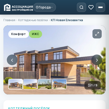
Города
Главная
›
Коттеджные посёлки
›
КП Новая Елизаветка
Комфорт
ИЖС
‹
›
1 / 9
КОТТЕДЖНЫЙ ПОСЁЛОК