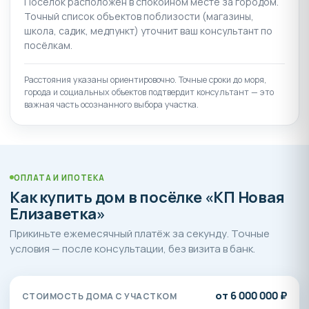
Посёлок расположен в спокойном месте за городом.
Торговый комплекс
Точный список объектов поблизости (магазины,
На территории микрорайона формируется
школа, садик, медпункт) уточнит ваш консультант по
посёлкам.
полноценная дорожная сеть. Обустроены
автомобильные дороги и пешеходные тротуары, а
также велодорожки. Один из главных приоритетов
Расстояния указаны ориентировочно. Точные сроки до моря,
города и социальных объектов подтвердит консультант — это
здесь - это безопасность, поэтому на въезде в
важная часть осознанного выбора участка.
поселок установлен охраняемый КПП, а по
территории установлена система видеонаблюдения.
Комплексная застройка микрорайона «Новая
Елизаветка» обеспечена собственными новыми
ОПЛАТА И ИПОТЕКА
коммунальными сетями. Это гарантирует их
Как купить дом в посёлке «КП Новая
бесперебойную работоспособность на долгие годы.
Елизаветка»
В микрорайоне функционируют:
Прикиньте ежемесячный платёж за секунду. Точные
собственная котельная
условия — после консультации, без визита в банк.
собственный водозабор глубиной от 200 до
400 м (артезианская скважина)
от 6 000 000 ₽
СТОИМОСТЬ ДОМА С УЧАСТКОМ
Все коммуникации – свет, газ, вода, канализация –