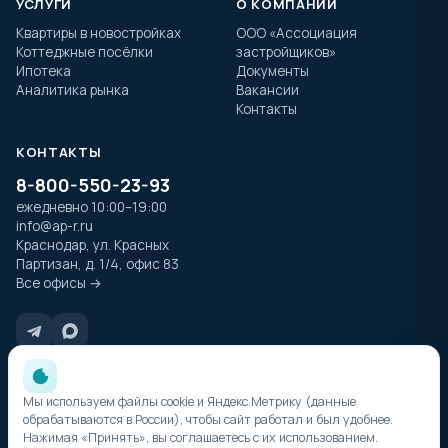
УСЛУГИ
О КОМПАНИИ
Квартиры в новостройках
ООО «Ассоциация
Коттеджные посёлки
застройщиков»
Ипотека
Документы
Аналитика рынка
Вакансии
Контакты
КОНТАКТЫ
8-800-550-23-93
ежедневно 10:00–19:00
info@ap-r.ru
Краснодар, ул. Красных
Партизан, д. 1/4, офис 83
Все офисы →
Цены, планировки и характеристики объектов недвижимости, размещённые
на сайте, носят информационный характер и не являются публичной офертой,
определяемой положениями статьи 437 Гражданского кодекса РФ. Актуальную
Мы используем файлы cookie и Яндекс.Метрику (данные
стоимость и условия приобретения уточняйте у менеджера.
обрабатываются в России), чтобы сайт работал и был удобнее.
Нажимая «Принять», вы соглашаетесь с их использованием.