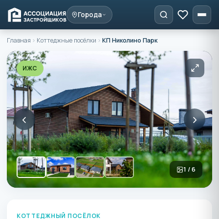
Города
Главная
›
Коттеджные посёлки
›
КП Николино Парк
ИЖС
‹
›
1 / 6
КОТТЕДЖНЫЙ ПОСЁЛОК