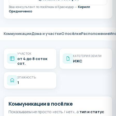
Ваш консультант по посёлкам в Краснодар —
Кирилл
Оридниченко
Коммуникации
Дома и участки
О посёлке
Расположение
Ип
УЧАСТОК
КАТЕГОРИЯ ЗЕМЛИ
от 4 до 8 соток
ИЖС
сот.
ЭТАЖНОСТЬ
1
Коммуникации в посёлке
Показываем не просто «есть / нет», а
тип и статус