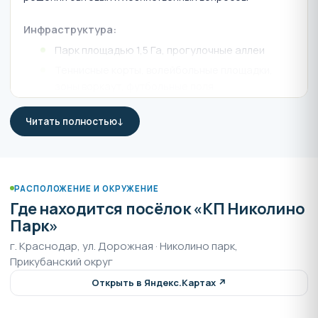
Инфраструктура:
Парк площадью 1,5 Га, прогулочные аллеи
Теннисные корты, волейбольные площадки,
зоны воркаут, футбольные поля
Детский сад и детские площадки
Читать полностью
Удобная транспортная доступность и школьный
автобус
Инженерная часть домов:
Центральная артезианская скважина 220 м
РАСПОЛОЖЕНИЕ И ОКРУЖЕНИЕ
Где находится посёлок «КП Николино
Центральная городская канализация
Парк»
Электроснабжение - 15 кВт, 3 фазы
г. Краснодар, ул. Дорожная · Николино парк,
Газ
Прикубанский округ
Высокоскоростной интернет
Открыть в Яндекс.Картах ↗
Конструктивная часть домов коттеджного
поселка Николино Парк: