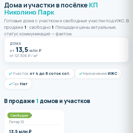
Дома и участки в посёлке
КП
Николино Парк
Готовые дома с участком и свободные участки под ИЖС. В
продаже
1
· свободно
1
. Площади и цены актуальные,
статус коммуникаций — фактом.
ДОМА
13,5
млн ₽
от
от 121 306 ₽ / м²
Участок:
от 4 до 8 соток сот.
Назначение:
ИЖС
Газ:
Нет
В продаже
1
домов и участков
Дом 111 м²
Свободен
Литер 10
13,5 млн ₽