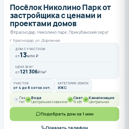
Посёлок Николино Парк от
застройщика с ценами и
проектами домов
Краснодар, Николино парк, Прикубанский округ
г. Краснодар, ул. Дорожная
ДОМ С УЧАСТКОМ
13
млн ₽
от
ЦЕНА ЗА М²
121 306
₽/м²
от
УЧАСТОК
КАТЕГОРИЯ ЗЕМЛИ
от 4 до 8 соток сот.
ИЖС
Газ
Вода
Свет
Канализация
Нет
Центральная скважина
15 кВт
Центральная
Подобрать дом за 1 мин
Показать телефон