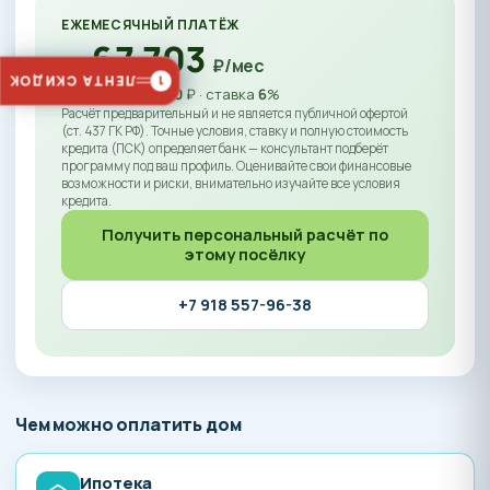
ЕЖЕМЕСЯЧНЫЙ ПЛАТЁЖ
~
67 703
₽/мес
ЛЕНТА СКИДОК
1
Кредит
9 450 000
₽ · ставка
6
%
Расчёт предварительный и не является публичной офертой
(ст. 437 ГК РФ). Точные условия, ставку и полную стоимость
кредита (ПСК) определяет банк — консультант подберёт
программу под ваш профиль. Оценивайте свои финансовые
возможности и риски, внимательно изучайте все условия
кредита.
Получить персональный расчёт по
этому посёлку
+7 918 557-96-38
Чем можно оплатить дом
Ипотека