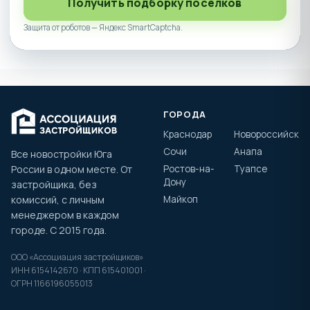
Получить подборку посёлков
Защита от роботов — Яндекс SmartCaptcha.
ГОРОДА
Краснодар
Новороссийск
Сочи
Анапа
Все новостройки Юга
России в одном месте. От
Ростов-на-
Туапсе
Дону
застройщика, без
комиссий, с личным
Майкоп
менеджером в каждом
городе. С 2015 года.
ООО «Ассоциация застройщиков»
ИНН 6154142670 · КПП 615401001 ·
ОГРН 1166196055013