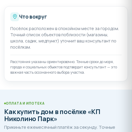
Фундамент - свайно-ростверковый
Стены - газоблок D600, минеральная плита,
Что вокруг
пароизоляция, воздушная прослойка,
облицовка кирпичом
Посёлок расположен в спокойном месте за городом.
Точный список объектов поблизости (магазины,
Кровля - металлочерепица,
школа, садик, медпункт) уточнит ваш консультант по
гидроветроизоляция, деревянная стропильная
посёлкам.
система, утепление базальтовой ватой,
пароизоляция, обрешетка потолочная
Расстояния указаны ориентировочно. Точные сроки до моря,
Полы - армированная монолитная
города и социальных объектов подтвердит консультант — это
железобетонная плита, утепление
важная часть осознанного выбора участка.
пенополистиролом
Окна - металлопластиковые с трехкамерным
профилем
ОПЛАТА И ИПОТЕКА
Купить дом в поселке Николино Парк вы можете путем
Как купить дом в посёлке «КП
внесения наличных средств, ипотечного
Николино Парк»
кредитования, рассрочки платежа, также возможно
использование материнского капитала, других
Прикиньте ежемесячный платёж за секунду. Точные
сертификатов.