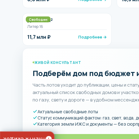
Дом 115 м²
Свободен
Литер 16
11,7 млн ₽
Подробнее →
ЖИВОЙ КОНСУЛЬТАНТ
Подберём дом под бюджет и
Часть лотов уходит до публикации, цены и ста
актуальный список свободных домов и участко
по газу, свету и дороге — в удобном мессендж
Актуальные свободные лоты
Статус коммуникаций фактом: газ, свет, вода, 
Категория земли ИЖС и документы — без сюрп