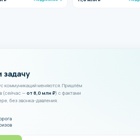
 задачу
тус коммуникаций меняются. Пришлём
в (сейчас —
от 8,0 млн ₽
) с фактами
ере, без звонка-давления.
дорога
ризов