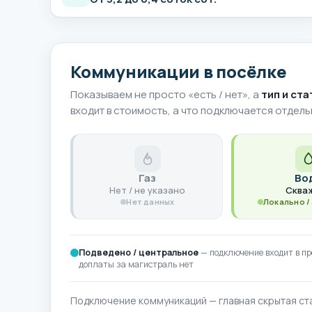
Коммуникации в посёлке
Показываем не просто «есть / нет», а
тип и ст
входит в стоимость, а что подключается отдель
Газ
Во
Нет / не указано
Сква
Нет данных
Локально /
Подведено / центральное
— подключение входит в пр
доплаты за магистраль нет
Подключение коммуникаций — главная скрытая ста