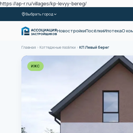
https://ap-r.ru/villages/kp-levyy-bereg/
Выбрать город
Новостройки
Посёлки
Ипотека
О ко
Главная
›
Коттеджные посёлки
›
КП Левый берег
ИЖС