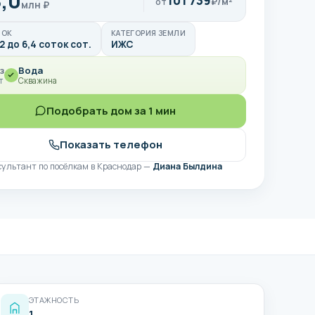
,0
101 739
₽/м²
от
млн ₽
ТОК
КАТЕГОРИЯ ЗЕМЛИ
2 до 6,4 соток сот.
ИЖС
з
Вода
т
Скважина
Подобрать дом за 1 мин
Показать телефон
сультант по посёлкам в Краснодар —
Диана Былдина
ЭТАЖНОСТЬ
1