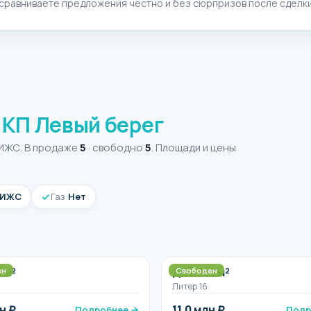
 сравниваете предложения честно и без сюрпризов после сделки
е
КП Левый берег
 ИЖС. В продаже
5
· свободно
5
. Площади и цены
ИЖС
Газ:
Нет
 м²
Дом 101 м²
ен
Свободен
Литер 16
н ₽
11,0 млн ₽
Подробнее →
Подр