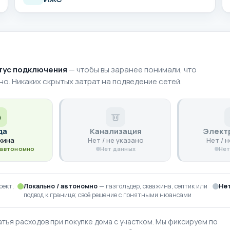
атус подключения
— чтобы вы заранее понимали, что
но. Никаких скрытых затрат на подведение сетей.
да
Канализация
Элект
жина
Нет / не указано
Нет / 
 автономно
Нет данных
Нет
оект,
Локально / автономно
— газгольдер, скважина, септик или
Не
подвод к границе; своё решение с понятными нюансами
тья расходов при покупке дома с участком. Мы фиксируем по