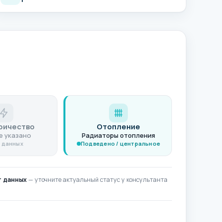
ричество
Отопление
не указано
Радиаторы отопления
 данных
Подведено / центральное
т данных
— уточните актуальный статус у консультанта