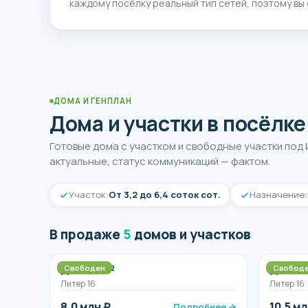
каждому посёлку реальный тип сетей, поэтому вы
ДОМА И ГЕНПЛАН
Дома и участки в посёлк
Готовые дома с участком и свободные участки под
актуальные, статус коммуникаций — фактом.
Участок:
От 3,2 до 6,4 соток сот.
Назначение:
В продаже
5
домов и участков
Дом 69 м²
Дом 90
Свободен
Свобод
Литер 16
Литер 16
8,0 млн ₽
10,5 мл
Подробнее →