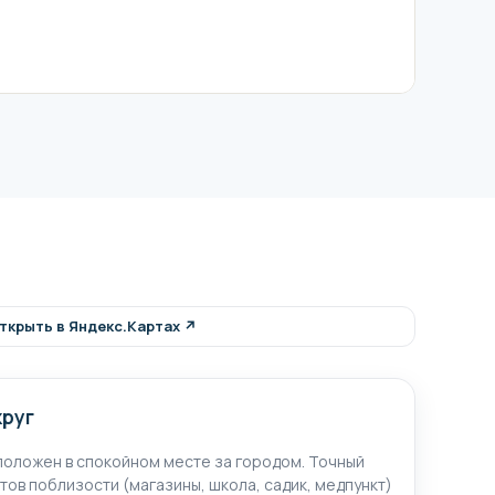
структуры и жизнь в экологически чистом
ии застройщиков". Наши специалисты помогут вам
на этой странице.
ткрыть в Яндекс.Картах ↗
круг
оложен в спокойном месте за городом. Точный
тов поблизости (магазины, школа, садик, медпункт)