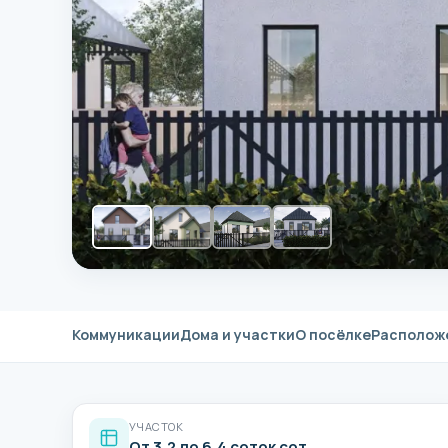
Коммуникации
Дома и участки
О посёлке
Располож
УЧАСТОК
От 3,2 до 6,4 соток сот.