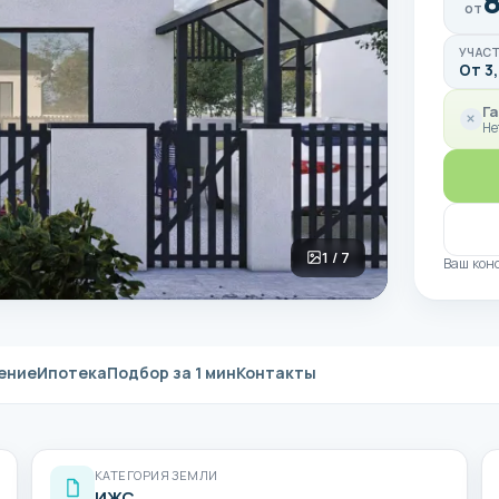
8
от
УЧАС
От 3,
Га
Не
1 / 7
Ваш кон
ение
Ипотека
Подбор за 1 мин
Контакты
КАТЕГОРИЯ ЗЕМЛИ
ИЖС