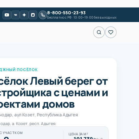
8-800-550-23-93
Бесплатно с РФ · 10:00–19:00 без выходных
ДЖНЫЙ ПОСЁЛОК
сёлок Левый берег от
стройщика с ценами и
оектами домов
нодар, аул Козет, Республика Адыгея
нодар, а. Козет, респ. Адыгея
С УЧАСТКОМ
ЦЕНА ЗА М²