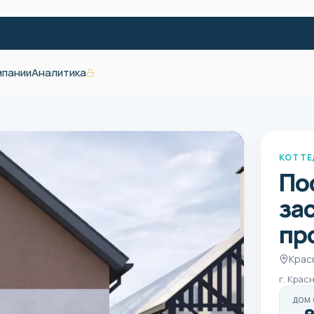
мпании
Аналитика
КОТТЕ
По
за
пр
Крас
г. Крас
ДОМ 