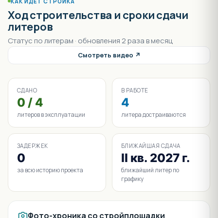
КАК ИДЁТ СТРОЙКА
Ход строительства и сроки сдачи
литеров
Статус по литерам · обновления 2 раза в месяц
Смотреть видео ↗
СДАНО
В РАБОТЕ
0 / 4
4
литеров в эксплуатации
литера достраиваются
ЗАДЕРЖЕК
БЛИЖАЙШАЯ СДАЧА
0
II кв. 2027 г.
за всю историю проекта
ближайший литер по
графику
Фото-хроника со стройплощадки