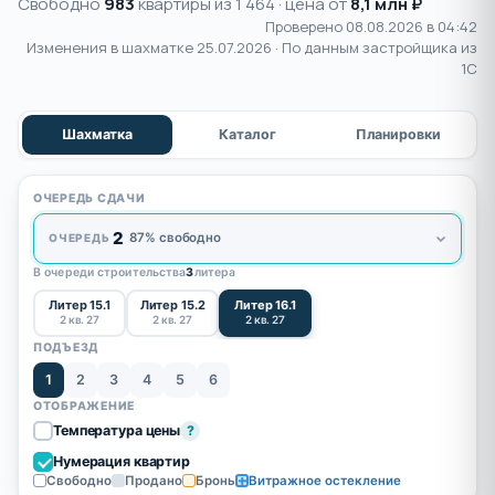
Свободно
983
квартиры из 1 464 · цена от
8,1 млн ₽
Проверено 08.08.2026 в 04:42
Изменения в шахматке
25.07.2026
· По данным застройщика из
1С
Шахматка
Каталог
Планировки
ОЧЕРЕДЬ СДАЧИ
2
87% свободно
ОЧЕРЕДЬ
В очереди строительства
3
литера
Литер 15.1
Литер 15.2
Литер 16.1
2 кв. 27
2 кв. 27
2 кв. 27
ПОДЪЕЗД
1
2
3
4
5
6
ОТОБРАЖЕНИЕ
Температура цены
?
Нумерация квартир
Свободно
Продано
Бронь
Витражное остекление