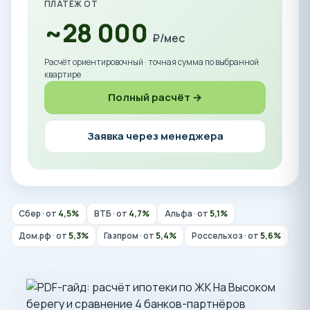
ПЛАТЁЖ ОТ
~28 000
₽/мес
Расчёт ориентировочный · точная сумма по выбранной
квартире
Полный расчёт →
Заявка через менеджера
Сбер · от
4,5%
ВТБ · от
4,7%
Альфа · от
5,1%
Дом.рф · от
5,3%
Газпром · от
5,4%
Россельхоз · от
5,6%