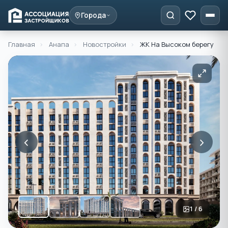
Города
Главная
›
Анапа
›
Новостройки
›
ЖК На Высоком берегу
‹
›
1 / 6