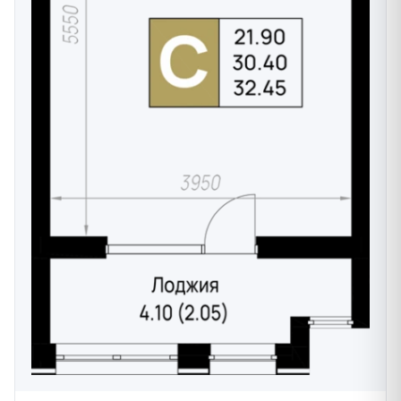
Два детских сада по 160 воспитанников
Развивающие центры и творческие студии
Собственный торговый центр
Коммерческие помещения на первых этажах
Кафе, рестораны, магазины повседневного
спроса
6 спортивных площадок для разных возрастов
Воркаут-зона с профессиональными
тренажерами
Площадки для игровых видов спорта
Велосипедные дорожки
Зона для занятий йогой
Подземный охраняемый паркинг на 939 мест
Наземные парковочные места
Круглосуточное видеонаблюдение
Система контроля доступа