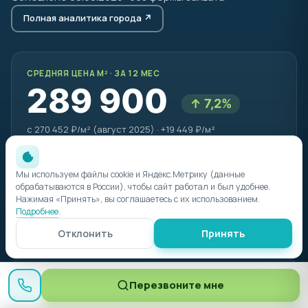
Полная аналитика города ↗
СРЕДНЯЯ ЦЕНА М² · ЗА 12 МЕС
289 900
↑ 7,2%
с 270 452 ₽/м² (август 2025) · +19 449 ₽/м²
Мы используем файлы cookie и Яндекс.Метрику (данные
СКОРОСТЬ ПРОДАЖ
обрабатываются в России), чтобы сайт работал и был удобнее.
Нажимая «Принять», вы соглашаетесь с их использованием.
32
кв/мес
Подробнее
.
в 1,4× выше средней по Анапе
Отклонить
Принять
РЕЙТИНГ ПО ДИНАМИКЕ
Перезвоните мне
№8
из 19