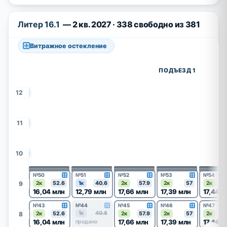
Литер 16.1
— 2 кв. 2027 · 338 свободно из 381
Витражное остекление
ПОДЪЕЗД 1
12
11
10
№50
№51
№52
№53
№54
9
2к
52.6
1к
40.6
2к
57.9
2к
57
2к
16,04 млн
12,79 млн
17,66 млн
17,39 млн
17,44 м
№43
№44
№45
№46
№47
1к
40.6
8
2к
52.6
2к
57.9
2к
57
2к
16,04 млн
17,66 млн
17,39 млн
17,44 м
продано