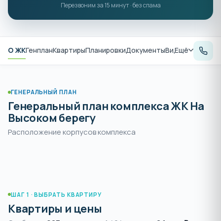
Перезвоним за 15 минут · без спама
О ЖК
Генплан
Квартиры
Планировки
Документы
Видеообзор
Ещё
Рас
ГЕНЕРАЛЬНЫЙ ПЛАН
Генеральный план комплекса ЖК На
Высоком берегу
Расположение корпусов комплекса
ШАГ 1 · ВЫБРАТЬ КВАРТИРУ
Квартиры и цены