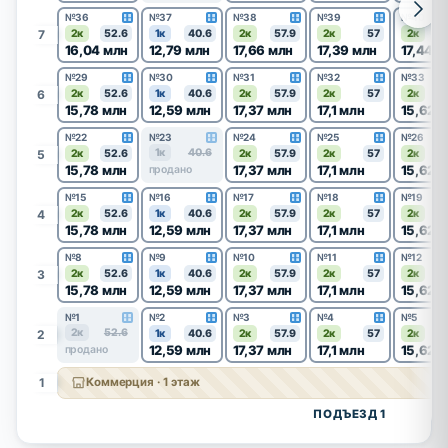
№36
№37
№38
№39
№40
7
2к
52.6
1к
40.6
2к
57.9
2к
57
2к
16,04 млн
12,79 млн
17,66 млн
17,39 млн
17,44 м
№29
№30
№31
№32
№33
6
2к
52.6
1к
40.6
2к
57.9
2к
57
2к
15,78 млн
12,59 млн
17,37 млн
17,1 млн
15,62 
№22
№23
№24
№25
№26
1к
40.6
5
2к
52.6
2к
57.9
2к
57
2к
15,78 млн
17,37 млн
17,1 млн
15,62 
продано
№15
№16
№17
№18
№19
4
2к
52.6
1к
40.6
2к
57.9
2к
57
2к
15,78 млн
12,59 млн
17,37 млн
17,1 млн
15,62 
№8
№9
№10
№11
№12
3
2к
52.6
1к
40.6
2к
57.9
2к
57
2к
15,78 млн
12,59 млн
17,37 млн
17,1 млн
15,62 
№1
№2
№3
№4
№5
2к
52.6
2
1к
40.6
2к
57.9
2к
57
2к
12,59 млн
17,37 млн
17,1 млн
15,62 
продано
1
Коммерция · 1 этаж
ПОДЪЕЗД 1