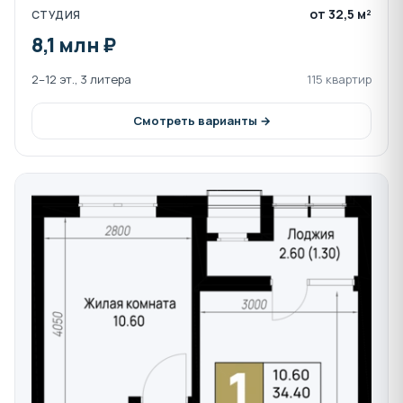
Консьерж-сервис в лобби
от 32,5 м²
СТУДИЯ
8,1 млн ₽
Квартиры на Высоком берегу в Анапе окружены
2–12 эт., 3 литера
115 квартир
уникальными природными
достопримечательностями:
Смотреть варианты →
Заповедник "Утриш" - экологически чистая
зона
Пляжи с кварцевым песком в пешей
доступности
Лысая гора и природные ландшафты
Долина лотосов и Бугазская коса
Энотуризм и культурная жизнь
Винодельне "Гай-Кодзор" (9 км)
Имению "Скалистый берег" (12 км)
Комплексу "Галицкий и Галицкий" (23 км)