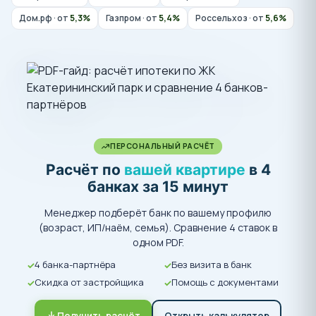
Дом.рф · от
5,3%
Газпром · от
5,4%
Россельхоз · от
5,6%
ПЕРСОНАЛЬНЫЙ РАСЧЁТ
Расчёт по
вашей квартире
в 4
банках за 15 минут
Менеджер подберёт банк по вашему профилю
(возраст, ИП/наём, семья). Сравнение 4 ставок в
одном PDF.
4 банка-партнёра
Без визита в банк
Скидка от застройщика
Помощь с документами
Получить расчёт
Открыть калькулятор