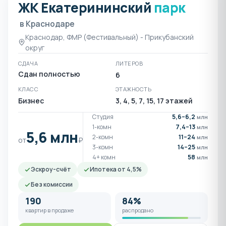
ЖК Екатерининский
парк
ЖК Екатерининский парк 
в Краснодаре
Краснодар, ФМР (Фестивальный) - Прикубанский
округ
СДАЧА
ЛИТЕРОВ
Сдан полностью
6
КЛАСС
ЭТАЖНОСТЬ
Бизнес
3, 4, 5, 7, 15, 17 этажей
Студия
5,6–6,2
млн
1-комн
7,4–13
млн
5,6 млн
2-комн
11–24
млн
от
₽
3-комн
14–25
млн
4+ комн
58
млн
Эскроу-счёт
Ипотека от 4,5%
Без комиссии
190
84%
квартир в продаже
распродано