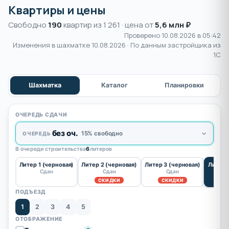
Квартиры и цены
Свободно
190
квартир из 1 261 · цена от
5,6 млн ₽
Проверено 10.08.2026 в 05:42
Изменения в шахматке
10.08.2026
· По данным застройщика из
1С
Шахматка
Каталог
Планировки
ОЧЕРЕДЬ СДАЧИ
без оч.
15% свободно
ОЧЕРЕДЬ
В очереди строительства
6
литеров
Литер 1 (черновая)
Литер 2 (черновая)
Литер 3 (черновая)
Литер 
Сдан
Сдан
Сдан
СКИДКИ
СКИДКИ
С
ПОДЪЕЗД
1
2
3
4
5
ОТОБРАЖЕНИЕ