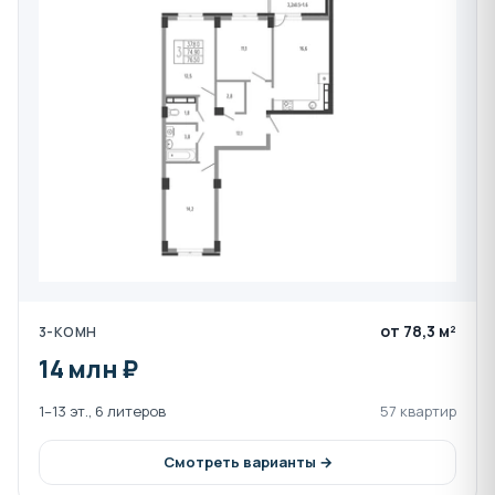
Чтобы купить квартиру от застройщика в ЖК
Екатерининский парк без комиссий и переплат,
звоните в отдел продаж Ассоциации застройщиков
по бесплатному телефону 8-800-550-23-93 или
пишите в онлайн-чат.
Все цены, планировки и остатки квартир в открытом
доступе находятся ниже на этой странице.
от 78,3 м²
3-КОМН
14 млн ₽
1–13 эт., 6 литеров
57 квартир
Смотреть варианты →