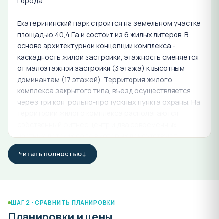
города.
Екатерининский парк строится на земельном участке
площадью 40,4 Га и состоит из 6 жилых литеров. В
основе архитектурной концепции комплекса -
каскадность жилой застройки, этажность сменяется
от малоэтажной застройки (3 этажа) к высотным
доминантам (17 этажей). Территория жилого
комплекса закрытого типа, въезд осуществляется
через три контрольно-пропускных пункта охраны. На
территории жилого комплекса располагаются
собственный фитнес центр и два современных
частных детских сада в которых присутствуют
творческие и развивающие занятия, работа с
Читать полностью
логопедом и психологом, игры и отдых.
По первым этажам жилого комплекса
располагаются коммерческие помещения, которые
служат для обеспечения потребностей жителей
ШАГ 2 · СРАВНИТЬ ПЛАНИРОВКИ
Планировки и цены
только данного комплекса. В составе коммерческих