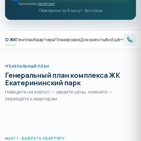
принимаю
политику
Перезвоним за 15 минут · без спама
О ЖК
Генплан
Квартиры
Планировки
Документы
Видеообзор
Ещё
Рас
ГЕНЕРАЛЬНЫЙ ПЛАН
Генеральный план комплекса ЖК
Екатерининский парк
Наведите на корпус — увидите цены, кликните —
Раздвиньте
, чтобы увеличить и
перейдёте к квартирам
пальцами или
+
выбрать корпус
нажмите
ШАГ 1 · ВЫБРАТЬ КВАРТИРУ