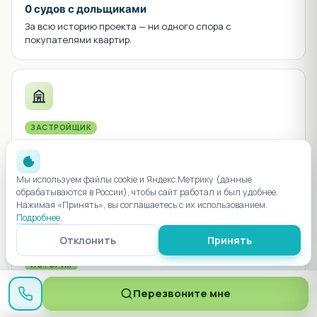
0 судов с дольщиками
За всю историю проекта — ни одного спора с
покупателями квартир.
ЗАСТРОЙЩИК
Топ-3 РФ
Один из крупнейших застройщиков России по объёму
ввода жилья.
Мы используем файлы cookie и Яндекс.Метрику (данные
обрабатываются в России), чтобы сайт работал и был удобнее.
Нажимая «Принять», вы соглашаетесь с их использованием.
Подробнее
.
Отклонить
Принять
ИСТОРИЯ
Сдан в срок
Перезвоните мне
6 литеров сдано в срок или раньше графика, 0 переносов.