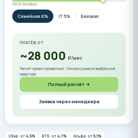
ПРОГРАММА
Семейная 6%
IT 5%
Базовая
ПЛАТЁЖ ОТ
~28 000
₽/мес
Расчёт ориентировочный · точная сумма по выбранной
квартире
Полный расчёт →
Заявка через менеджера
Сбер · от
4,5%
ВТБ · от
4,7%
Альфа · от
5,1%