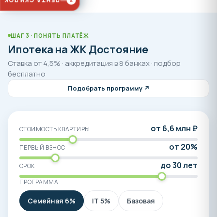
ЛЕНТА СКИДОК
3
вам с выбором, проконсультируют по ценам и
остаткам, планировкам по телефону 8-800-550-23-
93.
ШАГ 3 · ПОНЯТЬ ПЛАТЁЖ
Ипотека на ЖК Достояние
Ставка от 4,5% · аккредитация в 8 банках · подбор
бесплатно
Подобрать программу ↗
от 6,6 млн ₽
СТОИМОСТЬ КВАРТИРЫ
от 20%
ПЕРВЫЙ ВЗНОС
до 30 лет
СРОК
ПРОГРАММА
Семейная 6%
IT 5%
Базовая