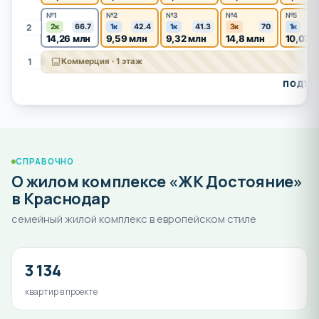
№1
№2
№3
№4
№5
2
2к
66.7
1к
42.4
1к
41.3
3к
70
1к
14,26 млн
9,59 млн
9,32 млн
14,8 млн
10,07 
1
Коммерция · 1 этаж
ПОДЪЕЗ
СПРАВОЧНО
О жилом комплексе «ЖК Достояние»
в Краснодар
семейный жилой комплекс в европейском стиле
3 134
квартир в проекте