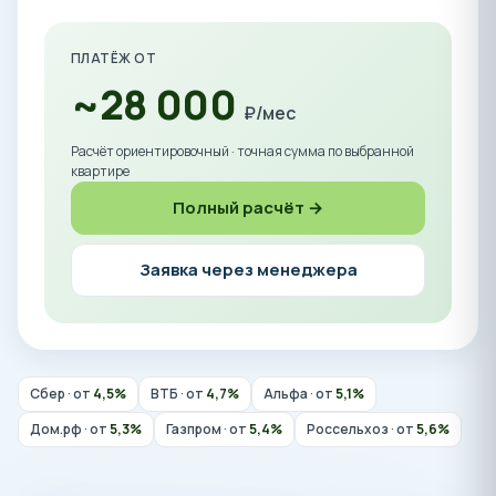
ПЛАТЁЖ ОТ
~28 000
₽/мес
Расчёт ориентировочный · точная сумма по выбранной
квартире
Полный расчёт →
Заявка через менеджера
Сбер · от
4,5%
ВТБ · от
4,7%
Альфа · от
5,1%
Дом.рф · от
5,3%
Газпром · от
5,4%
Россельхоз · от
5,6%