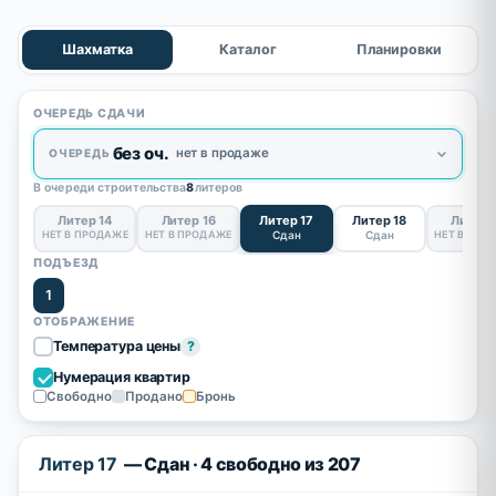
Шахматка
Каталог
Планировки
ОЧЕРЕДЬ СДАЧИ
без оч.
нет в продаже
ОЧЕРЕДЬ
В очереди строительства
8
литеров
Литер 14
Литер 16
Литер 17
Литер 18
Литер 
НЕТ В ПРОДАЖЕ
НЕТ В ПРОДАЖЕ
Сдан
Сдан
НЕТ В ПРО
ПОДЪЕЗД
1
ОТОБРАЖЕНИЕ
Температура цены
?
Нумерация квартир
Свободно
Продано
Бронь
Литер 17
— Сдан · 4 свободно из 207