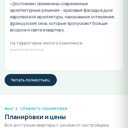
«Достоянии» применены современные
архитектурные решения – красивые фасады в духе
европейской архитектуры, панорамное остекление,
французские окна, которые пропускают больше
воздуха и света в квартиру.
На территории жилого комплекса
располагаются:
5 многоуровневых наземных паркингов
4 подземных паркинга
Читать полностью
3 детских сада на 900мест
школа на 1550 мест
зоны отдыха для взрослых
зоны для занятия спортом
ШАГ 2 · СРАВНИТЬ ПЛАНИРОВКИ
зоны с детскими игровыми площадками
Планировки и цены
зеленые аллеи с ландшафтным дизайном
Все доступные квартиры с ценами от застройщика