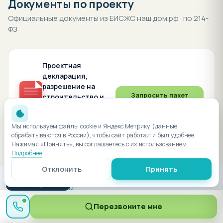
Документы по проекту
Официальные документы из ЕИСЖС наш.дом.рф · по 214-
ФЗ
Проектная
декларация,
разрешение на
Запросить пакет
строительство и
PDF
др.
актуальная редакция · по
Мы используем файлы cookie и Яндекс.Метрику (данные
запросу
обрабатываются в России), чтобы сайт работал и был удобнее.
Нажимая «Принять», вы соглашаетесь с их использованием.
Подробнее
.
Отклонить
Принять
● Менеджер онлайн
ЧАСТЫЕ ВОПРОСЫ
Частые вопросы
Перезвоните мне
Кратко о самом важном при покупке квартиры