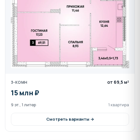
стяжка пола
полная разводка систем водоснабжения для
радиаторов конвекторного типа
радиаторы конвекторного типа
остекление
выполнен ввод электрики в квартиру
Помимо всех перечисленных выше плюсов в
непосредственной близости от территории
от 69,5 м²
3-КОМН
комплекса находится:
15 млн ₽
3 школы ( №95,96,99)
Строительный центр «Леруа Мерлен»
9 эт., 1 литер
1 квартира
Футбольная академия
Смотреть варианты →
9 детских садов
аптеки
остановки общественного транспорта