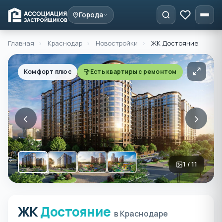
Города
Главная
›
Краснодар
›
Новостройки
›
ЖК Достояние
Комфорт плюс
Есть квартиры с ремонтом
‹
›
1 / 11
ЖК
Достояние
ЖК Достояние в Краснод
в Краснодаре