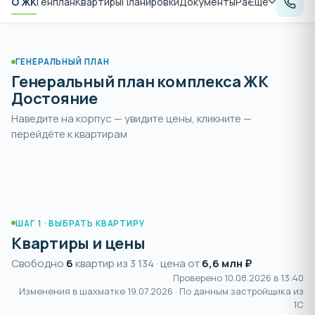
О ЖК
Генплан
Квартиры
Планировки
Документы
Расположение
Ещё
А
ГЕНЕРАЛЬНЫЙ ПЛАН
Генеральный план комплекса ЖК
Достояние
Наведите на корпус — увидите цены, кликните —
Раздвиньте
, чтобы увеличить и
перейдёте к квартирам
пальцами или
+
выбрать корпус
нажмите
ШАГ 1 · ВЫБРАТЬ КВАРТИРУ
Квартиры и цены
Свободно
6
квартир из 3 134 · цена от
6,6 млн ₽
Проверено 10.08.2026 в 13:40
Изменения в шахматке
19.07.2026
· По данным застройщика из
1С