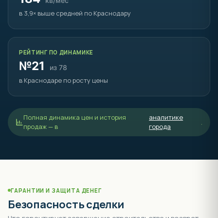
кв/мес
в 3,9× выше средней по Краснодару
РЕЙТИНГ ПО ДИНАМИКЕ
№21
из 78
в Краснодаре по росту цены
Полная динамика цен и история
аналитике
.
продаж — в
города
ГАРАНТИИ И ЗАЩИТА ДЕНЕГ
Безопасность сделки