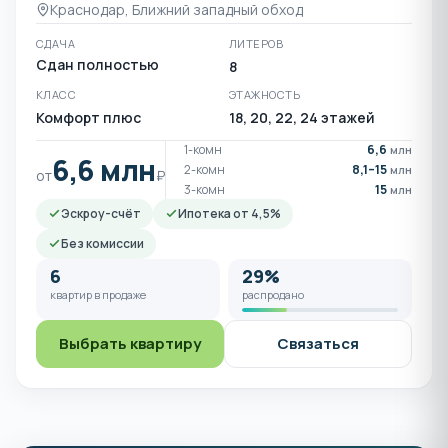
Краснодар, Ближний западный обход
СДАЧА
ЛИТЕРОВ
Сдан полностью
8
КЛАСС
ЭТАЖНОСТЬ
Комфорт плюс
18, 20, 22, 24 этажей
1-комн
6,6
млн
6,6 млн
2-комн
8,1–15
млн
от
₽
3-комн
15
млн
Эскроу-счёт
Ипотека от 4,5%
Без комиссии
6
29%
квартир в продаже
распродано
Выбрать квартиру
Связаться