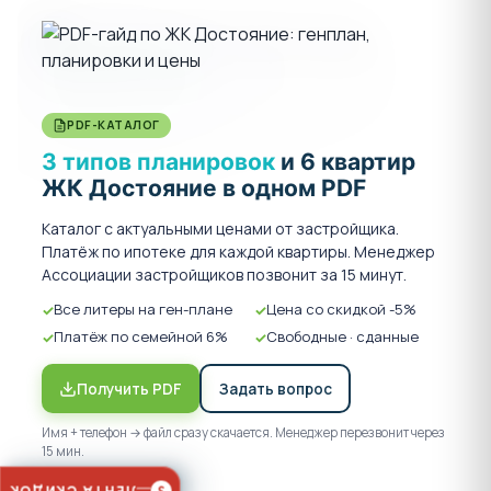
Гипермаркет «Магнит»
Бассейн ЦСК
«Баскет-холл»
Так же в 3 минутах езды от территории ЖК
PDF-КАТАЛОГ
находится ТРЦ "Красная площадь", который
3 типов планировок
и 6 квартир
удовлетворит все ваши потребности, так как на
ЖК Достояние в одном PDF
территории развлекательного комплекса
имеются: ресторанные дворики, магазины
Каталог с актуальными ценами от застройщика.
одежды, кинотеатр и даже ледовый каток.
Платёж по ипотеке для каждой квартиры. Менеджер
Ассоциации застройщиков позвонит за 15 минут.
Все литеры на ген-плане
Цена со скидкой -5%
Платёж по семейной 6%
Свободные · сданные
Строительство ведётся в соответствии с
Федеральным законом №214.
Получить PDF
Задать вопрос
Имя + телефон → файл сразу скачается. Менеджер перезвонит через
Для того чтобы купить квартиру без переплат и
15 мин.
без комиссий звоните в отдел продаж Ассоциации
застройщиков, менеджеры нашей компании помогут