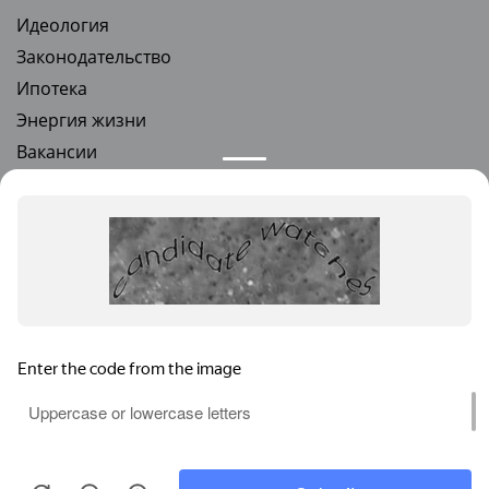
Идеология
Законодательство
Ипотека
Энергия жизни
Вакансии
Стать партнером
Квартиры в новостройках
Квартиры от застройщика
Ремонт под ключ
Новости и предложения
Мы используем файлы cookie и Яндекс.Метрику (данные
обрабатываются в России), чтобы сайт работал и был удобнее.
Нажимая «Принять», вы соглашаетесь с их использованием.
Подробнее
.