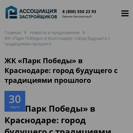
8 (800) 550 23 93
Звонок бесплатный
Главная
Новости и предложения
ЖК «Парк Победы» в Краснодаре: город будущего с
традициями прошлого
ЖК «Парк Победы» в
Краснодаре: город будущего с
традициями прошлого
30
ЖК «Парк Победы» в
марта
Краснодаре: город
будущего с традициями