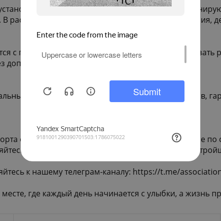
установлены системы видеонаблюдения и функционируют 
. В распоряжении жильцов — колясочные помещения, д
ся с предчистовой отделкой, с возможностью заказать р
ез дополнительных хлопот.
ральным законом №214 с применением эскроу-счетов, г
орта с ЖК Небо. Узнайте больше о нашем комплексе по 
яйтесь связаться с отделом продаж Ассоциации застройщ
йтесь к нашему телеграм-каналу:
https://t.me/associati
месте, где каждый день начинается с улыбки, а жизнь пр