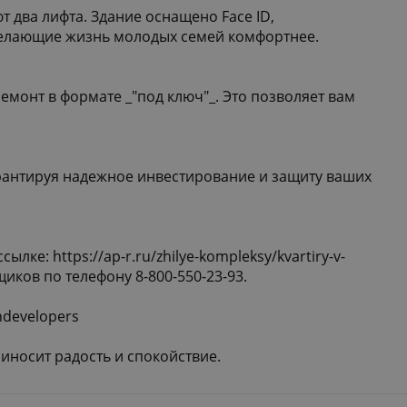
два лифта. Здание оснащено Face ID,
елающие жизнь молодых семей комфортнее.
емонт в формате _"под ключ"_. Это позволяет вам
арантируя надежное инвестирование и защиту ваших
ссылке:
https://ap-r.ru/zhilye-kompleksy/kvartiry-v-
иков по телефону 8-800-550-23-93.
ondevelopers
иносит радость и спокойствие.