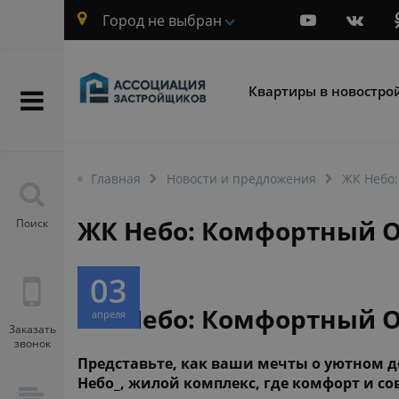
Город не выбран
Квартиры в новостро
Главная
Новости и предложения
ЖК Небо:
ЖК Небо: Комфортный О
Поиск
03
ЖК Небо: Комфортный О
апреля
Заказать
звонок
Представьте, как ваши мечты о уютном до
Небо_, жилой комплекс, где комфорт и с