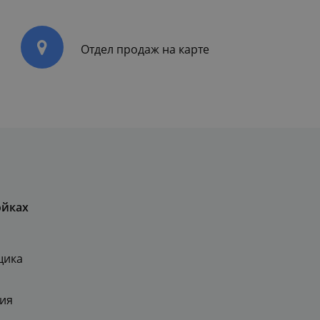
Отдел продаж на карте
ойках
щика
ия