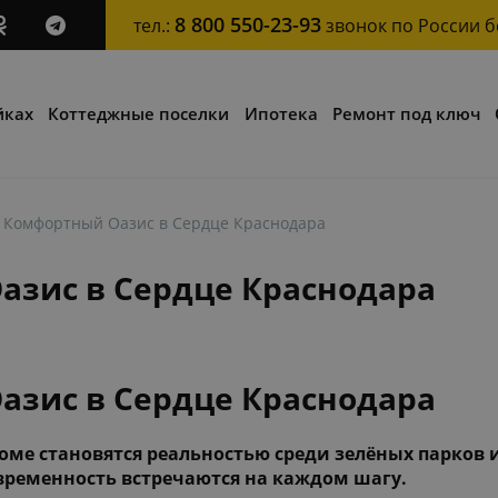
8 800 550-23-93
тел.:
звонок по России 
йках
Коттеджные поселки
Ипотека
Ремонт под ключ
 Комфортный Оазис в Сердце Краснодара
азис в Сердце Краснодара
азис в Сердце Краснодара
ме становятся реальностью среди зелёных парков и
овременность встречаются на каждом шагу.