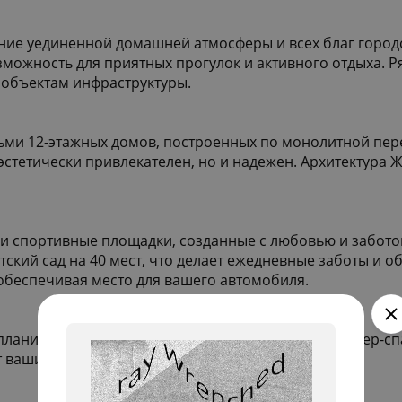
ние уединенной домашней атмосферы и всех благ городс
зможность для приятных прогулок и активного отдыха. 
 объектам инфраструктуры.
сьми 12-этажных домов, построенных по монолитной пе
стетически привлекателен, но и надежен. Архитектура 
 и спортивные площадки, созданные с любовью и забото
ий сад на 40 мест, что делает ежедневные заботы и об
обеспечивая место для вашего автомобиля.
ланировочные решения, включая квартиры с мастер-сп
ет вашим мечтам о комфортной жизни.