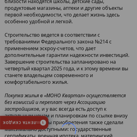
близости находятся школы, детские сады,
продуктовые магазины, аптеки и другие объекты
первой необходимости, что делает жизнь здесь
особенно удобной и легкой.
Строительство ведется в соответствии с
требованиями Федерального закона №214 с
применением эскроу-счетов, что дает
дополнительные гарантии надежности инвестиций.
Завершение строительства запланировано на
четвертый квартал 2025 года, и к этому времени вы
станете владельцем современного и
комфортабельного жилья.
Покупка жилья в «МОНО Квартал» осуществляется
без комиссий и переплат через Ассоциацию
застройщиков
, и у вас всегда есть доступ к
актуальным ценам и планировкам по ссылке внизу
страницы. Способы приобретения также сделали
ЛЕНТА СКИДОК
1
максимально доступными: государственные
сертификаты, военная ипотека, материнский