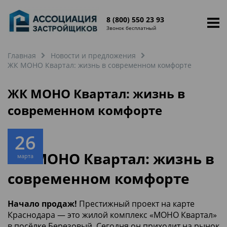
8 (800) 550 23 93
Звонок бесплатный
Главная
Новости и предложения
ЖК МОНО Квартал: жизнь в современном комфорте
ЖК МОНО Квартал: жизнь в
современном комфорте
26
ЖК МОНО Квартал: жизнь в
марта
современном комфорте
Начало продаж!
Престижный проект на карте
Краснодара — это жилой комплекс «МОНО Квартал»
в посёлке Березовый. Сегодня он приходит на рынок