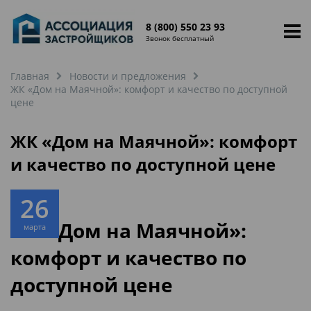
8 (800) 550 23 93
Звонок бесплатный
Главная
Новости и предложения
ЖК «Дом на Маячной»: комфорт и качество по доступной
цене
ЖК «Дом на Маячной»: комфорт
и качество по доступной цене
26
ЖК «Дом на Маячной»:
марта
комфорт и качество по
доступной цене