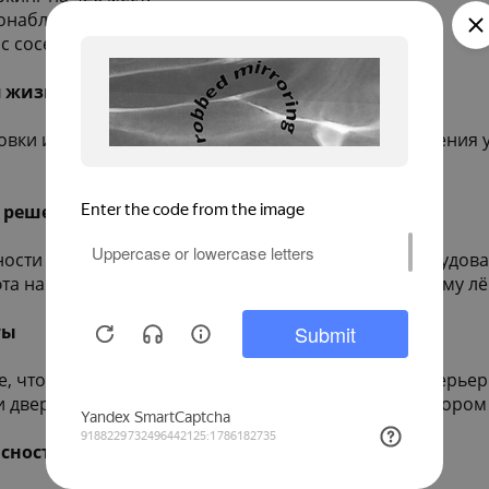
еонаблюдения.
с соседями.
я жизни
овки из 482 квартир. Просторные и светлые помещения 
е решения
нности в безопасности и защищенности. Входы оборудов
фта на каждый подъезд сделают перемещение по дому лё
ты
е, чтобы вы могли воплотить в них любые свои интерье
 и дверей. Теперь ваш дом — это чистый лист, на которо
асность инвестиций