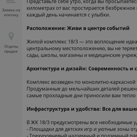
Представьте себе утро, когда вы просыпаете
километрах от вас простирается безбрежное
Заявка на
каждый день начинается с улыбки.
ипотеку
Расположение: Живи в центре событий
Жилой комплекс 18/3 — это воплощение идеа
Отделы
центральному местоположению, вы не теряете
продаж
сады, школы, магазины и медицинские учрежд
Архитектура и дизайн: Современность и 
Комплекс возведен по монолитно-каркасной
Продуманные до мельчайших деталей решения
самые прохладные дни приносили вам тепло 
Инфраструктура и удобства: Все для ваш
В ЖК 18/3 предусмотрены все необходимые у
- Площадки для детских игр и уютные зоны от
- Трехуровневый надземный и подземный пар