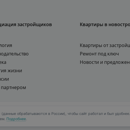
циация застройщиков
Квартиры в новостр
логия
Квартиры от застрой
нодательство
Ремонт под ключ
ека
Новости и предложен
гия жизни
нсии
ь партнером
 продаж жилой и коммерческой
Политика конфидициаль
 (данные обрабатываются в России), чтобы сайт работал и был удобнее
ием.
Подробнее
.