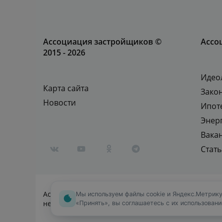
Ассоциация застройщиков ©
Ассо
2015 - 2026
Идео
Карта сайта
Зако
Новости
Ипот
Энер
Вака
Стат
Ассоциация застройщиков — объединенный отдел
Мы используем файлы cookie и Яндекс.Метрику
недвижимости от «Эконом» до «Бизнес-класса»
«Принять», вы соглашаетесь с их использован