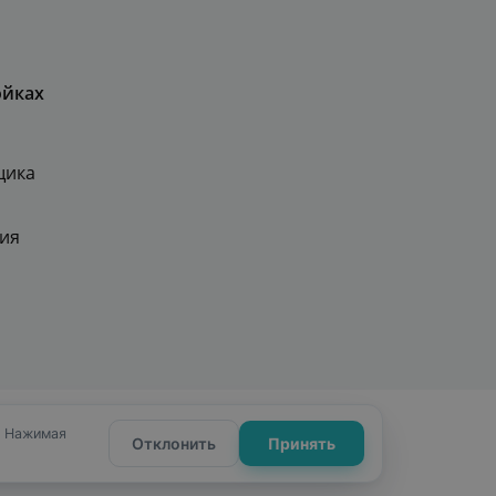
ойках
щика
ия
ности
Сайт от Webformula
. Нажимая
Отклонить
Принять