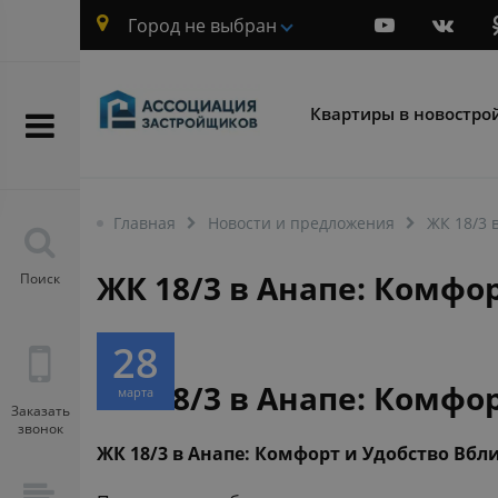
Город не выбран
Квартиры в новостро
Главная
Новости и предложения
ЖК 18/3 
ЖК 18/3 в Анапе: Комфо
Поиск
28
ЖК 18/3 в Анапе: Комфо
марта
Заказать
звонок
ЖК 18/3 в Анапе: Комфорт и Удобство Вбл