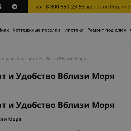
8 800 550-23-93
тел.:
звонок по России 
йках
Коттеджные поселки
Ипотека
Ремонт под ключ
в Анапе: Комфорт и Удобство Вблизи Моря
рт и Удобство Вблизи Моря
рт и Удобство Вблизи Моря
изи Моря