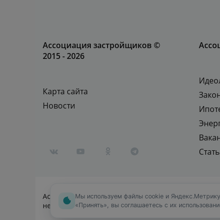
Ассоциация застройщиков ©
Ассо
2015 - 2026
Идео
Карта сайта
Зако
Новости
Ипот
Энер
Вака
Стат
Ассоциация застройщиков — объединенный отдел
Мы используем файлы cookie и Яндекс.Метрику
недвижимости от «Эконом» до «Бизнес-класса»
«Принять», вы соглашаетесь с их использован