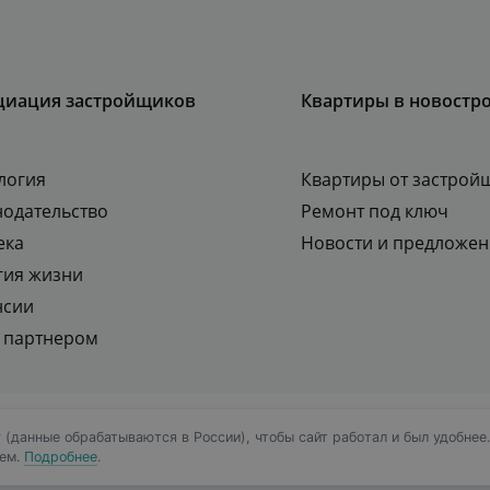
циация застройщиков
Квартиры в новостр
логия
Квартиры от застрой
нодательство
Ремонт под ключ
ека
Новости и предложен
гия жизни
нсии
ь партнером
 продаж жилой и коммерческой
Политика конфидициаль
 (данные обрабатываются в России), чтобы сайт работал и был удобнее
ием.
Подробнее
.