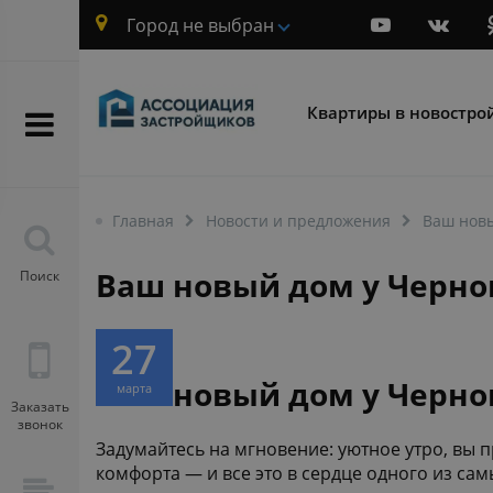
Город не выбран
Квартиры в новостро
Главная
Новости и предложения
Ваш новы
Ваш новый дом у Черног
Поиск
27
Ваш новый дом у Черног
марта
Заказать
звонок
Задумайтесь на мгновение: уютное утро, вы 
комфорта — и все это в сердце одного из са