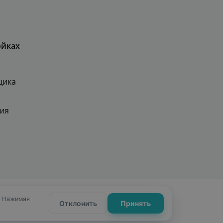
ойках
щика
ия
ности
Сайт от Webformula
. Нажимая
Отклонить
Принять