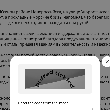
 Южном районе Новороссийска, на улице Хворостянског
ут, а прохладные морские бризы напомнят, что берег мор
е, где все необходимое находится под рукой.
впечатляет своей гармонией и сдержанной элегантность
защищенные от ветров благодаря продуманной планиров
ый стиль, придавая зданиям выразительность и надежно
ечает всем потребностям современного жителя. В шагово
тры. Благоустроенные дворы с игровыми площадками и 
 уголок приглашает почувствовать себя дома.
ообразны: однокомнатные, двухкомнатные и трехкомнатн
 лоджии и практичные балконы дарят возможность нас
хнологии безопасности: система видеонаблюдения, кон
овременные лифты и предусмотренные кладовые делают ж
т всем требованиям по сейсмоустойчивости и закона №2