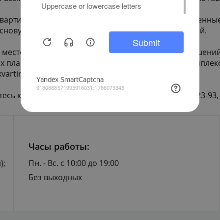
вартир. Предчистовая отделка включает оштукатуренные
 основу для воплощения ваших интерьерных решений.
го местоположения, продуманных архитектурных решений
х планов и достижений. Узнать больше об этом комплекс
kvartiry-v-novostroykakh/zhk-kutuzovskiy/
сь к нашим специалистам по телефону 8-800-550-23-93,
Часы работы:
);
Пн. - Вс. с 10:00 до 19:00
Без выходных