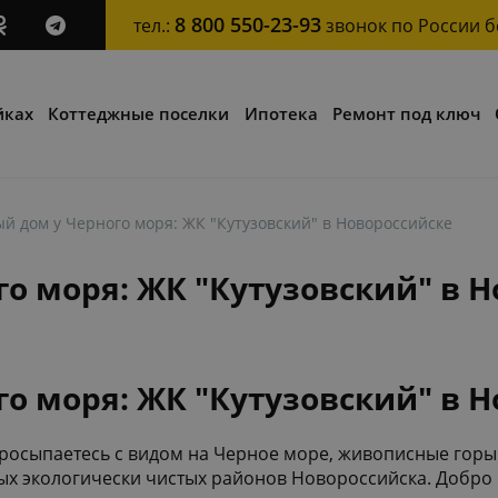
8 800 550-23-93
тел.:
звонок по России 
йках
Коттеджные поселки
Ипотека
Ремонт под ключ
й дом у Черного моря: ЖК "Кутузовский" в Новороссийске
о моря: ЖК "Кутузовский" в 
о моря: ЖК "Кутузовский" в 
просыпаетесь с видом на Черное море, живописные горы
мых экологически чистых районов Новороссийска. Добро 