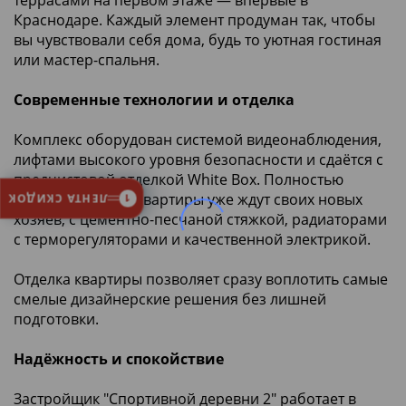
Краснодаре. Каждый элемент продуман так, чтобы
вы чувствовали себя дома, будь то уютная гостиная
или мастер-спальня.
Современные технологии и отделка
Комплекс оборудован системой видеонаблюдения,
лифтами высокого уровня безопасности и сдаётся с
предчистовой отделкой White Box. Полностью
подготовленные квартиры уже ждут своих новых
ЛЕНТА СКИДОК
1
хозяев, с цементно-песчаной стяжкой, радиаторами
с терморегуляторами и качественной электрикой.
Отделка квартиры позволяет сразу воплотить самые
смелые дизайнерские решения без лишней
подготовки.
Надёжность и спокойствие
Застройщик "Спортивной деревни 2" работает в