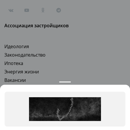
Ассоциация застройщиков
Идеология
Законодательство
Ипотека
Энергия жизни
Вакансии
Стать партнером
Квартиры в новостройках
Квартиры от застройщика