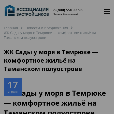
8 (800) 550 23 93
Звонок бесплатный
Главная
Новости и предложения
ЖК Сады у моря в Темрюке — комфортное жильё на
Таманском полуострове
ЖК Сады у моря в Темрюке —
комфортное жильё на
Таманском полуострове
17
ЖК Сады у моря в Темрюке
апреля
— комфортное жильё на
Таманском полуострове