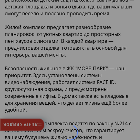
детская площадка и зоны отдыха, где ваши малыши
смогут весело и полезно проводить время.
Жилой комплекс предлагает разнообразие
планировок: от уютных квартир до просторных
пентхаусов с лифтами. В каждой квартире —
предчистовая отделка, готовая стать основой для
интерьера вашей мечты.
Безопасность жильцов в ЖК "МОРЕ-ПАРК" — наш
приоритет. Здесь установлены системы
видеонаблюдения, работает система FACE ID,
круглосуточная охрана, и предусмотрены
современные лифты. В домах также есть кладовые
для хранения вещей, что делает жизнь ещё более
удобной.
Строительство комплекса ведется по закону №214 с
ЛЕНТА СКИДОК
использованием эскроу-счетов, что гарантирует
вашему будущему жилью надёжность и