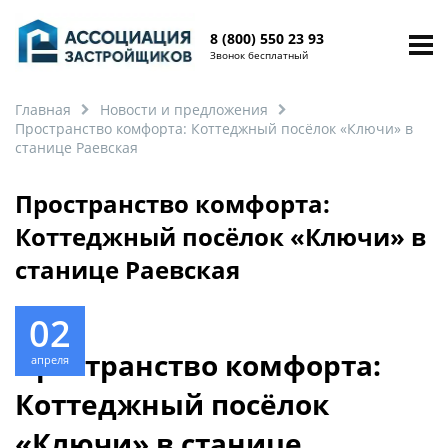
8 (800) 550 23 93
Звонок бесплатный
Главная
Новости и предложения
Пространство комфорта: Коттеджный посёлок «Ключи» в
станице Раевская
Пространство комфорта:
Коттеджный посёлок «Ключи» в
станице Раевская
02
Пространство комфорта:
апреля
Коттеджный посёлок
«Ключи» в станице