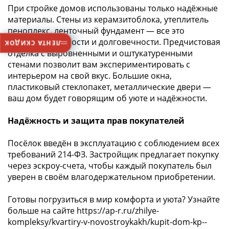
При стройке домов использованы только надёжные
материалы. Стены из керамзитоблока, утеплитель
пеноплекс, ленточный фундамент — все это
гарантия прочности и долговечности. Предчистовая
ЛЕНТА СКИДОК
отделка с выровненными и оштукатуренными
стенами позволит вам экспериментировать с
интерьером на свой вкус. Большие окна,
пластиковый стеклопакет, металлические двери —
ваш дом будет говорящим об уюте и надёжности.
Надёжность и защита прав покупателей
Посёлок введён в эксплуатацию с соблюдением всех
требований 214-ФЗ. Застройщик предлагает покупку
через эскроу-счета, чтобы каждый покупатель был
уверен в своём влагодержательном приобретении.
Готовы погрузиться в мир комфорта и уюта? Узнайте
больше на сайте
https://ap-r.ru/zhilye-
kompleksy/kvartiry-v-novostroykakh/kupit-dom-kp--