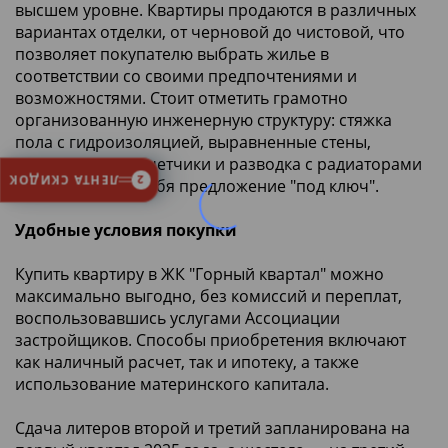
высшем уровне. Квартиры продаются в различных
вариантах отделки, от черновой до чистовой, что
позволяет покупателю выбрать жилье в
соответствии со своими предпочтениями и
возможностями. Стоит отметить грамотно
организованную инженерную структуру: стяжка
пола с гидроизоляцией, выравненные стены,
установленные счетчики и разводка с радиаторами
ЛЕНТА СКИДОК
2
уже включает в себя предложение "под ключ".
Удобные условия покупки
Купить квартиру в ЖК "Горный квартал" можно
максимально выгодно, без комиссий и переплат,
воспользовавшись услугами Ассоциации
застройщиков. Способы приобретения включают
как наличный расчет, так и ипотеку, а также
использование материнского капитала.
Сдача литеров второй и третий запланирована на