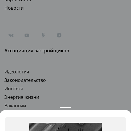
Новости
Ассоциация застройщиков
Идеология
Законодательство
Ипотека
Энергия жизни
Вакансии
Стать партнером