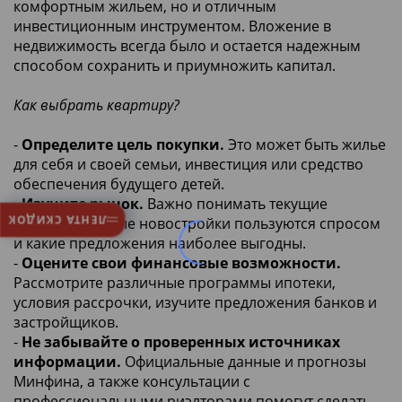
комфортным жильем, но и отличным
инвестиционным инструментом. Вложение в
недвижимость всегда было и остается надежным
способом сохранить и приумножить капитал.
Как выбрать квартиру?
-
Определите цель покупки.
Это может быть жилье
для себя и своей семьи, инвестиция или средство
обеспечения будущего детей.
-
Изучите рынок.
Важно понимать текущие
ЛЕНТА СКИДОК
тенденции, какие новостройки пользуются спросом
и какие предложения наиболее выгодны.
-
Оцените свои финансовые возможности.
Рассмотрите различные программы ипотеки,
условия рассрочки, изучите предложения банков и
застройщиков.
-
Не забывайте о проверенных источниках
информации.
Официальные данные и прогнозы
Минфина, а также консультации с
профессиональными риэлторами помогут сделать