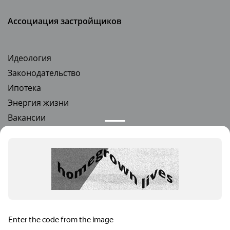
Ассоциация застройщиков
Идеология
Законодательство
Ипотека
Энергия жизни
Вакансии
Стать партнером
Квартиры в новостройках
Квартиры от застройщика
Ремонт под ключ