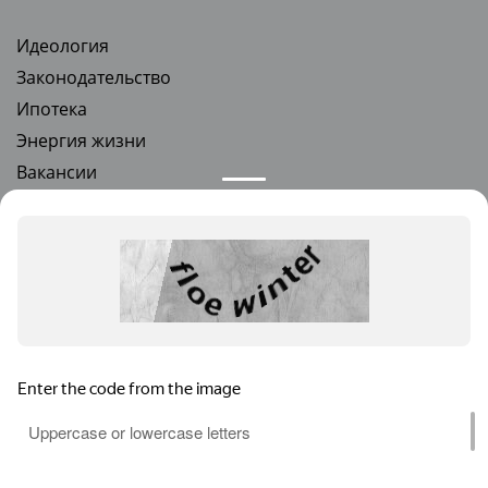
Идеология
Законодательство
Ипотека
Энергия жизни
Вакансии
Стать партнером
Квартиры в новостройках
Квартиры от застройщика
Ремонт под ключ
Новости и предложения
Мы используем файлы cookie и Яндекс.Метрику (данные
обрабатываются в России), чтобы сайт работал и был удобнее.