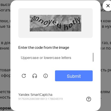
высоком уровне: современные школы и детские сады ждут
огатырь» помогут поддерживать активный образ жизни.
птеки, кафе и салоны красоты — всё необходимое для к
е такси и школьные автобусы быстро доставят вас в ну
 в домах подключены центральное электричество и газ,
ение позволяет снизить эксплуатационные расходы и п
овая отделка, благодаря чему у вас есть возможность 
го оформления до выбора материалов.
тствует требованиям 214-ФЗ и предлагает покупателям 
ость, но и уверенность в качестве будущего жилья.
бором