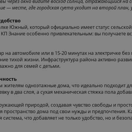
 вы через окно видите восход солнца, отражающийся на с
е — месте, где городская суета уходит на второй план, 
удобство
лке Южный, который официально имеет статус сельской 
 КП Знание особенно привлекательным: вы получаете вс
ар на автомобиле или в 15-20 минутах на электричке без 
ние тихой жизни. Инфраструктура района активно развив
важно для семей с детьми.
чность
 жителям одноэтажные дома, что идеально подходит для
вку в два слоя, а сухая механическая стяжка пола доба
ружающей природой, создавая чувство свободы и просто
руя пространство дома под свои нужды и предпочтения.
система, что добавляет не только удобство, но и безоп