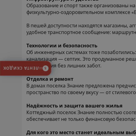
Образование и спорт также организованы на 
физкультурно-оздоровительном комплексе «Б
В пешей доступности находятся магазины, а
удобное транспортное сообщение: маршрутны
Технологии и безопасность
Об инженерных системах тоже позаботились:
канализация — септик. Это продуманное реш
проживания без лишних забот.
ЛЕНТА СКИДОК
5
Отделка и ремонт
В домах поселка Знание предложена предчист
пространство по своему вкусу — от стилево
Надёжность и защита вашего жилья
Коттеджный поселок Знание полностью соотве
обеспечивает не только финансовую безопасн
Для кого это место станет идеальным вы