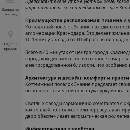
Представьте себе утро в уютном доме, когда
утро начинается в коттеджном поселке Знани
Заявка на
ипотеку
Преимущества расположения: тишина и 
Коттеджный поселок Знание находится в посё
агломерации Краснодара. Это делает жилье в
10-15 минутах езды от ТЦ «Красная площадь».
Отделы
продаж
Всего в 40 минутах от центра города Краснод
городской динамике, но и сохраняет очарова
в непосредственной близости, что особенно 
Архитектура и дизайн: комфорт и практи
Коттеджный поселок Знание предлагает своим
выполнен с отделкой под штукатурку и шпакле
Светлые фасады гармонично сочетаются с ок
как теплый пол, балкон или террасу, адапти
двор обеспечивает автоматическая роллетная 
Инфраструктура и удобства