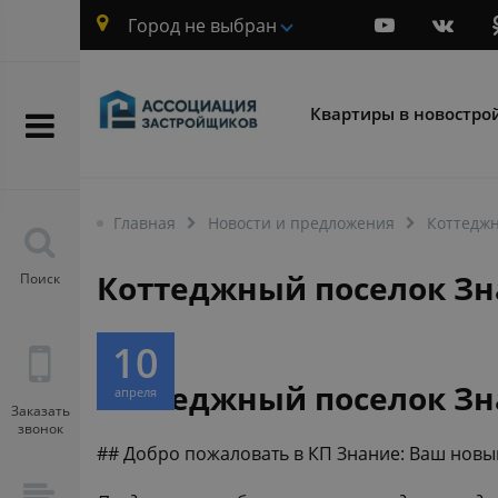
Город не выбран
Квартиры в новостро
Главная
Новости и предложения
Коттеджн
Коттеджный поселок Зн
Поиск
10
Коттеджный поселок Зн
апреля
Заказать
звонок
## Добро пожаловать в КП Знание: Ваш новы