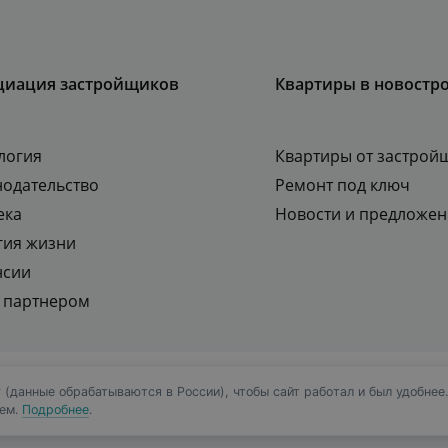
циация застройщиков
Квартиры в новостр
логия
Квартиры от застрой
нодательство
Ремонт под ключ
ека
Новости и предложен
гия жизни
нсии
ь партнером
 продаж жилой и коммерческой
Политика конфидициаль
 (данные обрабатываются в России), чтобы сайт работал и был удобнее
ием.
Подробнее
.