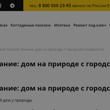
8 800 550-23-93
тел.:
звонок по России 
йках
Коттеджные поселки
Ипотека
Ремонт под ключ
ый поселок Знание: дом на природе с городским комфортом
ание: дом на природе с горо
ание: дом на природе с горо
й дом у природы