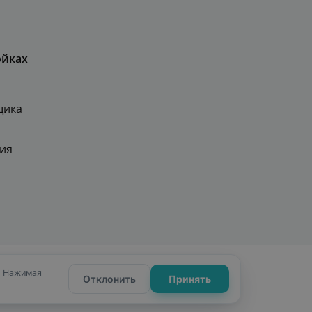
ойках
щика
ия
ности
Сайт от Webformula
. Нажимая
Отклонить
Принять