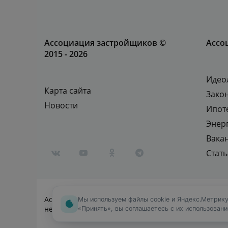
Ассоциация застройщиков ©
Ассо
2015 - 2026
Идео
Карта сайта
Зако
Новости
Ипот
Энер
Вака
Стат
Ассоциация застройщиков — объединенный отдел
Мы используем файлы cookie и Яндекс.Метрику
недвижимости от «Эконом» до «Бизнес-класса»
«Принять», вы соглашаетесь с их использован